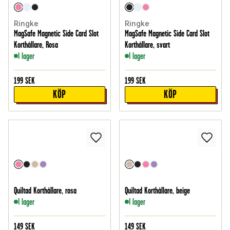
Ringke
Ringke
MagSafe Magnetic Side Card Slot
MagSafe Magnetic Side Card Slot
Korthållare, Rosa
Korthållare, svart
I lager
I lager
199
SEK
199
SEK
KÖP
KÖP
Quiltad Korthållare, rosa
Quiltad Korthållare, beige
I lager
I lager
149
SEK
149
SEK