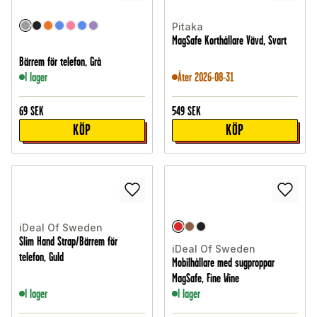
Pitaka
MagSafe Korthållare Vävd, Svart
Bärrem för telefon, Grå
I lager
Åter 2026-08-31
69
SEK
549
SEK
KÖP
KÖP
iDeal Of Sweden
Slim Hand Strap/Bärrem för
iDeal Of Sweden
telefon, Guld
Mobilhållare med sugproppar
MagSafe, Fine Wine
I lager
I lager