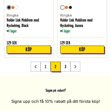
Ringke
Ringke
Holder Link Mobilrem med
Holder Link Mobilrem med
Nyckelring, Black
Nyckelring, Aurora
I lager
I lager
129
SEK
129
SEK
KÖP
KÖP
1
2
3
Sugen på
rabatt
?
Signa upp och få 10% rabatt på ditt första köp!