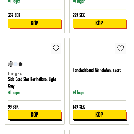
I lager
I lager
359
SEK
299
SEK
KÖP
KÖP
Handledsband för telefon, svart
Ringke
Side Card Slot Korthållare, Light
Gray
I lager
I lager
99
SEK
149
SEK
KÖP
KÖP