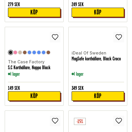
279
SEK
249
SEK
KÖP
KÖP
iDeal Of Sweden
MagSafe korthållare, Black Croco
The Case Factory
S.C Korthållare, Nappa Black
I lager
I lager
149
SEK
349
SEK
KÖP
KÖP
-15%