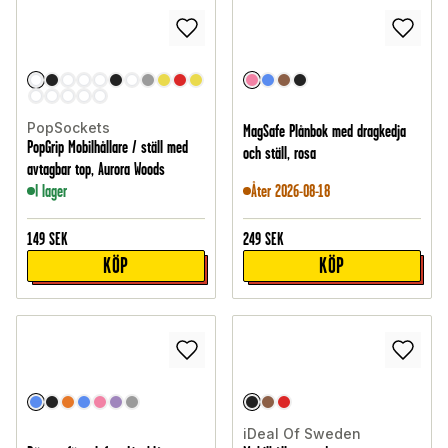
PopSockets
MagSafe Plånbok med dragkedja
PopGrip Mobilhållare / ställ med
och ställ, rosa
avtagbar top, Aurora Woods
I lager
Åter 2026-08-18
149
SEK
249
SEK
KÖP
KÖP
iDeal Of Sweden