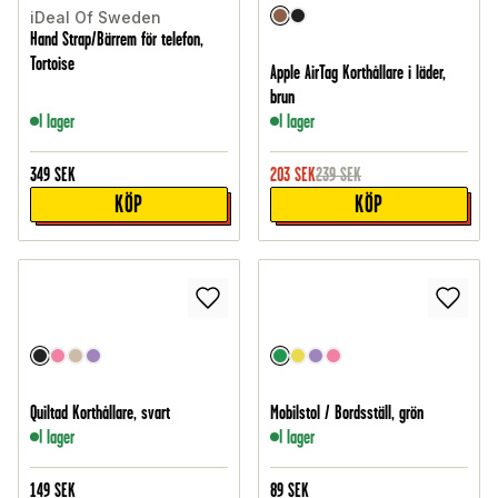
iDeal Of Sweden
Hand Strap/Bärrem för telefon,
Tortoise
Apple AirTag Korthållare i läder,
brun
I lager
I lager
349
SEK
203
SEK
239
SEK
KÖP
KÖP
Quiltad Korthållare, svart
Mobilstol / Bordsställ, grön
I lager
I lager
149
SEK
89
SEK