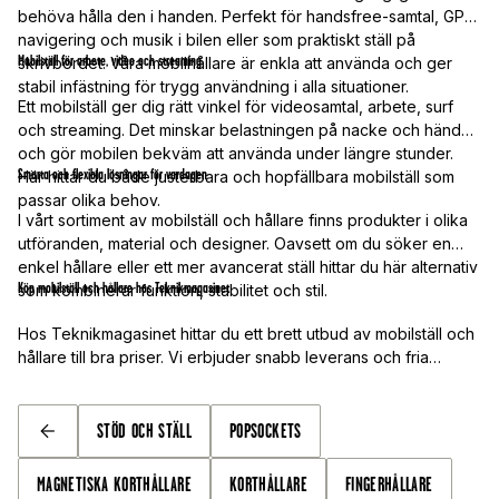
behöva hålla den i handen. Perfekt för handsfree-samtal, GPS-
navigering och musik i bilen eller som praktiskt ställ på
Mobilställ för arbete, video och streaming
skrivbordet. Våra mobilhållare är enkla att använda och ger
stabil infästning för trygg användning i alla situationer.
Ett mobilställ ger dig rätt vinkel för videosamtal, arbete, surf
och streaming. Det minskar belastningen på nacke och händer
och gör mobilen bekväm att använda under längre stunder.
Smarta och flexibla lösningar för vardagen
Här hittar du både justerbara och hopfällbara mobilställ som
passar olika behov.
I vårt sortiment av mobilställ och hållare finns produkter i olika
utföranden, material och designer. Oavsett om du söker en
enkel hållare eller ett mer avancerat ställ hittar du här alternativ
Köp mobilställ och hållare hos Teknikmagasinet
som kombinerar funktion, stabilitet och stil.
Hos Teknikmagasinet hittar du ett brett utbud av mobilställ och
hållare till bra priser. Vi erbjuder snabb leverans och fria
fraktalternativ, så att du enkelt kan hitta rätt lösning för din
mobil och din vardag.
STÖD OCH STÄLL
POPSOCKETS
TILLBAKA
MAGNETISKA KORTHÅLLARE
KORTHÅLLARE
FINGERHÅLLARE