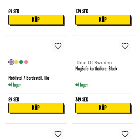
69
SEK
139
SEK
KÖP
KÖP
iDeal Of Sweden
MagSafe korthållare, Black
Mobilstol / Bordsställ, lila
I lager
I lager
89
SEK
349
SEK
KÖP
KÖP