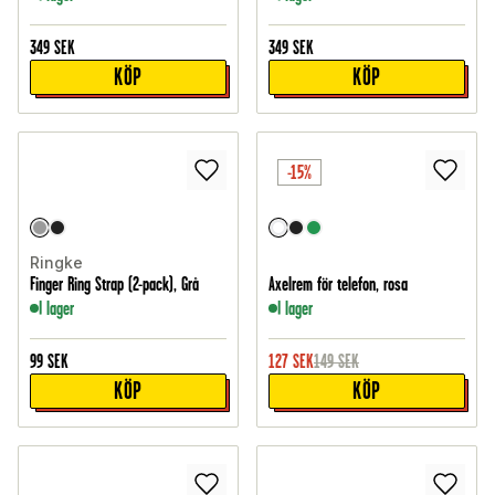
349
SEK
349
SEK
KÖP
KÖP
-15%
Ringke
Finger Ring Strap (2-pack), Grå
Axelrem för telefon, rosa
I lager
I lager
99
SEK
127
SEK
149
SEK
KÖP
KÖP