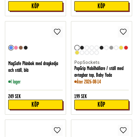
KÖP
KÖP
PopSockets
MagSafe Plånbok med dragkedja
PopGrip Mobilhållare / ställ med
och ställ, blå
avtagbar top, Baby Yoda
I lager
Åter 2026-08-14
249
SEK
199
SEK
KÖP
KÖP