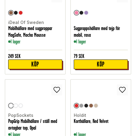
iDeal Of Sweden
Mobilhållare med sugproppar
Sugproppshållare med tejp för
MagSafe, Mocha Mousse
mobil, rosa
I lager
I lager
249
SEK
79
SEK
KÖP
KÖP
PopSockets
Holdit
PopGrip Mobilhållare / ställ med
Korthållare, Red Velvet
avtagbar top, Opal
I lager
I lager