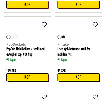
KÖP
KÖP
PopSockets
Ringke
PopGrip Mobilhållare / ställ med
Litet självhäftande ställ för
avtagbar top, Cat Nap
mobilen, vit
I lager
I lager
149
SEK
99
SEK
KÖP
KÖP