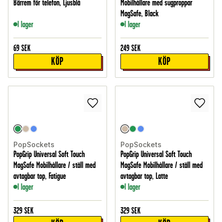
Bärrem för telefon, Ljusblå
Mobilhållare med sugproppar
MagSafe, Black
I lager
I lager
69
SEK
249
SEK
KÖP
KÖP
PopSockets
PopSockets
PopGrip Universal Soft Touch
PopGrip Universal Soft Touch
MagSafe Mobilhållare / ställ med
MagSafe Mobilhållare / ställ med
avtagbar top, Fatigue
avtagbar top, Latte
I lager
I lager
329
SEK
329
SEK