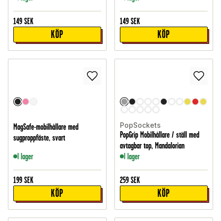
149
SEK
149
SEK
KÖP
KÖP
PopSockets
MagSafe-mobilhållare med
PopGrip Mobilhållare / ställ med
sugproppfäste, svart
avtagbar top, Mandalorian
I lager
I lager
199
SEK
259
SEK
KÖP
KÖP