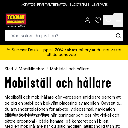
GRATIS FRAKTALTERNATIV
BLIXTSNABB LEVERANS
items in cart,
🌴 Summer Deals! Upp till
70% rabatt
på prylar du inte visste
att du behövde →
Start
Mobiltillbehör
Mobilställ och hållare
Mobilställ och hållare
Mobilställ och mobilhållare gör vardagen smidigare genom att
ge dig en stabil och bekväm placering av mobilen. Oavsett om
du använder telefonen för arbete, videosamtal, navigation
Mobilhållare för bil, skrivbord och hem
eller underhållning finns här lösningar som ger rätt vinkel och
bättre ergonomi - både hemma, på kontoret och i bilen.
Med en mobilhållare har du alltid mobilen lättillgänglig utan att