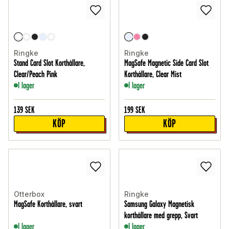
Ringke
Ringke
Stand Card Slot Korthållare,
MagSafe Magnetic Side Card Slot
Clear/Peach Pink
Korthållare, Clear Mist
I lager
I lager
139
SEK
199
SEK
KÖP
KÖP
Otterbox
Ringke
MagSafe Korthållare, svart
Samsung Galaxy Magnetisk
korthållare med grepp, Svart
I lager
I lager