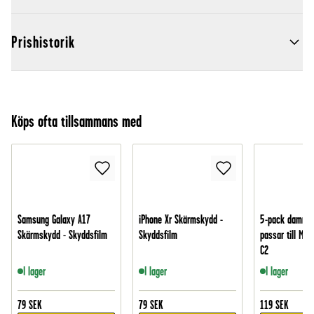
Prishistorik
Köps ofta tillsammans med
Samsung Galaxy A17
iPhone Xr Skärmskydd -
5-pack dammsu
Skärmskydd - Skyddsfilm
Skyddsfilm
passar till Mie
C2
I lager
I lager
I lager
79
SEK
79
SEK
119
SEK