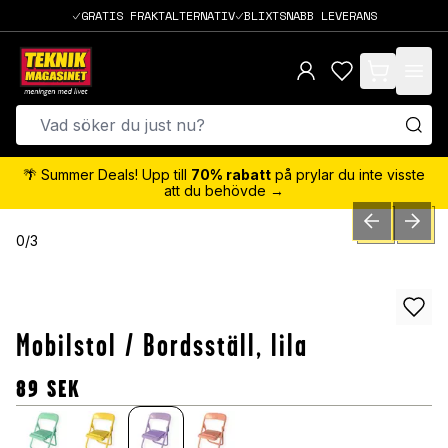
GRATIS FRAKTALTERNATIV
BLIXTSNABB LEVERANS
items in cart,
🌴 Summer Deals! Upp till
70% rabatt
på prylar du inte visste
att du behövde →
PREVIOUS SLID
NEXT S
0
/
3
Mobilstol / Bordsställ, lila
89
SEK