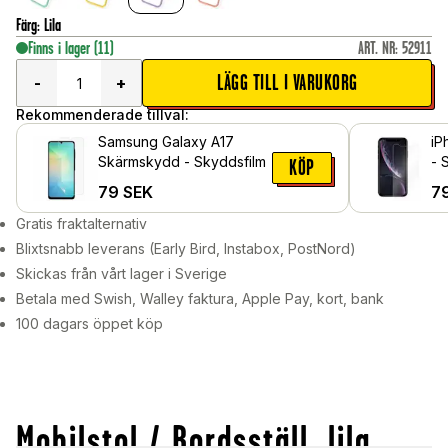
Färg
:
Lila
Finns i lager
(11)
ART. NR
:
52911
LÄGG TILL I VARUKORG
-
+
Rekommenderade tillval:
Samsung Galaxy A17
iP
Skärmskydd - Skyddsfilm
- 
KÖP
79
SEK
7
Gratis fraktalternativ
Blixtsnabb leverans (Early Bird, Instabox, PostNord)
Skickas från vårt lager i Sverige
Betala med Swish, Walley faktura, Apple Pay, kort, bank
100 dagars öppet köp
Mobilstol / Bordsställ, lila