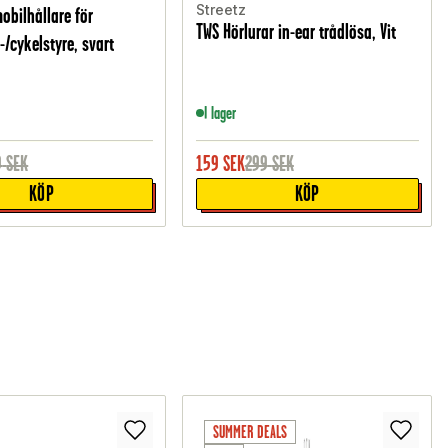
Streetz
obilhållare för
TWS Hörlurar in-ear trådlösa, Vit
-/cykelstyre, svart
I lager
9
SEK
159
SEK
299
SEK
KÖP
KÖP
SUMMER DEALS