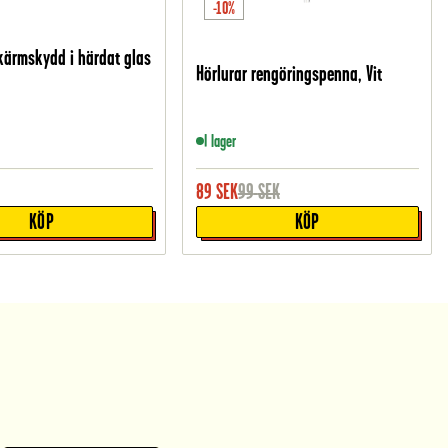
-10%
kärmskydd i härdat glas
Hörlurar rengöringspenna, Vit
I lager
89
SEK
99
SEK
KÖP
KÖP