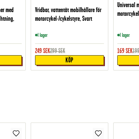
Universal m
ner med
Vridbar, vattentät mobilhållare för
motorcykel
htning,
motorcykel-/cykelstyre, Svart
I lager
I lager
249
SEK
299
SEK
169
SEK
19
KÖP