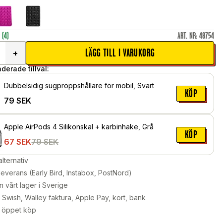
r
(4)
ART. NR
:
48754
LÄGG TILL I VARUKORG
+
erade tillval:
Dubbelsidig sugproppshållare för mobil, Svart
KÖP
79
SEK
Apple AirPods 4 Silikonskal + karbinhake, Grå
KÖP
67
SEK
79
SEK
alternativ
leverans (Early Bird, Instabox, PostNord)
n vårt lager i Sverige
Swish, Walley faktura, Apple Pay, kort, bank
 öppet köp