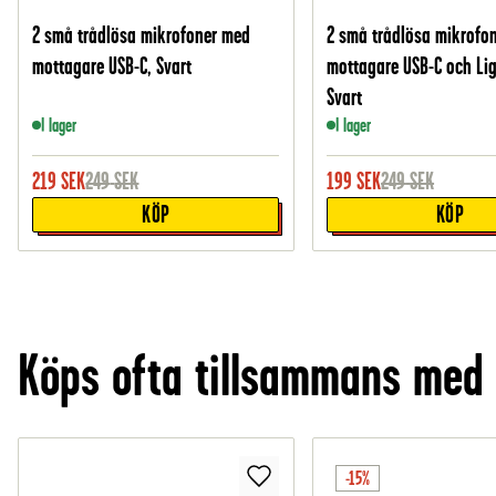
2 små trådlösa mikrofoner med
2 små trådlösa mikrofo
mottagare USB-C, Svart
mottagare USB-C och Lig
Svart
I lager
I lager
219
SEK
249
SEK
199
SEK
249
SEK
KÖP
KÖP
Köps ofta tillsammans med
-15%