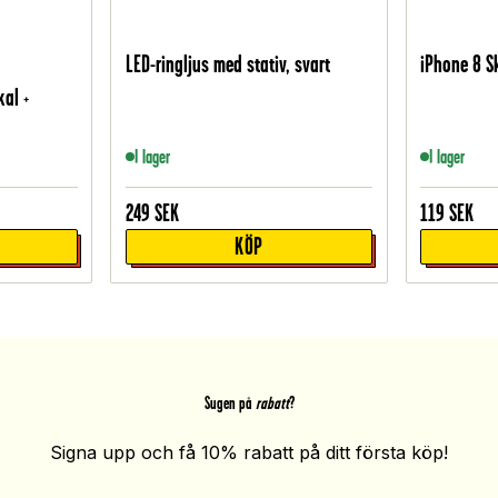
LED-ringljus med stativ, svart
iPhone 8 S
kal +
I lager
I lager
249
SEK
119
SEK
KÖP
Sugen på
rabatt
?
Signa upp och få 10% rabatt på ditt första köp!