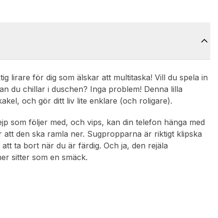
g lirare för dig som älskar att multitaska! Vill du spela in
dan du chillar i duschen? Inga problem! Denna lilla
kakel, och gör ditt liv lite enklare (och roligare).
tejp som följer med, och vips, kan din telefon hänga med
er att den ska ramla ner. Sugpropparna är riktigt klipska
 att ta bort när du är färdig. Och ja, den rejäla
oner sitter som en smäck.