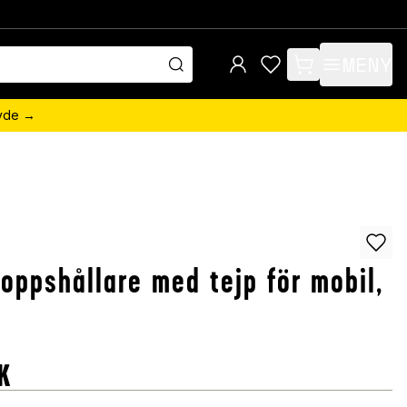
MENY
items in cart, view 
övde →
oppshållare med tejp för mobil,
K