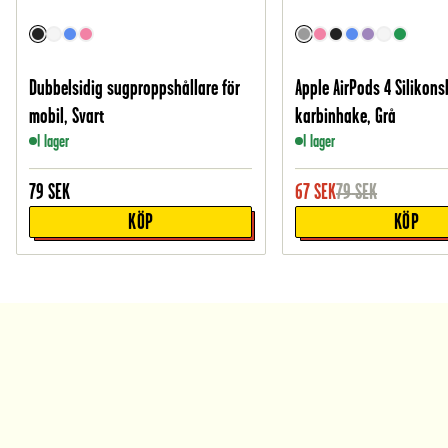
Dubbelsidig sugproppshållare för
Apple AirPods 4 Silikons
mobil, Svart
karbinhake, Grå
I lager
I lager
79
SEK
67
SEK
79
SEK
KÖP
KÖP