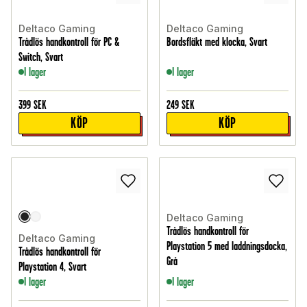
Deltaco Gaming
Deltaco Gaming
Trådlös handkontroll för PC &
Bordsfläkt med klocka, Svart
Switch, Svart
I lager
I lager
399
SEK
249
SEK
KÖP
KÖP
Deltaco Gaming
Trådlös handkontroll för
Deltaco Gaming
Playstation 5 med laddningsdocka,
Trådlös handkontroll för
Grå
Playstation 4, Svart
I lager
I lager