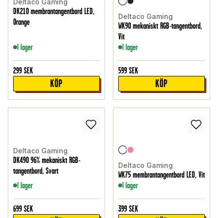
Deltaco Gaming
DK210 membrantangentbord LED,
Deltaco Gaming
Orange
WK90 mekaniskt RGB-tangentbord,
Vit
I lager
I lager
299
SEK
599
SEK
KÖP
KÖP
Deltaco Gaming
DK490 96% mekaniskt RGB-
Deltaco Gaming
tangentbord, Svart
WK75 membrantangentbord LED, Vit
I lager
I lager
699
SEK
399
SEK