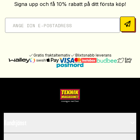
Signa upp och få 10% rabatt på ditt första köp!
Gratis fraktalternativ
Blixtsnabb leverans
Kundtjänst