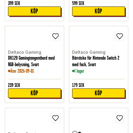
399
SEK
599
SEK
KÖP
KÖP
Deltaco Gaming
Deltaco Gaming
DK120 Gamingtangentbord med
Bärväska för Nintendo Switch 2
RGB-belysning, Svart
med fack, Svart
Åter 2026-09-01
I lager
239
SEK
179
SEK
KÖP
KÖP