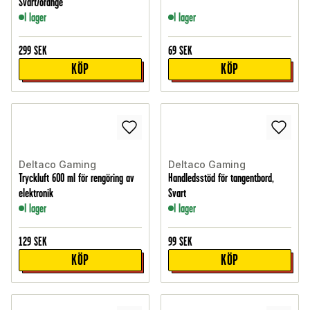
Svart/orange
I lager
I lager
299
SEK
69
SEK
KÖP
KÖP
Deltaco Gaming
Deltaco Gaming
Tryckluft 600 ml för rengöring av
Handledsstöd för tangentbord,
elektronik
Svart
I lager
I lager
129
SEK
99
SEK
KÖP
KÖP