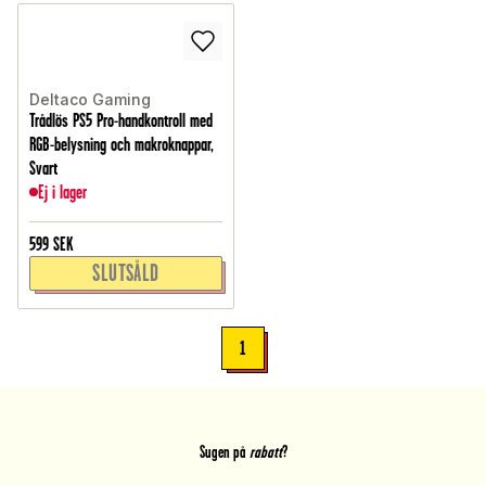
Deltaco Gaming
Trådlös PS5 Pro-handkontroll med
RGB-belysning och makroknappar,
Svart
Ej i lager
599
SEK
SLUTSÅLD
1
Sugen på
rabatt
?