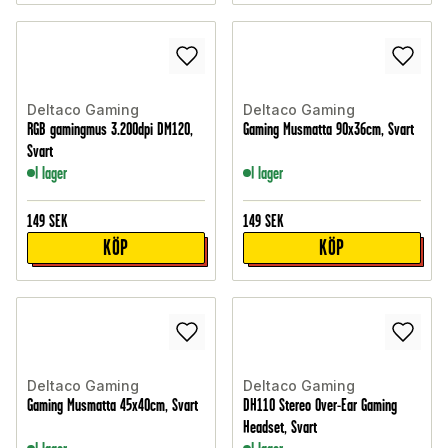
Deltaco Gaming
Deltaco Gaming
RGB gamingmus 3.200dpi DM120,
Gaming Musmatta 90x36cm, Svart
Svart
I lager
I lager
149
SEK
149
SEK
KÖP
KÖP
Deltaco Gaming
Deltaco Gaming
Gaming Musmatta 45x40cm, Svart
DH110 Stereo Over-Ear Gaming
Headset, Svart