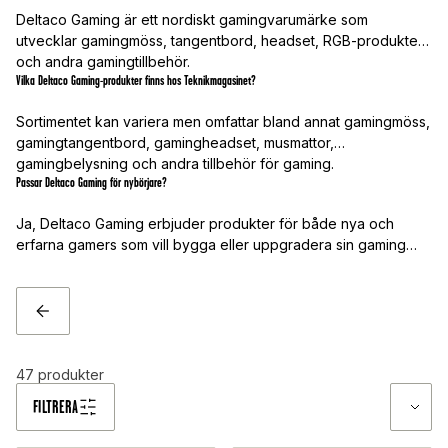
Deltaco Gaming är ett nordiskt gamingvarumärke som
utvecklar gamingmöss, tangentbord, headset, RGB-produkter
och andra gamingtillbehör.
Vilka Deltaco Gaming-produkter finns hos Teknikmagasinet?
Sortimentet kan variera men omfattar bland annat gamingmöss,
gamingtangentbord, gamingheadset, musmattor,
gamingbelysning och andra tillbehör för gaming.
Passar Deltaco Gaming för nybörjare?
Ja, Deltaco Gaming erbjuder produkter för både nya och
erfarna gamers som vill bygga eller uppgradera sin gaming
setup.
TILLBAKA
47
produkter
FILTRERA