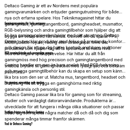
Deltaco Gaming är ett av Nordens mest populära
gamingvarumärken och erbjuder gamingutrustning för både
nya och erfarna spelare. Hos Teknikmagasinet hittar du
Gamingutrustning för hela setupen
gamingmöss, gamingtangentbord, gamingheadset, musmattor,
RGB-belysning och andra gamingtillbehör som hjälper dig att
En bra gamingupplevelse börjar med rätt utrustning. Deltaco
bygga en setup med rätt känsla. Oavsett om du spelar FPS,
Gaming utvecklar produkter med fokus på prestanda, komfort
MOBA, battle royale, racing eller strategispel finns det
och design för att ge dig bättre kontroll, snabbare reaktioner
produkter som hjälper dig att ta spelandet till nästa nivå.
RGB, gamingkänsla och personliga setups
och en roligare spelupplevelse. Här hittar du allt från
gamingmöss med hög precision och gamingtangentbord med
Gaming handlar om mer än bara spelet. Med RGB-belysning
snabba brytare till gamingheadset med tydligt ljud och bekväm
och snygga gamingtillbehör kan du skapa en setup som känns
passform.
lika bra som den ser ut. Matcha mus, tangentbord, headset och
För gaming, streaming och vardag
belysning för att bygga en gaminghörna med riktig
gamingkänsla och personlig stil.
Deltaco Gaming passar lika bra för gaming som för streaming,
studier och vardagligt datoranvändande. Produkterna är
utvecklade för att fungera i många olika situationer och passar
Vanliga frågor om Deltaco Gaming
både dig som spelar några matcher då och då och dig som
spenderar många timmar framför skärmen.
Vad är Deltaco Gaming?