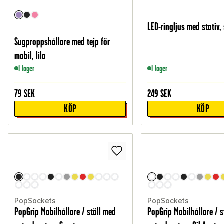
LED-ringljus med stativ,
Sugproppshållare med tejp för
mobil, lila
I lager
I lager
79
SEK
249
SEK
KÖP
KÖP
PopSockets
PopSockets
PopGrip Mobilhållare / ställ med
PopGrip Mobilhållare / s