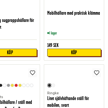
Mobilhållare med praktisk klämma
g sugproppshållare för
t
I lager
149
SEK
KÖP
KÖP
Ringke
ts
Litet självhäftande ställ för
bilhållare / ställ med
mobilen, svart