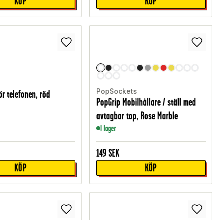
KÖP
KÖP
PopSockets
för telefonen, röd
PopGrip Mobilhållare / ställ med
avtagbar top, Rose Marble
I lager
149
SEK
KÖP
KÖP