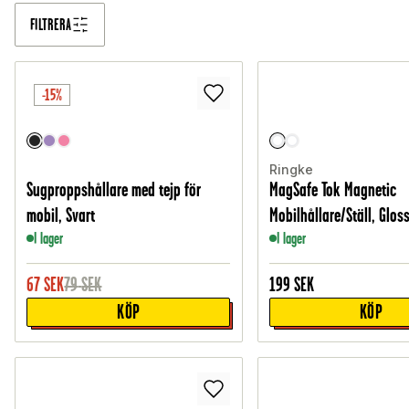
FILTRERA
-15%
Ringke
Sugproppshållare med tejp för
MagSafe Tok Magnetic
mobil, Svart
Mobilhållare/Ställ, Glos
I lager
I lager
67
SEK
79
SEK
199
SEK
KÖP
KÖP