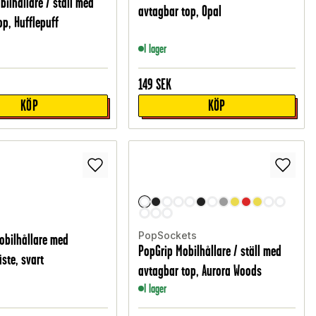
bilhållare / ställ med
avtagbar top, Opal
op, Hufflepuff
I lager
149
SEK
KÖP
KÖP
PopSockets
bilhållare med
PopGrip Mobilhållare / ställ med
ste, svart
avtagbar top, Aurora Woods
I lager