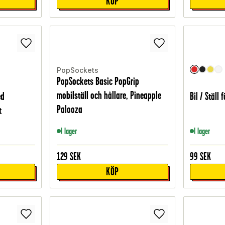
KÖP
PopSockets
PopSockets Basic PopGrip
mobilställ och hållare, Pineapple
ed
Bil / Ställ 
Palooza
t
I lager
I lager
129
SEK
99
SEK
KÖP