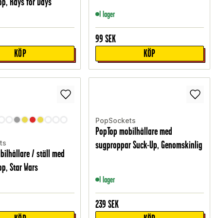
op, Rays for Days
I lager
99
SEK
KÖP
KÖP
PopSockets
PopTop mobilhållare med
ts
sugproppar Suck-Up, Genomskinlig
bilhållare / ställ med
op, Star Wars
I lager
239
SEK