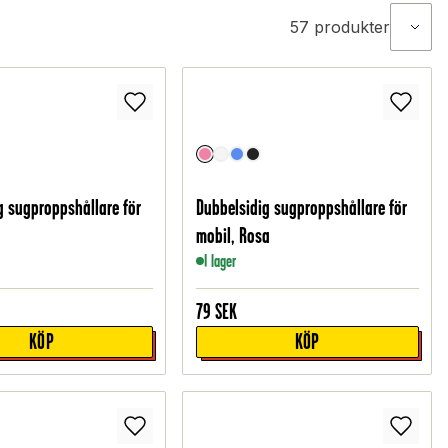
57
produkter
g sugproppshållare för
Dubbelsidig sugproppshållare för
mobil, Rosa
I lager
79
SEK
KÖP
KÖP