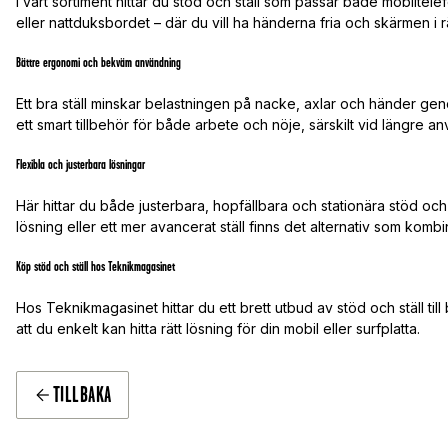
I vårt sortiment hittar du stöd och ställ som passar både mobiltele
eller nattduksbordet – där du vill ha händerna fria och skärmen i rä
Bättre ergonomi och bekväm användning
Ett bra ställ minskar belastningen på nacke, axlar och händer genom
ett smart tillbehör för både arbete och nöje, särskilt vid längre a
Flexibla och justerbara lösningar
Här hittar du både justerbara, hopfällbara och stationära stöd och
lösning eller ett mer avancerat ställ finns det alternativ som kombine
Köp stöd och ställ hos Teknikmagasinet
Hos Teknikmagasinet hittar du ett brett utbud av stöd och ställ till 
att du enkelt kan hitta rätt lösning för din mobil eller surfplatta.
TILLBAKA