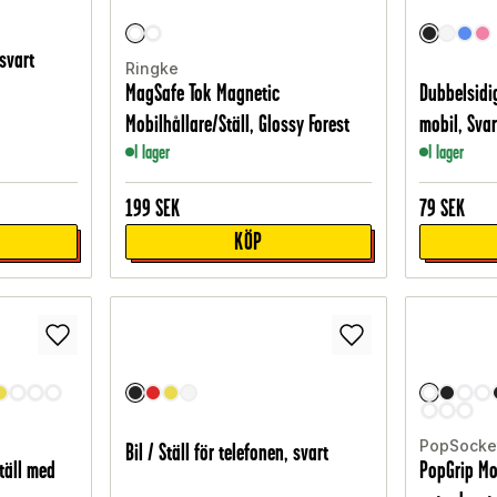
 svart
Ringke
MagSafe Tok Magnetic
Dubbelsidi
Mobilhållare/Ställ, Glossy Forest
mobil, Svar
I lager
I lager
199
SEK
79
SEK
KÖP
PopSocke
Bil / Ställ för telefonen, svart
täll med
PopGrip Mo