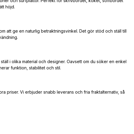
foner och surfplattor. Perfekt för skrivbordet, köket, soffbordet
tt höjd.
 att ge en naturlig betraktningsvinkel. Det gör stöd och ställ till
nvändning.
 ställ i olika material och designer. Oavsett om du söker en enkel
rar funktion, stabilitet och stil.
bra priser. Vi erbjuder snabb leverans och fria fraktalternativ, så