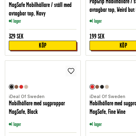
PopGrip Mobilhållare / s
MagSafe Mobilhållare / ställ med
avtagbar top, Weird but
avtagbar top, Navy
I lager
I lager
329
SEK
199
SEK
KÖP
KÖP
iDeal Of Sweden
iDeal Of Sweden
Mobilhållare med sugproppar
Mobilhållare med sugpr
MagSafe, Black
MagSafe, Fine Wine
I lager
I lager