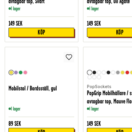
avtagbar top, Svart
avtagbar top, Oil Agate
I lager
I lager
149
SEK
149
SEK
KÖP
KÖP
PopSockets
Mobilstol / Bordsställ, gul
PopGrip Mobilhållare / s
avtagbar top, Mauve Flo
I lager
I lager
89
SEK
149
SEK