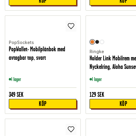
KÖP
KÖP
PopSockets
PopWallet+ Mobilplånbok med
Ringke
avtagbar top, svart
Holder Link Mobilrem m
Nyckelring, Aloha Sunse
I lager
I lager
349
SEK
129
SEK
KÖP
KÖP