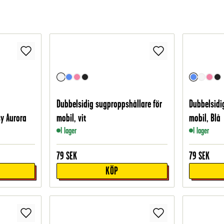
Dubbelsidig sugproppshållare för
Dubbelsidi
sy Aurora
mobil, vit
mobil, Blå
I lager
I lager
79
SEK
79
SEK
KÖP