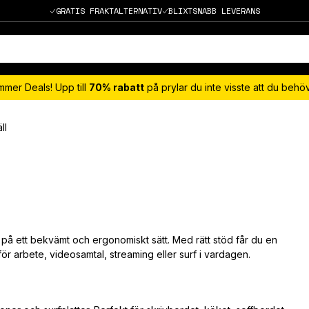
GRATIS FRAKTALTERNATIV
BLIXTSNABB LEVERANS
mmer Deals! Upp till
70% rabatt
på prylar du inte visste att du beh
ll
n på ett bekvämt och ergonomiskt sätt. Med rätt stöd får du en
ör arbete, videosamtal, streaming eller surf i vardagen.