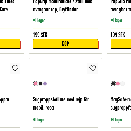
täll med
PopGrip Mobilhållare / ställ med
PopGrip Mo
 Cute
avtagbar top, Gryffindor
avtagbar t
I lager
I lager
199
SEK
199
SEK
KÖP
oppar
Sugproppshållare med tejp för
MagSafe-mo
mobil, rosa
sugproppfä
I lager
I lager