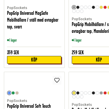
PopSockets
PopGrip Universal MagSafe
PopSockets
Mobilhållare / ställ med avtagbar
PopGrip Mobilhållare / s
top, svart
avtagbar top, Mandalor
I lager
I lager
359
SEK
259
SEK
KÖP
KÖP
PopSockets
PopSockets
PopGrip Universal Soft Touch