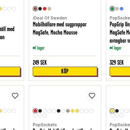
iDeal Of Sweden
PopSocke
Mobilhållare med sugproppar
PopGrip Un
täll med
MagSafe, Mocha Mousse
MagSafe Mo
ian
avtagbar t
I lager
I lager
249
SEK
329
SEK
KÖP
PopSockets
PopSocke