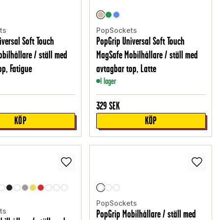
ts
PopSockets
iversal Soft Touch
PopGrip Universal Soft Touch
bilhållare / ställ med
MagSafe Mobilhållare / ställ med
op, Fatigue
avtagbar top, Latte
I lager
329
SEK
KÖP
KÖP
PopSockets
ts
PopGrip Mobilhållare / ställ med