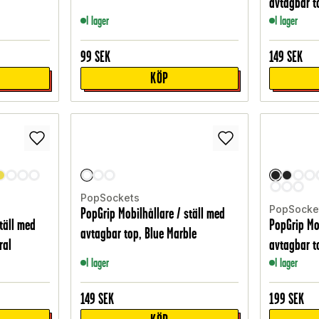
avtagbar t
I lager
I lager
99
SEK
149
SEK
KÖP
PopSockets
PopSocke
PopGrip Mobilhållare / ställ med
täll med
PopGrip Mo
avtagbar top, Blue Marble
ral
avtagbar t
I lager
I lager
149
SEK
199
SEK