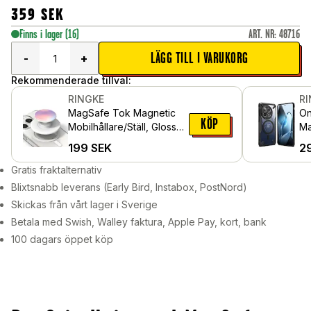
359
SEK
Finns i lager
(16)
ART. NR
:
48716
LÄGG TILL I VARUKORG
-
+
Rekommenderade tillval:
RINGKE
R
MagSafe Tok Magnetic
On
KÖP
Mobilhållare/Ställ, Glossy
Ma
Aurora
199
SEK
2
Gratis fraktalternativ
Blixtsnabb leverans (Early Bird, Instabox, PostNord)
Skickas från vårt lager i Sverige
Betala med Swish, Walley faktura, Apple Pay, kort, bank
100 dagars öppet köp