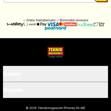
Gratis fraktalternativ
Blixtsnabb leverans
Kundtjänst
Information
©
2026
Teknikmagasinet (PhoneLife AB)