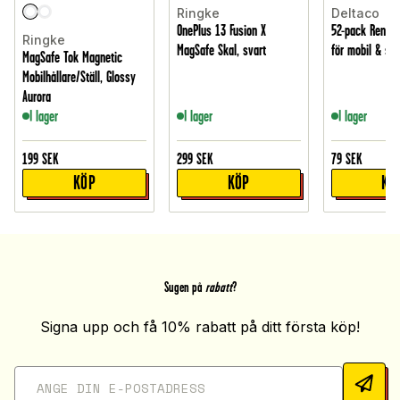
Ringke
Deltaco
OnePlus 13 Fusion X
52-pack Rengör
Ringke
MagSafe Skal, svart
för mobil & sk
MagSafe Tok Magnetic
Mobilhållare/Ställ, Glossy
Aurora
I lager
I lager
I lager
199
SEK
299
SEK
79
SEK
KÖP
KÖP
KÖ
Sugen på
rabatt
?
Signa upp och få 10% rabatt på ditt första köp!