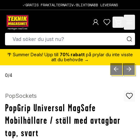
GRATIS FRAKTALTERNATIV
BLIXTSNABB LEVERANS
items in cart,
🌴 Summer Deals! Upp till
70% rabatt
på prylar du inte visste
att du behövde →
PREVIOUS SLID
NEXT S
0
/
4
PopSockets
PopGrip Universal MagSafe
Mobilhållare / ställ med avtagbar
top, svart