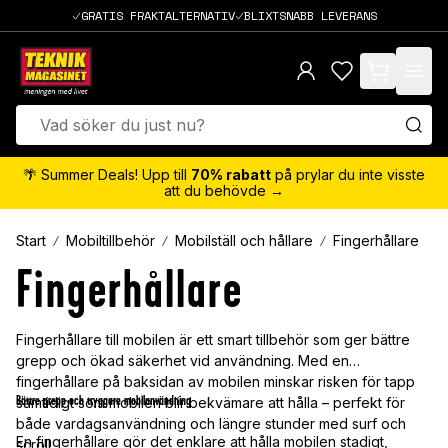
GRATIS FRAKTALTERNATIV
BLIXTSNABB LEVERANS
items in cart,
🌴 Summer Deals! Upp till
70% rabatt
på prylar du inte visste
att du behövde →
Start
Mobiltillbehör
Mobilställ och hållare
Fingerhållare
Fingerhållare
Fingerhållare till mobilen är ett smart tillbehör som ger bättre
grepp och ökad säkerhet vid användning. Med en
fingerhållare på baksidan av mobilen minskar risken för tapp
Bättre grepp och tryggare mobilanvändning
samtidigt som mobilen blir bekvämare att hålla – perfekt för
både vardagsanvändning och längre stunder med surf och
En fingerhållare gör det enklare att hålla mobilen stadigt,
scroll.