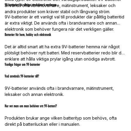
9V-batterier för viktiga produkter i vardagen
används ofta i brandvarnare, mätinstrument, leksaker och
andra produkter som kräver stabil och långvarig ström.
9V-batterier är ett vanligt val till produkter där pålitlig batteritid
är extra viktigt. De används ofta i brandvarnare och annan
elektronik som behöver fungera när det verkligen gäller.
Batterier för hem, hobby och elektronik
Det är alltid smart att ha extra 9V-batterier hemma när något
plötsligt behöver nytt batteri. Med reservbatterier redo blir det
enklare att hålla viktiga prylar igång utan onödiga avbrott.
Vanliga frågor om 9V-batterier
Vad används 9V-batterier till?
9V-batterier används ofta i brandvarnare, mätinstrument,
leksaker och annan elektronik.
Hur vet man om man behöver ett 9V-batteri?
Produkten brukar ange vilken batterityp som behövs, ofta
direkt på batteriluckan eller i manualen.