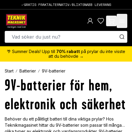
GRATIS FRAKTALTERNATIV
BLIXTSNABB LEVERANS
items in cart,
🌴 Summer Deals! Upp till
70% rabatt
på prylar du inte visste
att du behövde →
Start
Batterier
9V-batterier
9V-batterier för hem,
elektronik och säkerhet
Behöver du ett pålitligt batteri till dina viktiga prylar? Hos
Teknikmagasinet hittar du 9V-batterier som passar till många
olika typer av elektronik och vardagsprodukter. 9V-batterier