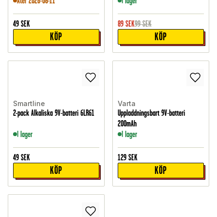
Åter 2026-08-11
I lager
49
SEK
89
SEK
99
SEK
KÖP
KÖP
Smartline
Varta
2-pack Alkaliska 9V-batteri 6LR61
Uppladdningsbart 9V-batteri
200mAh
I lager
I lager
49
SEK
129
SEK
KÖP
KÖP