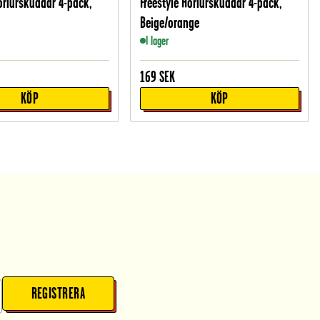
Hörlurskuddar 4-pack,
Freestyle Hörlurskuddar 4-pack,
Beige/orange
I lager
169
SEK
KÖP
KÖP
REGISTRERA