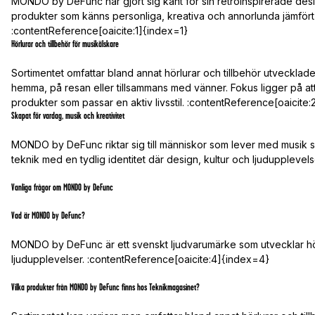
MONDO by DeFunc har gjort sig känt för sin retroinspirerade desi
produkter som känns personliga, kreativa och annorlunda jämfört
:contentReference[oaicite:1]{index=1}
Hörlurar och tillbehör för musikälskare
Sortimentet omfattar bland annat hörlurar och tillbehör utvecklad
hemma, på resan eller tillsammans med vänner. Fokus ligger på att
produkter som passar en aktiv livsstil. :contentReference[oaicite
Skapat för vardag, musik och kreativitet
MONDO by DeFunc riktar sig till människor som lever med musik 
teknik med en tydlig identitet där design, kultur och ljudupplevel
Vanliga frågor om MONDO by DeFunc
Vad är MONDO by DeFunc?
MONDO by DeFunc är ett svenskt ljudvarumärke som utvecklar hör
ljudupplevelser. :contentReference[oaicite:4]{index=4}
Vilka produkter från MONDO by DeFunc finns hos Teknikmagasinet?