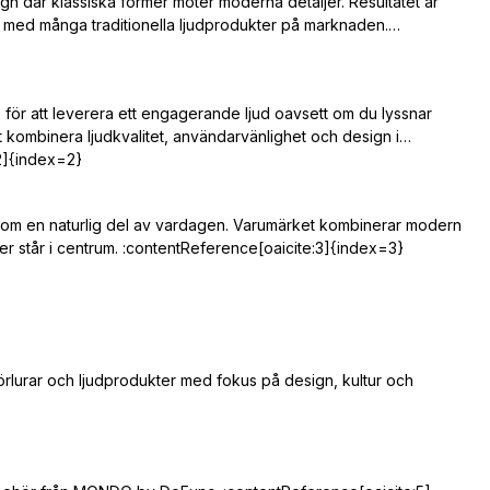
gn där klassiska former möter moderna detaljer. Resultatet är
 med många traditionella ljudprodukter på marknaden.
e för att leverera ett engagerande ljud oavsett om du lyssnar
 kombinera ljudkvalitet, användarvänlighet och design i
:2]{index=2}
som en naturlig del av vardagen. Varumärket kombinerar modern
ser står i centrum. :contentReference[oaicite:3]{index=3}
lurar och ljudprodukter med fokus på design, kultur och