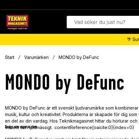
🌴 Su
Start
Varumärken
MONDO by DeFunc
MONDO by DeFunc
MONDO by DeFunc är ett svenskt ljudvarumärke som kombinerar kraft
musik, kultur och kreativitet. Produkterna är skapade för dig som vi
en del av din vardag. Hos Teknikmagasinet hittar du hörlurar o
Design som vågar ta plats
visuellt och ljudmässigt. :contentReference[oaicite:0]{index=0}