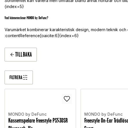
Sortimentet kan variera men omfattar bland annat hörlurar och t
{index=5}
Vad kännetecknar MONDO by DeFunc?
Varumärket kombinerar karakteristisk design, modern teknik och ett
:contentReference[oaicite:6]{index=6}
TILLBAKA
FILTRERA
MONDO by DeFunc
MONDO by DeFunc
Kassettspelare Freestyle PS530SR
Freestyle On-Ear Trådlösa