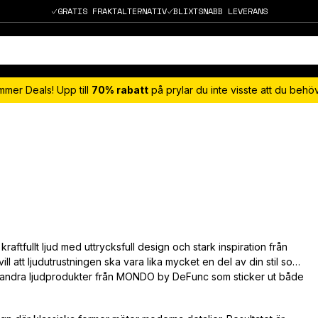
GRATIS FRAKTALTERNATIV
BLIXTSNABB LEVERANS
mmer Deals! Upp till
70% rabatt
på prylar du inte visste att du beh
fullt ljud med uttrycksfull design och stark inspiration från
ll att ljudutrustningen ska vara lika mycket en del av din stil som
ch andra ljudprodukter från MONDO by DeFunc som sticker ut både