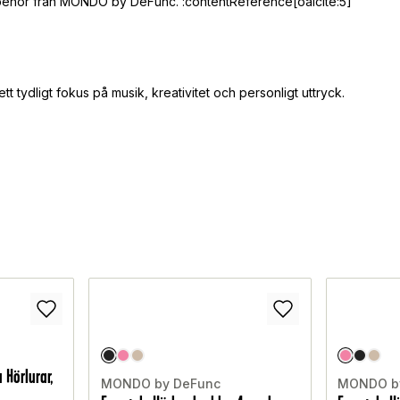
illbehör från MONDO by DeFunc. :contentReference[oaicite:5]
 tydligt fokus på musik, kreativitet och personligt uttryck.
 Hörlurar,
MONDO by DeFunc
MONDO b