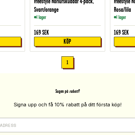
Freestyle Hörlurskuddar 4-pack,
Freestyle 
Svart/orange
Rosa/lila
I lager
I lager
169
SEK
169
SEK
KÖP
1
Sugen på
rabatt
?
Signa upp och få 10% rabatt på ditt första köp!