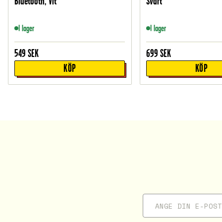
Bluetooth, Vit
Svart
I lager
I lager
549
SEK
699
SEK
KÖP
KÖP