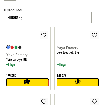
loss din inre yoyo-mästare och låt kreativiteten flöda! Hos
Teknikmagasinet hittar du ett brett sortiment från Yoyo Factory
11
produkter
som garanterat gör din yoyo-stund till dagens höjdpunkt!
FILTRERA
Yoyo Factory
Jojo Loop 360, Blå
Yoyo Factory
Spinstar Jojo, Blå
I lager
I lager
129
SEK
149
SEK
KÖP
KÖP