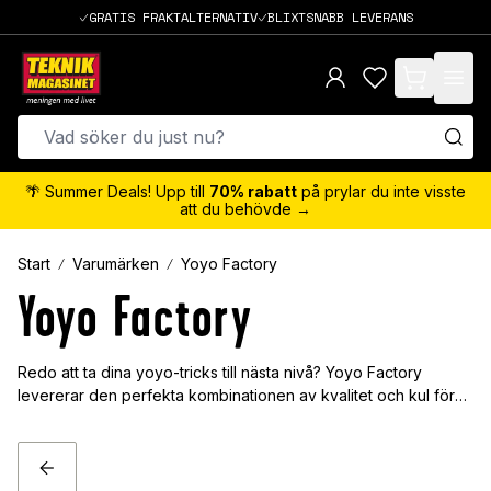
GRATIS FRAKTALTERNATIV
BLIXTSNABB LEVERANS
items in cart,
🌴 Summer Deals! Upp till
70% rabatt
på prylar du inte visste
att du behövde →
Start
Varumärken
Yoyo Factory
Yoyo Factory
Redo att ta dina yoyo-tricks till nästa nivå? Yoyo Factory
levererar den perfekta kombinationen av kvalitet och kul för
alla nivåer - från nybörjaren som vill lära sig grunderna till
proffset som vill bemästra de mest avancerade rörelserna.
Med snygg design och precision i varje snurr gör Yoyo
TILLBAKA
Factory varje trick både lättare och roligare att utföra. Så släpp