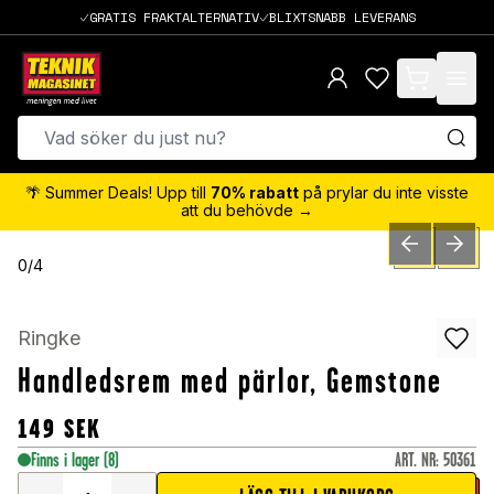
GRATIS FRAKTALTERNATIV
BLIXTSNABB LEVERANS
items in cart,
🌴 Summer Deals! Upp till
70% rabatt
på prylar du inte visste
att du behövde →
PREVIOUS SLID
NEXT S
0
/
4
Ringke
Handledsrem med pärlor, Gemstone
149
SEK
Finns i lager
(8)
ART. NR
:
50361