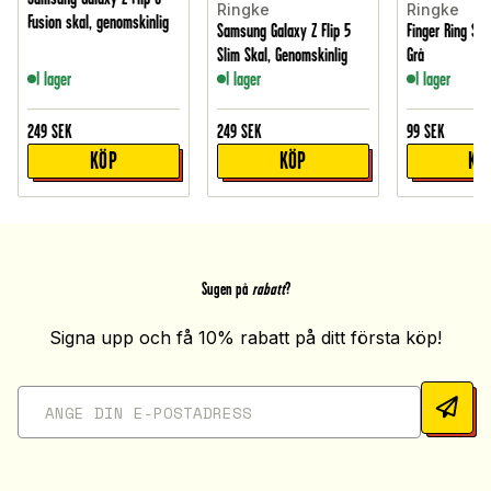
Ringke
Ringke
Fusion skal, genomskinlig
Samsung Galaxy Z Flip 5
Finger Ring Str
Slim Skal, Genomskinlig
Grå
I lager
I lager
I lager
249
SEK
249
SEK
99
SEK
KÖP
KÖP
KÖ
Sugen på
rabatt
?
Signa upp och få 10% rabatt på ditt första köp!