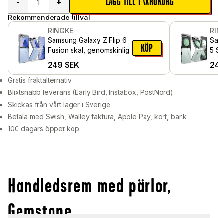
LÄGG TILL I VARUKORG
-
+
Rekommenderade tillval:
RINGKE
R
Samsung Galaxy Z Flip 6
Sa
KÖP
Fusion skal, genomskinlig
5 
Ge
249
SEK
2
Gratis fraktalternativ
Blixtsnabb leverans (Early Bird, Instabox, PostNord)
Skickas från vårt lager i Sverige
Betala med Swish, Walley faktura, Apple Pay, kort, bank
100 dagars öppet köp
Handledsrem med pärlor,
Gemstone