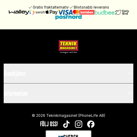
Gratis fraktalternativ
Blixtsnabb leverans
Kundtjänst
Information
©
2026
Teknikmagasinet (PhoneLife AB)
FÖLJ OSS!
TIKTOK
INSTAGRAM
FACEBOOK