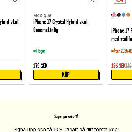
-15%
Mobique
ybrid-skal,
iPhone 17 Crystal Hybrid-skal,
Genomskinlig
iPhone 17 
med ställf
I lager
Åter 2026-0
179
SEK
126
SEK
149
KÖP
Sugen på
rabatt
?
Signa upp och få 10% rabatt på ditt första köp!