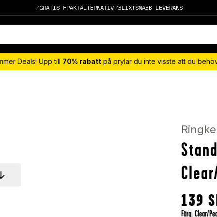
GRATIS FRAKTALTERNATIV
BLIXTSNABB LEVERANS
mmer Deals! Upp till
70% rabatt
på prylar du inte visste att du beh
Ringke
Stand
Clear
139
S
Färg
:
Clear/Pe