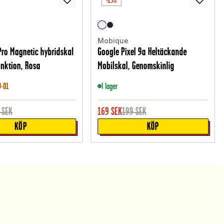
-15%
Mobique
Pro Magnetic hybridskal
Google Pixel 9a Heltäckande
unktion, Rosa
Mobilskal, Genomskinlig
9-01
I lager
SEK
169
SEK
199
SEK
KÖP
KÖP