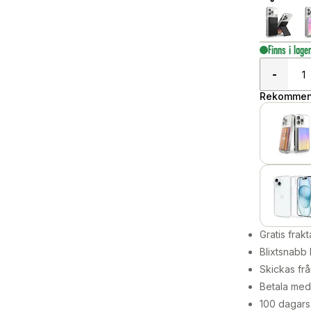
Finns i lage
-
Rekommend
Gratis frakt
Blixtsnabb 
Skickas frå
Betala med 
100 dagars