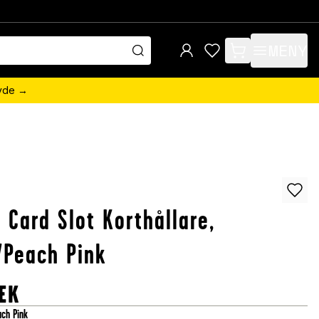
MENY
items in cart, view 
övde →
 Card Slot Korthållare,
/Peach Pink
EK
ach Pink