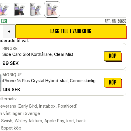
r
(13)
ART. NR
:
36630
LÄGG TILL I VARUKORG
+
erade tillval:
RINGKE
Side Card Slot Korthållare, Clear Mist
KÖP
99
SEK
MOBIQUE
iPhone 15 Plus Crystal Hybrid-skal, Genomskinlig
KÖP
149
SEK
alternativ
leverans (Early Bird, Instabox, PostNord)
n vårt lager i Sverige
Swish, Walley faktura, Apple Pay, kort, bank
 öppet köp