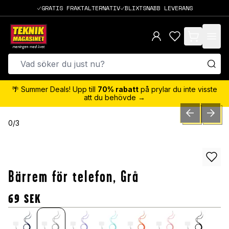
GRATIS FRAKTALTERNATIV
BLIXTSNABB LEVERANS
items in cart,
🌴 Summer Deals! Upp till
70% rabatt
på prylar du inte visste
att du behövde →
PREVIOUS SLID
NEXT S
0
/
3
Bärrem för telefon, Grå
69
SEK