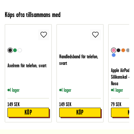
Köps ofta tillsammans med
Handledsband för telefon,
svart
Axelrem för telefon, svart
Apple AirPods P
Silikonskal + k
Rosa
I lager
I lager
I lager
149
SEK
149
SEK
79
SEK
KÖP
KÖP
KÖ