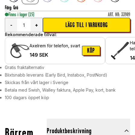
Färg
:
Grå
Finns i lager
(15)
ART. NR
:
33989
LÄGG TILL I VARUKORG
-
+
Rekommenderade tillval:
Ha
Axelrem för telefon, svart
te
KÖP
149
SEK
1
Gratis fraktalternativ
Blixtsnabb leverans (Early Bird, Instabox, PostNord)
Skickas från vårt lager i Sverige
Betala med Swish, Walley faktura, Apple Pay, kort, bank
100 dagars öppet köp
Bärrem
Produktbeskrivning