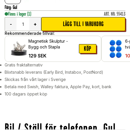
Färg
:
Gul
Finns i lager
(1)
ART. NR
:
55413
LÄGG TILL I VARUKORG
-
+
Rekommenderade tillval:
Magnetisk Skulptur -
6-
Bygg och Stapla
tv
KÖP
to
129
SEK
10
Gratis fraktalternativ
Blixtsnabb leverans (Early Bird, Instabox, PostNord)
Skickas från vårt lager i Sverige
Betala med Swish, Walley faktura, Apple Pay, kort, bank
100 dagars öppet köp
Bil / Ställ för telefonen, Gul