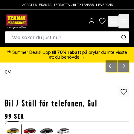
GRATIS FRAKTALTERNATIV
BLIXTSNABB LEVERANS
items in cart,
🌴 Summer Deals! Upp till
70% rabatt
på prylar du inte visste
att du behövde →
PREVIOUS SLID
NEXT S
0
/
4
Bil / Ställ för telefonen, Gul
99
SEK