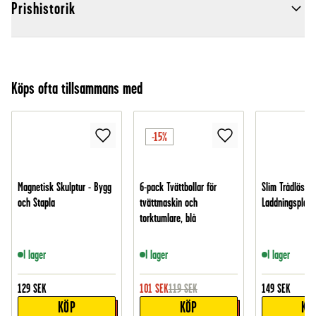
Prishistorik
Köps ofta tillsammans med
-15%
Magnetisk Skulptur - Bygg
6-pack Tvättbollar för
Slim Trådlös
och Stapla
tvättmaskin och
Laddningsplatt
torktumlare, blå
I lager
I lager
I lager
129
SEK
101
SEK
119
SEK
149
SEK
KÖP
KÖP
KÖ