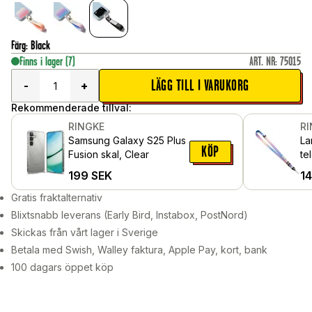
Färg
:
Black
Finns i lager
(7)
ART. NR
:
75015
LÄGG TILL I VARUKORG
-
+
Rekommenderade tillval:
RINGKE
R
Samsung Galaxy S25 Plus
La
KÖP
Fusion skal, Clear
te
199
SEK
1
Gratis fraktalternativ
Blixtsnabb leverans (Early Bird, Instabox, PostNord)
Skickas från vårt lager i Sverige
Betala med Swish, Walley faktura, Apple Pay, kort, bank
100 dagars öppet köp