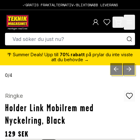
GRATIS FRAKTALTERNATIV
BLIXTSNABB LEVERANS
items in cart,
🌴 Summer Deals! Upp till
70% rabatt
på prylar du inte visste
att du behövde →
PREVIOUS SLID
NEXT S
0
/
4
Ringke
Holder Link Mobilrem med
Nyckelring, Black
129
SEK