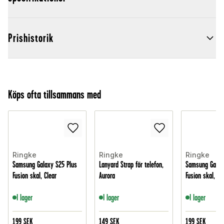
Prishistorik
Köps ofta tillsammans med
Ringke
Ringke
Ringke
Samsung Galaxy S25 Plus
Lanyard Strap för telefon,
Samsung Galax
Fusion skal, Clear
Aurora
Fusion skal, Cl
I lager
I lager
I lager
199
SEK
149
SEK
199
SEK