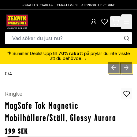
GRATIS FRAKTALTERNATIV
BLIXTSNABB LEVERANS
items in cart,
🌴 Summer Deals! Upp till
70% rabatt
på prylar du inte visste
att du behövde →
PREVIOUS SLID
NEXT S
0
/
4
Ringke
MagSafe Tok Magnetic
Mobilhållare/Ställ, Glossy Aurora
199
SEK