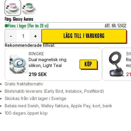
Färg
:
Glossy Aurora
Finns i lager
(Fler än 20 st)
ART. NR
:
52432
LÄGG TILL I VARUKORG
-
+
Rekommenderade tillval:
RINGKE
S
Dual magnetisk ring
Ro
KÖP
silikon, Light Teal
mob
Sv
219
SEK
2
Gratis fraktalternativ
Blixtsnabb leverans (Early Bird, Instabox, PostNord)
Skickas från vårt lager i Sverige
Betala med Swish, Walley faktura, Apple Pay, kort, bank
100 dagars öppet köp