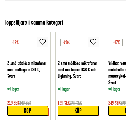
Toppsäljare i samma kategori
-12%
-20%
-17%
2 små trådlösa mikrofoner
2 små trådlösa mikrofoner
Vridbar, vattent
med mottagare USB-C,
med mottagare USB-C och
mobilhållare fö
Svart
Lightning, Svart
motorcykel-/cy
Svart
I lager
I lager
I lager
219
SEK
249
SEK
199
SEK
249
SEK
249
SEK
299
SE
KÖP
KÖP
KÖ