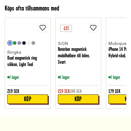
Köps ofta tillsammans med
-12%
SiGN
Mobique
Roterbar magnetisk
iPhone 14 Pro 
Ringke
mobilhållare till bilen,
Hybrid-skal, G
Dual magnetisk ring
Svart
silikon, Light Teal
I lager
I lager
I lager
219
SEK
219
SEK
249
SEK
179
SEK
KÖP
KÖP
KÖ