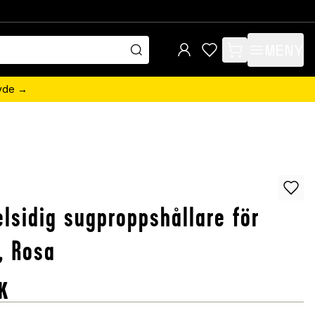
MENY
items in cart, view 
övde →
lsidig sugproppshållare för
, Rosa
K