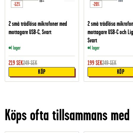
-12%
-20%
2 små trådlösa mikrofoner med
2 små trådlösa mikrofo
mottagare USB-C, Svart
mottagare USB-C och Lig
Svart
I lager
I lager
219
SEK
249
SEK
199
SEK
249
SEK
KÖP
KÖP
Köps ofta tillsammans med