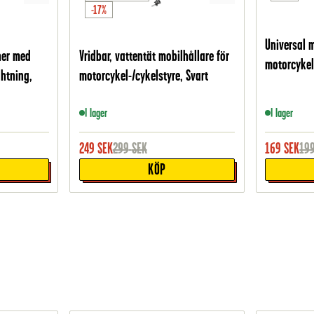
-17%
Universal m
ner med
Vridbar, vattentät mobilhållare för
motorcykel
htning,
motorcykel-/cykelstyre, Svart
I lager
I lager
249
SEK
299
SEK
169
SEK
19
KÖP