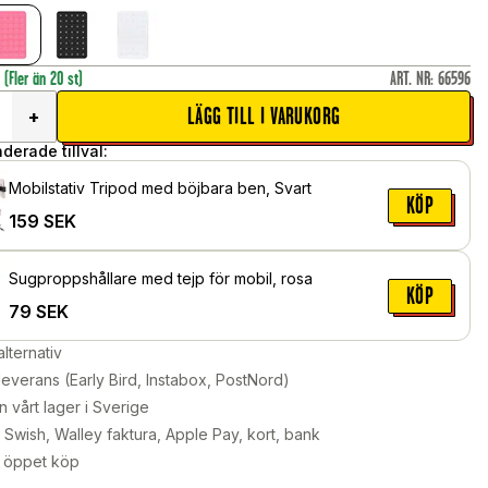
r
(Fler än 20 st)
ART. NR
:
66596
LÄGG TILL I VARUKORG
+
erade tillval:
Mobilstativ Tripod med böjbara ben, Svart
KÖP
159
SEK
Sugproppshållare med tejp för mobil, rosa
KÖP
79
SEK
alternativ
leverans (Early Bird, Instabox, PostNord)
n vårt lager i Sverige
Swish, Walley faktura, Apple Pay, kort, bank
 öppet köp