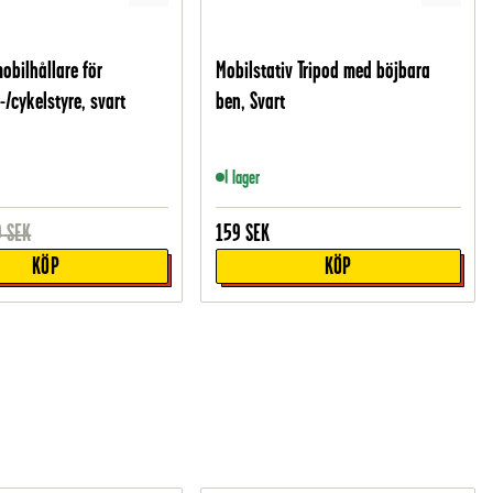
obilhållare för
Mobilstativ Tripod med böjbara
-/cykelstyre, svart
ben, Svart
I lager
9
SEK
159
SEK
KÖP
KÖP