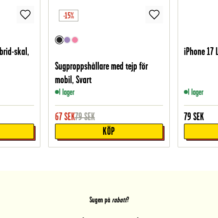
-15%
brid-skal,
iPhone 17 
Sugproppshållare med tejp för
mobil, Svart
I lager
I lager
67
SEK
79
SEK
79
SEK
KÖP
Sugen på
rabatt
?