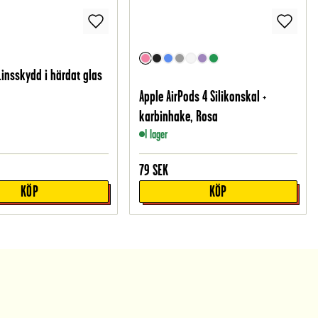
Linsskydd i härdat glas
Apple AirPods 4 Silikonskal +
karbinhake, Rosa
I lager
79
SEK
KÖP
KÖP