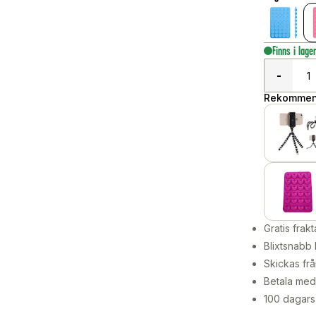
Finns i lage
-
Rekommend
Gratis frakt
Blixtsnabb 
Skickas frå
Betala med 
100 dagars