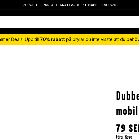
GRATIS FRAKTALTERNATIV
BLIXTSNABB LEVERANS
mmer Deals! Upp till
70% rabatt
på prylar du inte visste att du beh
Dubbe
mobil
79
SE
Färg
:
Rosa