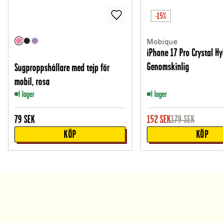
-15%
Mobique
iPhone 17 Pro Crystal Hy
Genomskinlig
Sugproppshållare med tejp för
mobil, rosa
I lager
I lager
79
SEK
152
SEK
179
SEK
KÖP
KÖP