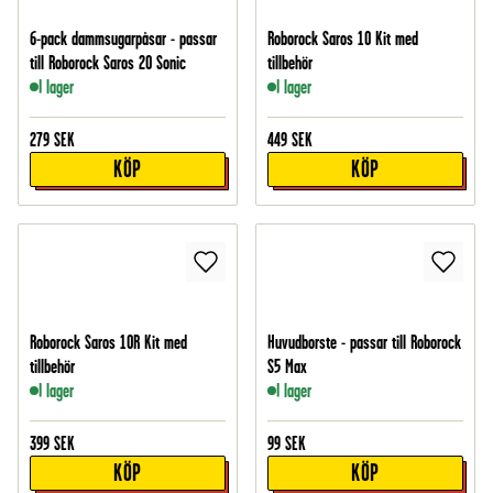
6-pack dammsugarpåsar - passar
Roborock Saros 10 Kit med
till Roborock Saros 20 Sonic
tillbehör
I lager
I lager
279
SEK
449
SEK
KÖP
KÖP
Roborock Saros 10R Kit med
Huvudborste - passar till Roborock
tillbehör
S5 Max
I lager
I lager
399
SEK
99
SEK
KÖP
KÖP