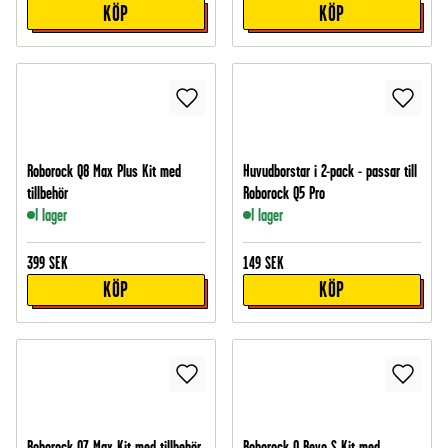
KÖP
KÖP
Roborock Q8 Max Plus Kit med
Huvudborstar i 2-pack - passar till
tillbehör
Roborock Q5 Pro
I lager
I lager
399
SEK
149
SEK
KÖP
KÖP
Roborock Q7 Max Kit med tillbehör
Roborock Q Revo S Kit med