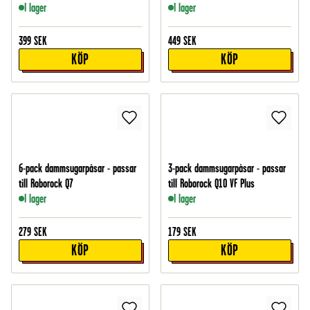
I lager
I lager
399
SEK
449
SEK
KÖP
KÖP
6-pack dammsugarpåsar - passar
3-pack dammsugarpåsar - passar
till Roborock Q7
till Roborock Q10 VF Plus
I lager
I lager
279
SEK
179
SEK
KÖP
KÖP