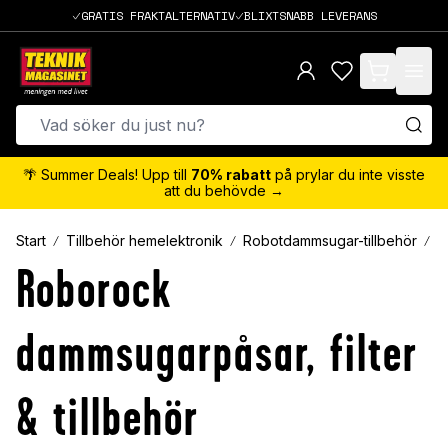
GRATIS FRAKTALTERNATIV
BLIXTSNABB LEVERANS
items in cart,
🌴 Summer Deals! Upp till
70% rabatt
på prylar du inte visste
att du behövde →
Start
Tillbehör hemelektronik
Robotdammsugar-tillbehör
R
Roborock
dammsugarpåsar, filter
& tillbehör