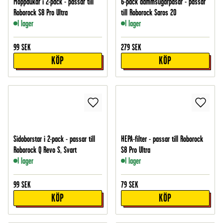
Moppdukar i 2-pack - passar till
6-pack dammsugarpåsar - passar
Roborock S8 Pro Ultra
till Roborock Saros 20
I lager
I lager
99
SEK
279
SEK
KÖP
KÖP
Sidoborstar i 2-pack - passar till
HEPA-filter - passar till Roborock
Roborock Q Revo S, Svart
S8 Pro Ultra
I lager
I lager
99
SEK
79
SEK
KÖP
KÖP