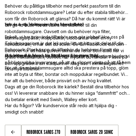
Behöver du pålitliga tillbehör med perfekt passform till din
Roborock robotdammsugare? Letar du efter stabila tillbehör
som får din Roborock att glänsa? Då har du kommit rätt! Vi är
Varför ska du välja Teknikmagasinet för dina Roborock-tillbehör?
din go-to butik för att säkra rätt tillbehör till din
robotdammsugare. Oavsett om du behöver nya filter,
Enkelt, vi har prisvärda tillbehör som gör jobbet! Hos oss på
dammsugarpåsar, moppdukar, sidoborstar eller en ny
Teknikmagasinet är det lekande lätt att hitta rätt delar till din
huvudborste, vi har det du söker. Ge din Roborock det den
Roborock. Plocka upp de tillbehör du behöver för att din
behöver för att hålla golven skinande rena! Som alltid har vi
Allt du behöver till din Roborock, från filter till borstar. Vi har grejerna för dig!
robotdammsugare ska hålla sig i toppform. Dessutom bjuder vi
gratis fraktalternativ, oavsett hur mycket du handlar. Passa på
på blixtsnabba leveranser, så att du slipper vänta på att få hem
och uppgradera din städpartner idag hos Teknikmagasinet!
För att din robotdammsugare alltid ska prestera på topp, glöm
dina nya tillbehör.
inte att byta ut filter, borstar och moppdukar regelbundet. Vi
har allt du behöver, både prisvärt och av hög kvalitet.
Dags att ge din Roborock lite kärlek? Beställ dina tillbehör hos
oss! Vi levererar snabbare än du hinner säga ”dammfritt” och
du betalar enkelt med Swish, Walley eller kort.
Har du frågor? Vår kundservice står redo att hjälpa dig -
smidigt och snabbt!
ROBOROCK SAROS Z70
ROBOROCK SAROS 20 SONIC
TILLBAKA