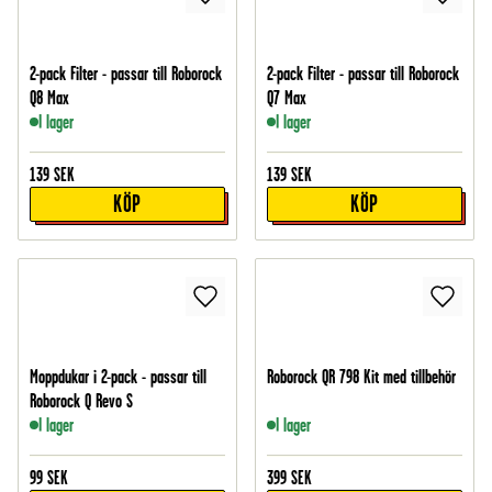
2-pack Filter - passar till Roborock
2-pack Filter - passar till Roborock
Q8 Max
Q7 Max
I lager
I lager
139
SEK
139
SEK
KÖP
KÖP
Moppdukar i 2-pack - passar till
Roborock QR 798 Kit med tillbehör
Roborock Q Revo S
I lager
I lager
99
SEK
399
SEK