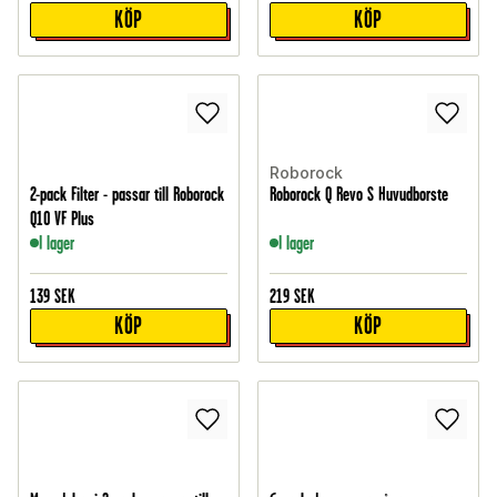
KÖP
KÖP
Roborock
2-pack Filter - passar till Roborock
Roborock Q Revo S Huvudborste
Q10 VF Plus
I lager
I lager
139
SEK
219
SEK
KÖP
KÖP