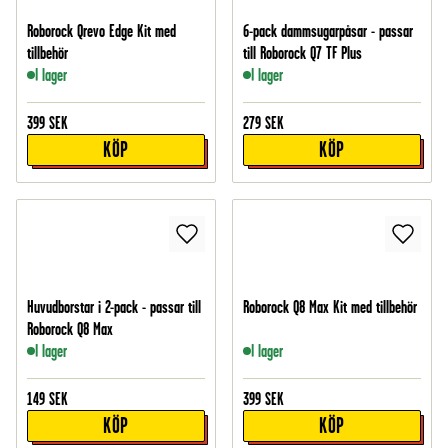
Roborock Qrevo Edge Kit med
6-pack dammsugarpåsar - passar
tillbehör
till Roborock Q7 TF Plus
I lager
I lager
399
SEK
279
SEK
KÖP
KÖP
Huvudborstar i 2-pack - passar till
Roborock Q8 Max Kit med tillbehör
Roborock Q8 Max
I lager
I lager
149
SEK
399
SEK
KÖP
KÖP