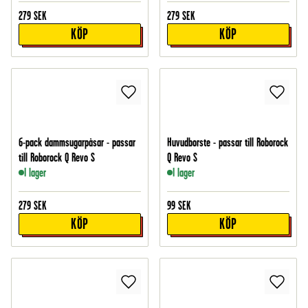
279
SEK
279
SEK
KÖP
KÖP
6-pack dammsugarpåsar - passar
Huvudborste - passar till Roborock
till Roborock Q Revo S
Q Revo S
I lager
I lager
279
SEK
99
SEK
KÖP
KÖP