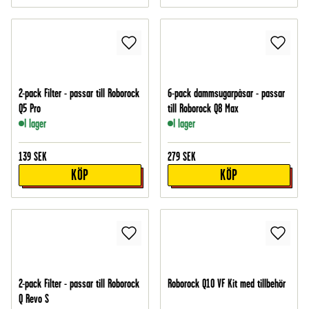
2-pack Filter - passar till Roborock
6-pack dammsugarpåsar - passar
Q5 Pro
till Roborock Q8 Max
I lager
I lager
139
SEK
279
SEK
KÖP
KÖP
2-pack Filter - passar till Roborock
Roborock Q10 VF Kit med tillbehör
Q Revo S