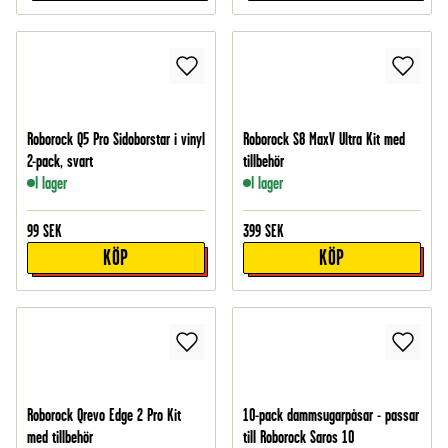
Roborock Q5 Pro Sidoborstar i vinyl
Roborock S8 MaxV Ultra Kit med
2-pack, svart
tillbehör
I lager
I lager
99
SEK
399
SEK
KÖP
KÖP
Roborock Qrevo Edge 2 Pro Kit
10-pack dammsugarpåsar - passar
med tillbehör
till Roborock Saros 10