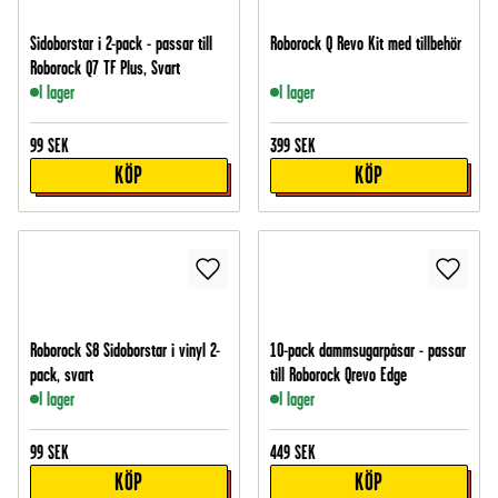
Sidoborstar i 2-pack - passar till
Roborock Q Revo Kit med tillbehör
Roborock Q7 TF Plus, Svart
I lager
I lager
99
SEK
399
SEK
KÖP
KÖP
Roborock S8 Sidoborstar i vinyl 2-
10-pack dammsugarpåsar - passar
pack, svart
till Roborock Qrevo Edge
I lager
I lager
99
SEK
449
SEK
KÖP
KÖP