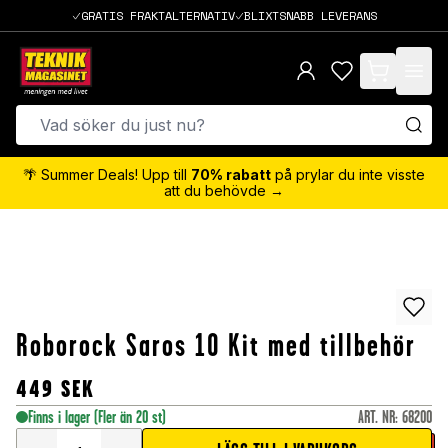
GRATIS FRAKTALTERNATIV
BLIXTSNABB LEVERANS
items in cart,
🌴 Summer Deals! Upp till
70% rabatt
på prylar du inte visste
att du behövde →
Roborock Saros 10 Kit med tillbehör
449
SEK
Finns i lager
(Fler än 20 st)
ART. NR
:
68200