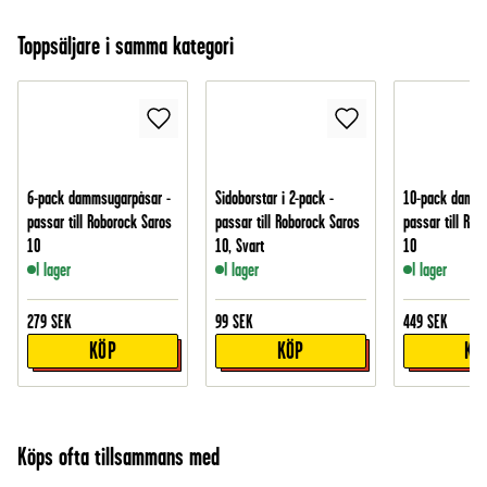
Toppsäljare i samma kategori
6-pack dammsugarpåsar -
Sidoborstar i 2-pack -
10-pack damms
passar till Roborock Saros
passar till Roborock Saros
passar till Rob
10
10, Svart
10
I lager
I lager
I lager
279
SEK
99
SEK
449
SEK
KÖP
KÖP
KÖ
Köps ofta tillsammans med