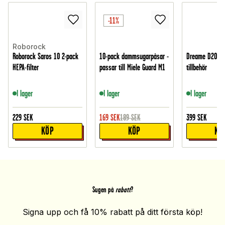
-11%
Roborock
Roborock Saros 10 2-pack
10-pack dammsugarpåsar -
Dreame D20 Ult
HEPA-filter
passar till Miele Guard M1
tillbehör
I lager
I lager
I lager
229
SEK
169
SEK
189
SEK
399
SEK
KÖP
KÖP
KÖ
Sugen på
rabatt
?
Signa upp och få 10% rabatt på ditt första köp!