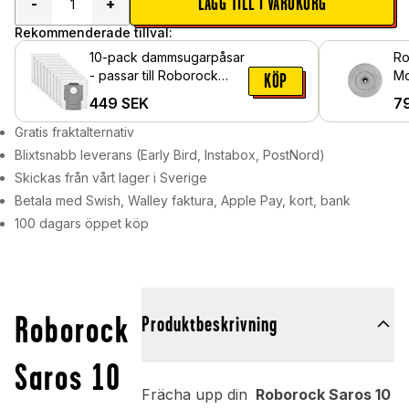
LÄGG TILL I VARUKORG
-
+
Rekommenderade tillval:
10-pack dammsugarpåsar
Ro
- passar till Roborock
Mo
KÖP
Saros 10
449
SEK
7
Gratis fraktalternativ
Blixtsnabb leverans (Early Bird, Instabox, PostNord)
Skickas från vårt lager i Sverige
Betala med Swish, Walley faktura, Apple Pay, kort, bank
100 dagars öppet köp
Roborock
Produktbeskrivning
Saros 10
Frächa upp din
Roborock Saros 10