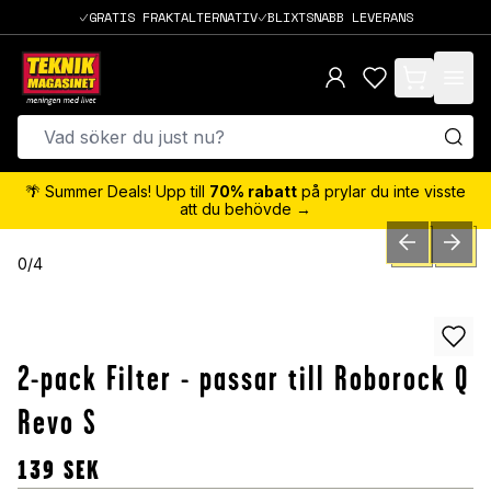
GRATIS FRAKTALTERNATIV
BLIXTSNABB LEVERANS
items in cart,
🌴 Summer Deals! Upp till
70% rabatt
på prylar du inte visste
att du behövde →
PREVIOUS SLID
NEXT S
0
/
4
2-pack Filter - passar till Roborock Q
Revo S
139
SEK