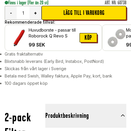
Finns i lager
(Fler än 20 st)
ART. NR
:
60738
LÄGG TILL I VARUKORG
-
+
Rekommenderade tillval:
Huvudborste - passar till
Mo
Roborock Q Revo S
passa
KÖP
Re
99
SEK
9
Gratis fraktalternativ
Blixtsnabb leverans (Early Bird, Instabox, PostNord)
Skickas från vårt lager i Sverige
Betala med Swish, Walley faktura, Apple Pay, kort, bank
100 dagars öppet köp
2-pack
Produktbeskrivning