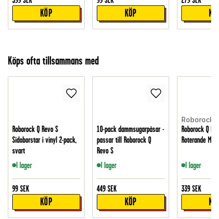
399
SEK
99
SEK
279
SEK
KÖP
KÖP
KÖ
Köps ofta tillsammans med
Roborock
Roborock Q Revo S
10-pack dammsugarpåsar -
Roborock Q Rev
Sidoborstar i vinyl 2-pack,
passar till Roborock Q
Roterande Mop
svart
Revo S
I lager
I lager
I lager
99
SEK
449
SEK
339
SEK
KÖP
KÖP
KÖ