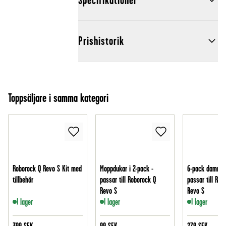
Specifikationer
Prishistorik
Toppsäljare i samma kategori
Roborock Q Revo S Kit med
Moppdukar i 2-pack -
6-pack dammsu
tillbehör
passar till Roborock Q
passar till Rob
Revo S
Revo S
I lager
I lager
I lager