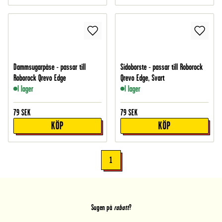
Dammsugarpåse - passar till
Sidoborste - passar till Roborock
Roborock Qrevo Edge
Qrevo Edge, Svart
I lager
I lager
79
SEK
79
SEK
KÖP
KÖP
1
Sugen på
rabatt
?