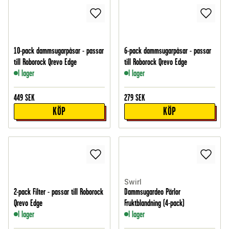
10-pack dammsugarpåsar - passar
6-pack dammsugarpåsar - passar
till Roborock Qrevo Edge
till Roborock Qrevo Edge
I lager
I lager
449
SEK
279
SEK
KÖP
KÖP
Swirl
2-pack Filter - passar till Roborock
Dammsugardeo Pärlor
Qrevo Edge
Fruktblandning (4-pack)
I lager
I lager