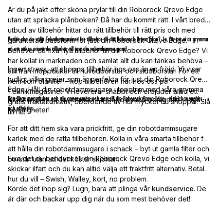
Är du på jakt efter sköna prylar till din Roborock Qrevo Edge
utan att spräcka plånboken? Då har du kommit rätt. I vårt breda
utbud av tillbehör hittar du rätt tillbehör till rätt pris och med
Varför ska du välja Teknikmagasinet för tillbehör till din Roborock Qrevo Edge? Jo, för att vi är grymma
garanterad passform för just din Roborock Qrevo Edge.
på att säkra prisvärda tillbehör till just din robotdammsugare!
Behöver du fixa nya tillbehör till din Roborock Qrevo Edge? Vi
har kollat in marknaden och samlat allt du kan tänkas behöva –
Ingen stress, att shoppa tillbehör hos oss är en fröjd. Vi visar
allt från moppdukar till huvudborstar och sidoborstar. För ett
tydligt vilka grejer som är perfekta för just din Roborock Qrevo
hem som blänker – köp tillbehören här hos oss på
Edge. Håll din robotdammsugare i topptrim med våra grymma
Teknikmagasinet. Vi levererar snabbt och erbjuder alltid ett
Köp filter, moppdukar, och allt annat smått och gott till din Roborock Qrevo Edge - vi skickar snabbt
tillbehör. Och ja, leveransen är både snabb och gratis – inga
gratis fraktalternativ, oberoende av hur mycket du shoppar. Slå
och effektivt.
konstigheter!
till nu!
För att ditt hem ska vara prickfritt, ge din robotdammsugare
kärlek med de rätta tillbehören. Kolla in våra smarta tillbehör för
att hålla din robotdammsugare i schack – byt ut gamla filter och
Fixa det du behöver till din Roborock Qrevo Edge och kolla, vi
borstar utan att det kostar skjortan.
skickar ilfart och du kan alltid välja ett fraktfritt alternativ. Betala
hur du vill – Swish, Walley, kort, no problem.
Körde det ihop sig? Lugn, bara att plinga vår
kundservice
. De
är där och backar upp dig när du som mest behöver det!