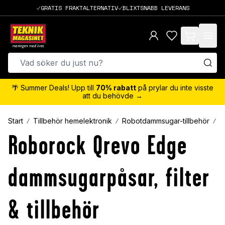
GRATIS FRAKTALTERNATIV
BLIXTSNABB LEVERANS
items in cart,
🌴 Summer Deals! Upp till
70% rabatt
på prylar du inte visste
att du behövde →
Start
Tillbehör hemelektronik
Robotdammsugar-tillbehör
R
Roborock Qrevo Edge
dammsugarpåsar, filter
& tillbehör