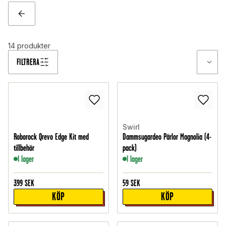
TILLBAKA
14
produkter
FILTRERA
Swirl
Roborock Qrevo Edge Kit med
Dammsugardeo Pärlor Magnolia (4-
tillbehör
pack)
I lager
I lager
399
SEK
59
SEK
KÖP
KÖP