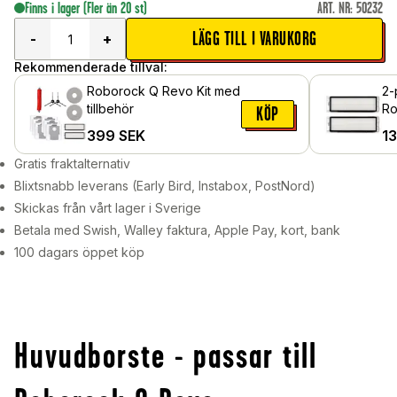
Finns i lager
(Fler än 20 st)
ART. NR
:
50232
LÄGG TILL I VARUKORG
-
+
Rekommenderade tillval:
Roborock Q Revo Kit med
2-
tillbehör
Ro
KÖP
399
SEK
1
Gratis fraktalternativ
Blixtsnabb leverans (Early Bird, Instabox, PostNord)
Skickas från vårt lager i Sverige
Betala med Swish, Walley faktura, Apple Pay, kort, bank
100 dagars öppet köp
Huvudborste - passar till