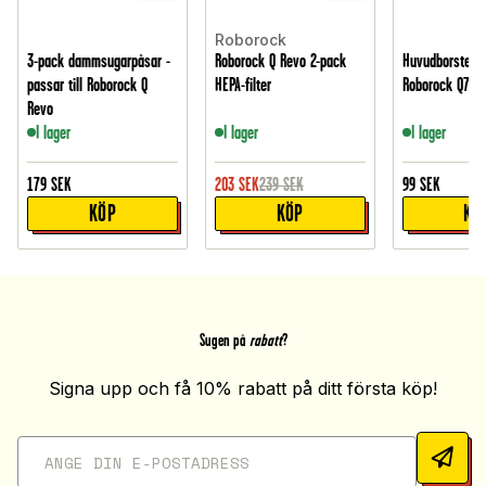
Roborock
3-pack dammsugarpåsar -
Roborock Q Revo 2-pack
Huvudborste - p
passar till Roborock Q
HEPA-filter
Roborock Q7 M
Revo
I lager
I lager
I lager
179
SEK
203
SEK
239
SEK
99
SEK
KÖP
KÖP
KÖ
Sugen på
rabatt
?
Signa upp och få 10% rabatt på ditt första köp!