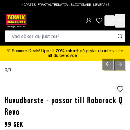
GRATIS FRAKTALTERNATIV
BLIXTSNABB LEVERANS
items in cart,
🌴 Summer Deals! Upp till
70% rabatt
på prylar du inte visste
att du behövde →
PREVIOUS SLID
NEXT S
0
/
3
Huvudborste - passar till Roborock Q
Revo
99
SEK