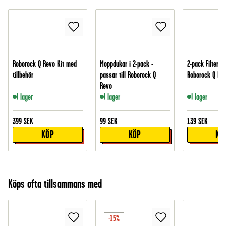
Roborock Q Revo Kit med
Moppdukar i 2-pack -
2-pack Filter - 
tillbehör
passar till Roborock Q
Roborock Q Re
Revo
I lager
I lager
I lager
399
SEK
99
SEK
139
SEK
KÖP
KÖP
KÖ
Köps ofta tillsammans med
-15%