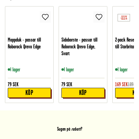
-11%
Moppduk - passar till
Sidoborste - passar till
2-pack Reseada
Roborock Qrevo Edge
Roborock Qrevo Edge,
till Storbritann
Svart
I lager
I lager
I lager
79
SEK
79
SEK
169
SEK
189
SE
KÖP
KÖP
KÖ
Sugen på
rabatt
?