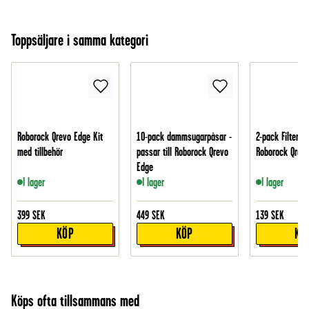
Toppsäljare i samma kategori
Roborock Qrevo Edge Kit
10-pack dammsugarpåsar -
2-pack Filter - 
med tillbehör
passar till Roborock Qrevo
Roborock Qrev
Edge
I lager
I lager
I lager
399
SEK
449
SEK
139
SEK
KÖP
KÖP
KÖ
Köps ofta tillsammans med