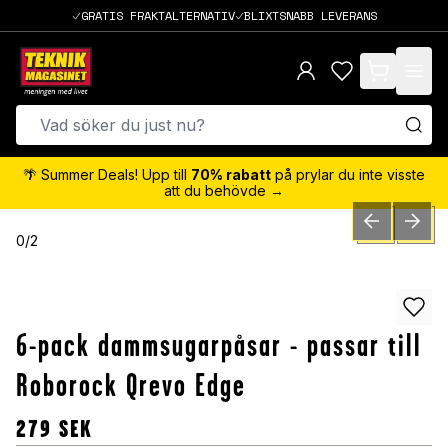
GRATIS FRAKTALTERNATIV
BLIXTSNABB LEVERANS
items in cart,
🌴 Summer Deals! Upp till
70% rabatt
på prylar du inte visste
att du behövde →
PREVIOUS SLID
NEXT S
0
/
2
6-pack dammsugarpåsar - passar till
Roborock Qrevo Edge
279
SEK