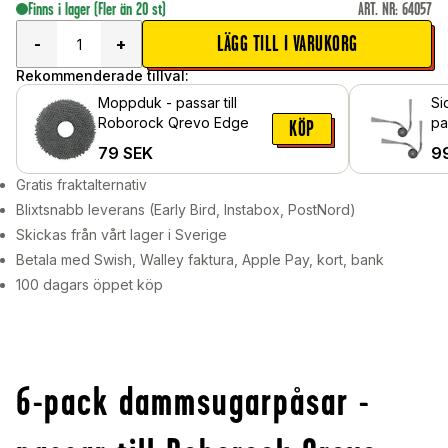
Finns i lager
(Fler än 20 st)
ART. NR
:
64057
LÄGG TILL I VARUKORG
-
+
Rekommenderade tillval:
Moppduk - passar till
Si
Roborock Qrevo Edge
pa
KÖP
Qr
79
SEK
9
Gratis fraktalternativ
Blixtsnabb leverans (Early Bird, Instabox, PostNord)
Skickas från vårt lager i Sverige
Betala med Swish, Walley faktura, Apple Pay, kort, bank
100 dagars öppet köp
6-pack dammsugarpåsar -