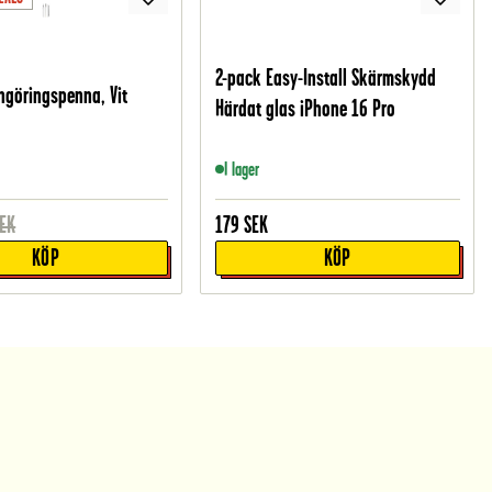
2-pack Easy-Install Skärmskydd
engöringspenna, Vit
Härdat glas iPhone 16 Pro
I lager
EK
179
SEK
KÖP
KÖP