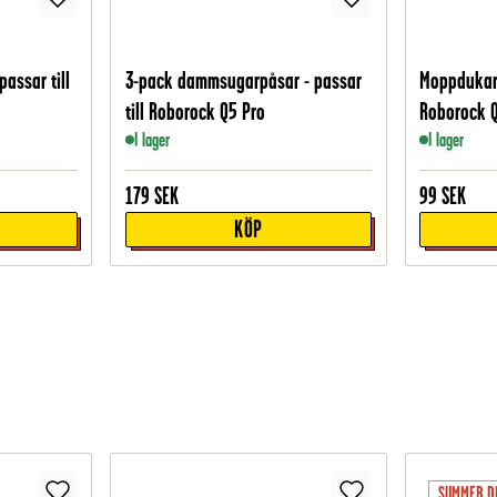
passar till
3-pack dammsugarpåsar - passar
Moppdukar i
till Roborock Q5 Pro
Roborock 
I lager
I lager
179
SEK
99
SEK
KÖP
SUMMER D