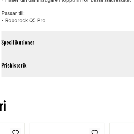
- Håller din dammsugare i topptrim för bästa städresultat
Passar till:
- Roborock Q5 Pro
Specifikationer
Prishistorik
ri