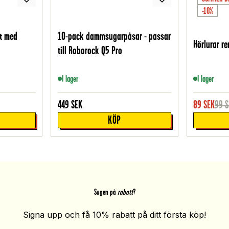
-10%
it med
10-pack dammsugarpåsar - passar
Hörlurar r
till Roborock Q5 Pro
I lager
I lager
449
SEK
89
SEK
99
S
KÖP
Sugen på
rabatt
?
Signa upp och få 10% rabatt på ditt första köp!