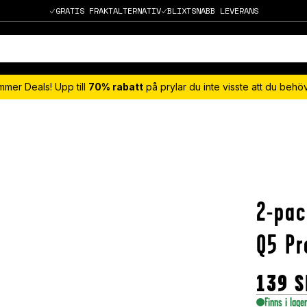
GRATIS FRAKTALTERNATIV
BLIXTSNABB LEVERANS
mmer Deals! Upp till
70% rabatt
på prylar du inte visste att du beh
2-pac
Q5 Pr
139
S
Finns i lage