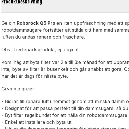
l
Produktbeskrivning
Ge din
Roborock Q5 Pro
en liten uppfräschning med ett spril
robotdammsugare fortsätter att städa ditt hem med samma fi
luften du andas renare och fräschare.
Obs: Tredjepartsprodukt, ej original.
Kom ihåg att byta filter var 2:e till 3:e månad för att up
inte, byte av filter är busenkelt och går snabbt att göra. O
när det är dags för nästa byte.
Grymma grejer:
- Bidrar till renare luft i hemmet genom att minska damm 
- Designat för att passa perfekt till din dammsugare, så du 
- Byt filter regelbundet för att hålla din robotdammsugare 
- Enkel att installera och byta ut