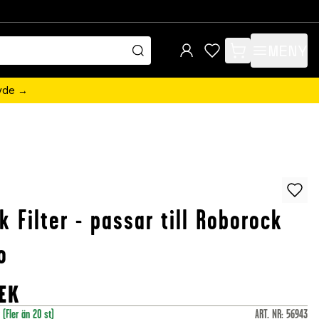
MENY
items in cart, view 
övde →
k Filter - passar till Roborock
o
EK
r
(Fler än 20 st)
ART. NR
:
56943