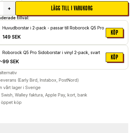
LÄGG TILL I VARUKORG
+
erade tillval:
Huvudborstar i 2-pack - passar till Roborock Q5 Pro
KÖP
149
SEK
Roborock Q5 Pro Sidoborstar i vinyl 2-pack, svart
KÖP
99
SEK
alternativ
leverans (Early Bird, Instabox, PostNord)
n vårt lager i Sverige
Swish, Walley faktura, Apple Pay, kort, bank
 öppet köp