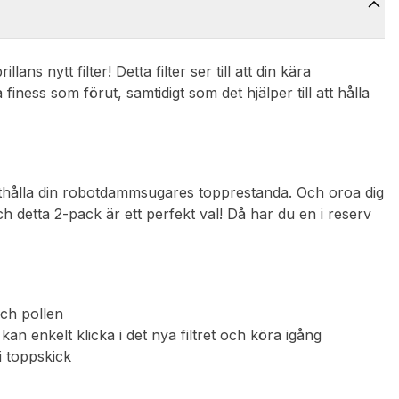
lans nytt filter! Detta filter ser till att din kära
ness som förut, samtidigt som det hjälper till att hålla
prätthålla din robotdammsugares topprestanda. Och oroa dig
ch detta 2-pack är ett perfekt val! Då har du en i reserv
och pollen
kan enkelt klicka i det nya filtret och köra igång
i toppskick