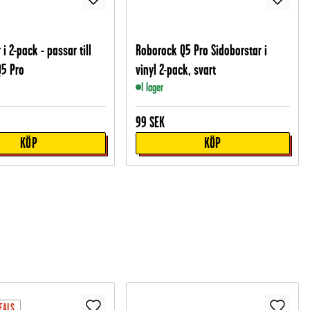
 2-pack - passar till
Roborock Q5 Pro Sidoborstar i
Q5 Pro
vinyl 2-pack, svart
I lager
99
SEK
KÖP
KÖP
EALS