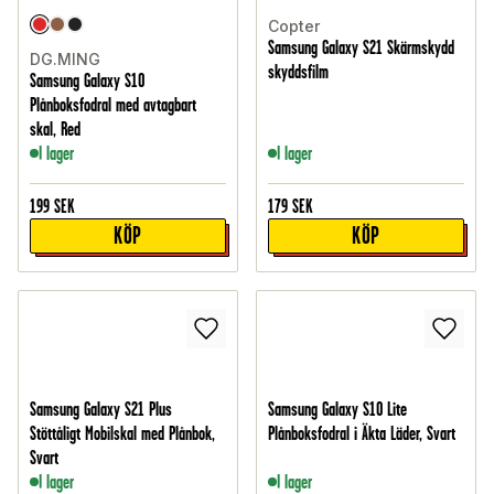
Copter
Samsung Galaxy S21 Skärmskydd
DG.MING
skyddsfilm
Samsung Galaxy S10
Plånboksfodral med avtagbart
skal, Red
I lager
I lager
199
SEK
179
SEK
KÖP
KÖP
Samsung Galaxy S21 Plus
Samsung Galaxy S10 Lite
Stöttåligt Mobilskal med Plånbok,
Plånboksfodral i Äkta Läder, Svart
Svart
I lager
I lager