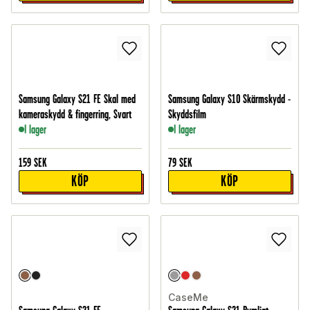
Samsung Galaxy S21 FE Skal med
Samsung Galaxy S10 Skärmskydd -
kameraskydd & fingerring, Svart
Skyddsfilm
I lager
I lager
159
SEK
79
SEK
KÖP
KÖP
CaseMe