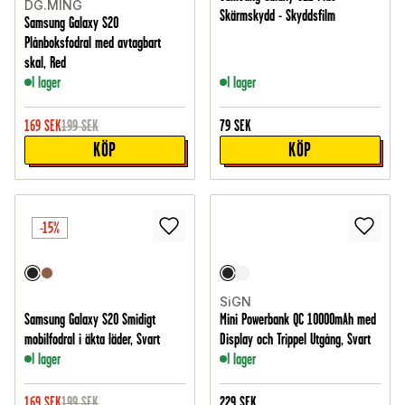
DG.MING
Skärmskydd - Skyddsfilm
Samsung Galaxy S20
Plånboksfodral med avtagbart
skal, Red
I lager
I lager
169
SEK
199
SEK
79
SEK
KÖP
KÖP
-15%
SiGN
Samsung Galaxy S20 Smidigt
Mini Powerbank QC 10000mAh med
mobilfodral i äkta läder, Svart
Display och Trippel Utgång, Svart
I lager
I lager
169
SEK
199
SEK
229
SEK