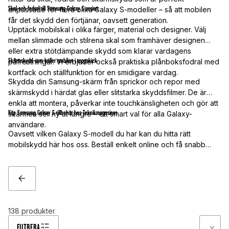
Skal och fodral till Samsung Galaxy S-serien
anpassade för flera olika Galaxy S-modeller – så att mobilen
får det skydd den förtjänar, oavsett generation.
Upptäck mobilskal i olika färger, material och designer. Välj
mellan slimmade och stilrena skal som framhäver designen
eller extra stötdämpande skydd som klarar vardagens
Skärmskydd som håller mobilen i toppskick
påfrestningar. Vi erbjuder också praktiska plånboksfodral med
kortfack och ställfunktion för en smidigare vardag.
Skydda din Samsung-skärm från sprickor och repor med
skärmskydd i härdat glas eller slitstarka skyddsfilmer. De är
enkla att montera, påverkar inte touchkänsligheten och gör att
Köp Samsung Galaxy S-tillbehör hos Teknikmagasinet
skärmen ser ny ut längre – ett smart val för alla Galaxy-
användare.
Oavsett vilken Galaxy S-modell du har kan du hitta rätt
mobilskydd här hos oss. Beställ enkelt online och få snabb
leverans, bra priser och fria fraktalternativ. Ge din Samsung-
mobil nytt liv med ett skal, fodral eller skärmskydd som passar
perfekt!
TILLBAKA
138
produkter
FILTRERA