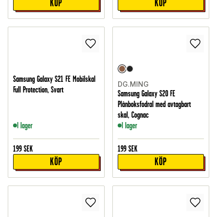
KÖP
KÖP
Samsung Galaxy S21 FE Mobilskal
DG.MING
Full Protection, Svart
Samsung Galaxy S20 FE
Plånboksfodral med avtagbart
skal, Cognac
I lager
I lager
199
SEK
199
SEK
KÖP
KÖP