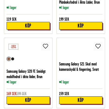
Plånboksfodral i Äkta Läder, Brun
I lager
I lager
119
SEK
199
SEK
KÖP
KÖP
-15%
Samsung Galaxy S21 Skal med
kameraskydd & fingerring, Svart
Samsung Galaxy S20 FE Smidigt
mobilfodral i äkta läder, Brun
I lager
I lager
169
SEK
199
SEK
159
SEK
KÖP
KÖP