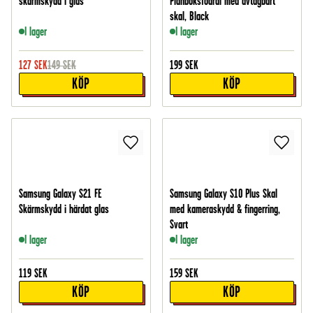
skärmskydd i glas
Plånboksfodral med avtagbart
skal, Black
I lager
I lager
127
SEK
149
SEK
199
SEK
KÖP
KÖP
Samsung Galaxy S21 FE
Samsung Galaxy S10 Plus Skal
Skärmskydd i härdat glas
med kameraskydd & fingerring,
Svart
I lager
I lager
119
SEK
159
SEK
KÖP
KÖP