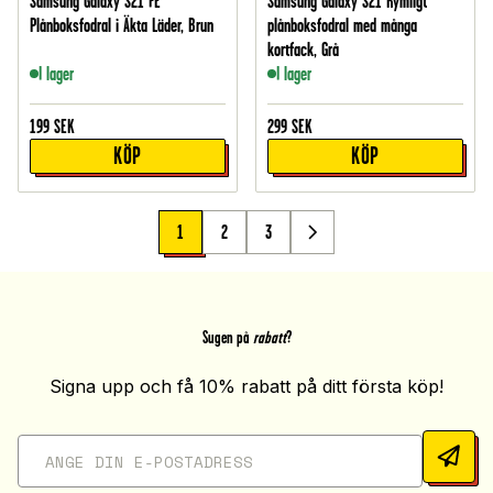
Samsung Galaxy S21 FE
Samsung Galaxy S21 Rymligt
Plånboksfodral i Äkta Läder, Brun
plånboksfodral med många
kortfack, Grå
I lager
I lager
199
SEK
299
SEK
KÖP
KÖP
1
2
3
Sugen på
rabatt
?
Signa upp och få 10% rabatt på ditt första köp!