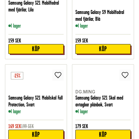
Samsung Galaxy S21 Mobilfodral
med fjärilar, Lila
Samsung Galaxy S9 Mobilfodral
med fjärilar, Blå
I lager
I lager
159
SEK
159
SEK
KÖP
KÖP
-15%
DG.MING
Samsung Galaxy S21 Mobilskal Full
Samsung Galaxy S21 Skal med
Protection, Svart
avtagbar plånbok, Svart
I lager
I lager
169
SEK
199
SEK
179
SEK
KÖP
KÖP