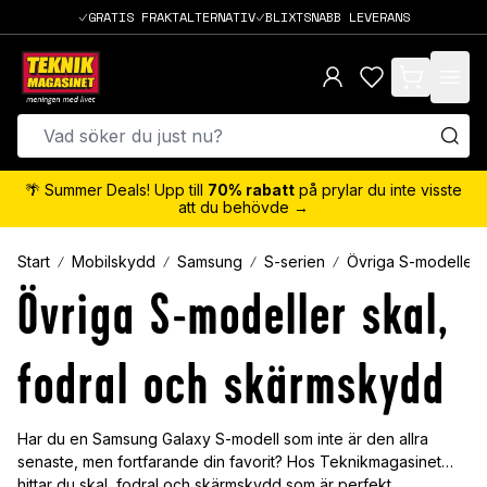
GRATIS FRAKTALTERNATIV
BLIXTSNABB LEVERANS
items in cart,
🌴 Summer Deals! Upp till
70% rabatt
på prylar du inte visste
att du behövde →
Start
Mobilskydd
Samsung
S-serien
Övriga S-modeller
Övriga S-modeller skal,
fodral och skärmskydd
Har du en Samsung Galaxy S-modell som inte är den allra
senaste, men fortfarande din favorit? Hos Teknikmagasinet
hittar du skal, fodral och skärmskydd som är perfekt