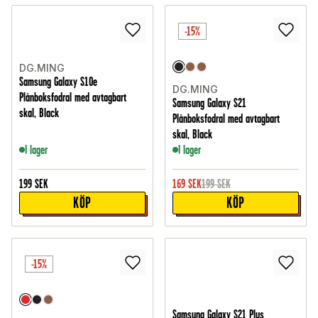
-15%
DG.MING
Samsung Galaxy S10e
DG.MING
Plånboksfodral med avtagbart
Samsung Galaxy S21
skal, Black
Plånboksfodral med avtagbart
skal, Black
I lager
I lager
199
SEK
169
SEK
199
SEK
KÖP
KÖP
-15%
Samsung Galaxy S21 Plus