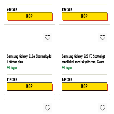
249
SEK
199
SEK
KÖP
KÖP
Samsung Galaxy S10e Skärmskydd
Samsung Galaxy S20 FE Stöttåligt
i härdat glas
mobilskal med skyddsram, Svart
I lager
I lager
119
SEK
149
SEK
KÖP
KÖP