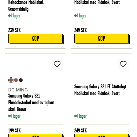
Heltäckande Mobilskal,
Mobilskal med Plånbok, Svart
Genomskinlig
I lager
I lager
239
SEK
249
SEK
KÖP
KÖP
Samsung Galaxy S21 FE Stöttåligt
DG.MING
Mobilskal med Plånbok, Svart
Samsung Galaxy S21
Plånboksfodral med avtagbart
skal, Brown
I lager
I lager
199
SEK
249
SEK