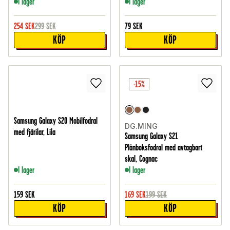
I lager
I lager
254
SEK
299
SEK
79
SEK
KÖP
KÖP
-15%
Samsung Galaxy S20 Mobilfodral
DG.MING
med fjärilar, Lila
Samsung Galaxy S21
Plånboksfodral med avtagbart
skal, Cognac
I lager
I lager
159
SEK
169
SEK
199
SEK
KÖP
KÖP