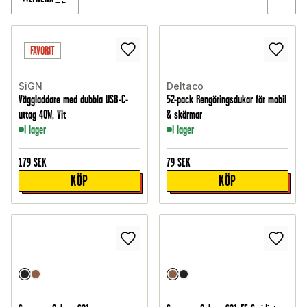
FAVORIT
SiGN
Deltaco
Väggladdare med dubbla USB-C-
52-pack Rengöringsdukar för mobil
uttag 40W, Vit
& skärmar
I lager
I lager
179
SEK
79
SEK
KÖP
KÖP