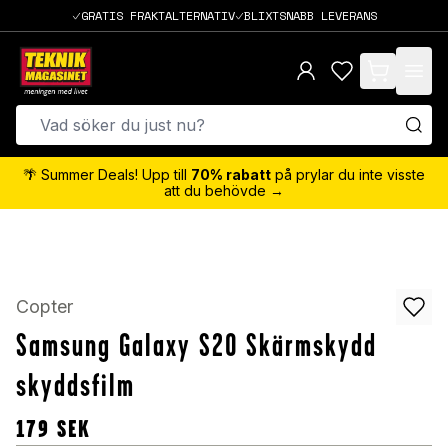
GRATIS FRAKTALTERNATIV
BLIXTSNABB LEVERANS
items in cart,
🌴 Summer Deals! Upp till
70% rabatt
på prylar du inte visste
att du behövde →
Copter
Samsung Galaxy S20 Skärmskydd
skyddsfilm
179
SEK