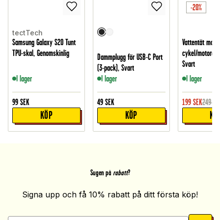
-20%
tectTech
Samsung Galaxy S20 Tunt
Vattentät mobilh
TPU-skal, Genomskinlig
cykel/motorcyk
Dammplugg för USB-C Port
Svart
(3-pack), Svart
I lager
I lager
I lager
99
SEK
49
SEK
199
SEK
249
SE
KÖP
KÖP
KÖ
Sugen på
rabatt
?
Signa upp och få 10% rabatt på ditt första köp!