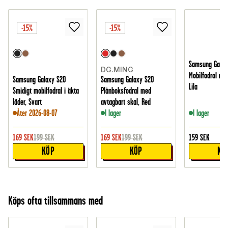
-15%
-15%
Samsung Galax
DG.MING
Mobilfodral med 
Samsung Galaxy S20
Samsung Galaxy S20
Lila
Smidigt mobilfodral i äkta
Plånboksfodral med
läder, Svart
avtagbart skal, Red
Åter 2026-08-07
I lager
I lager
169
SEK
199
SEK
169
SEK
199
SEK
159
SEK
KÖP
KÖP
KÖ
Köps ofta tillsammans med