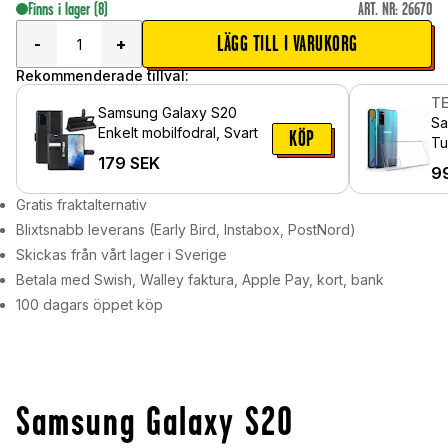
Finns i lager
(8)
ART. NR
:
26670
LÄGG TILL I VARUKORG
-
+
Rekommenderade tillval:
T
Samsung Galaxy S20
Sa
Enkelt mobilfodral, Svart
KÖP
Tu
179
SEK
Ge
9
Gratis fraktalternativ
Blixtsnabb leverans (Early Bird, Instabox, PostNord)
Skickas från vårt lager i Sverige
Betala med Swish, Walley faktura, Apple Pay, kort, bank
100 dagars öppet köp
Samsung Galaxy S20