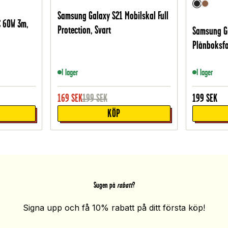
Samsung Galaxy S21 Mobilskal Full
C 60W 3m,
Protection, Svart
Samsung Ga
Plånboksfod
I lager
I lager
169
SEK
199
SEK
199
SEK
KÖP
Sugen på
rabatt
?
Signa upp och få 10% rabatt på ditt första köp!