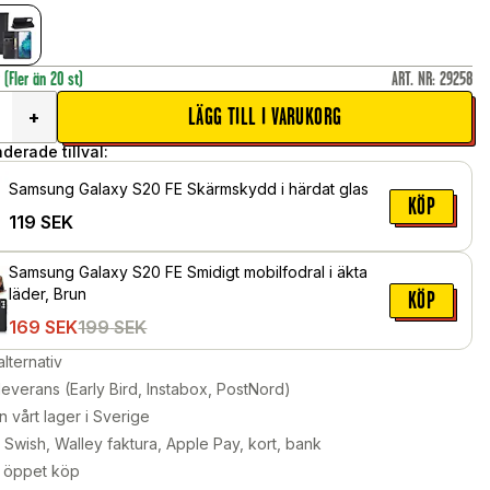
r
(Fler än 20 st)
ART. NR
:
29258
LÄGG TILL I VARUKORG
+
erade tillval:
Samsung Galaxy S20 FE Skärmskydd i härdat glas
KÖP
119
SEK
Samsung Galaxy S20 FE Smidigt mobilfodral i äkta
läder, Brun
KÖP
169
SEK
199
SEK
alternativ
leverans (Early Bird, Instabox, PostNord)
n vårt lager i Sverige
Swish, Walley faktura, Apple Pay, kort, bank
 öppet köp