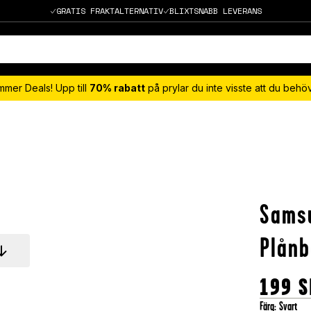
GRATIS FRAKTALTERNATIV
BLIXTSNABB LEVERANS
mmer Deals! Upp till
70% rabatt
på prylar du inte visste att du beh
Sams
Plånb
199
S
Färg
:
Svart