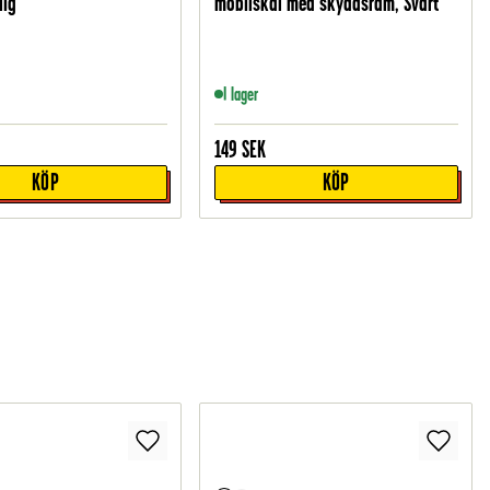
lig
mobilskal med skyddsram, Svart
I lager
149
SEK
KÖP
KÖP