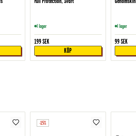
as
Full Protection, Svart
Genomskin
I lager
I lager
199
SEK
99
SEK
KÖP
-15%