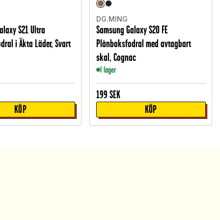
DG.MING
laxy S21 Ultra
Samsung Galaxy S20 FE
ral i Äkta Läder, Svart
Plånboksfodral med avtagbart
skal, Cognac
I lager
199
SEK
KÖP
KÖP