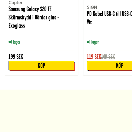
Copter
SiGN
Samsung Galaxy S20 FE
PD Kabel USB-C till USB-
Skärmskydd i Härdat glas -
Vit
Exoglass
I lager
I lager
199
SEK
119
SEK
149
SEK
KÖP
KÖP