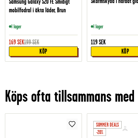
Skärmskydd i härdat gl
Samsung Galaxy S20 FE Smidigt
mobilfodral i äkta läder, Brun
I lager
I lager
169
SEK
199
SEK
119
SEK
KÖP
KÖP
Köps ofta tillsammans med
SUMMER DEALS
-20%