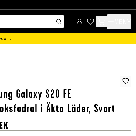
MENY
items in cart, view 
övde →
ung Galaxy S20 FE
oksfodral i Äkta Läder, Svart
EK