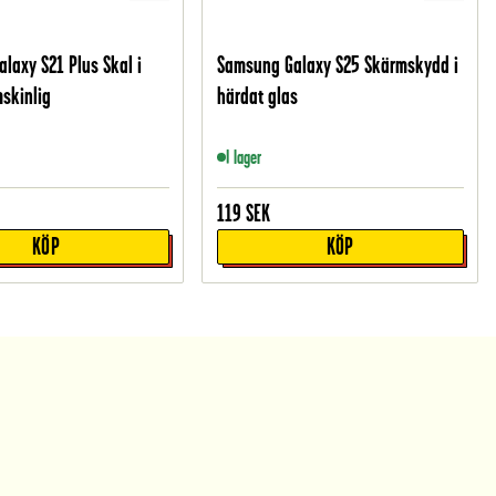
laxy S21 Plus Skal i
Samsung Galaxy S25 Skärmskydd i
skinlig
härdat glas
I lager
119
SEK
KÖP
KÖP