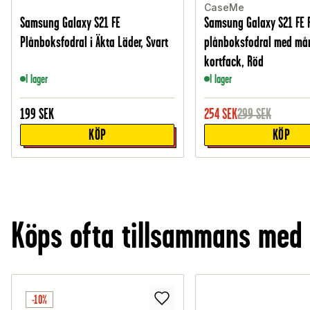
CaseMe
Samsung Galaxy S21 FE
Samsung Galaxy S21 FE 
Plånboksfodral i Äkta Läder, Svart
plånboksfodral med må
kortfack, Röd
I lager
I lager
199
SEK
254
SEK
299
SEK
KÖP
KÖP
Köps ofta tillsammans med
-10%