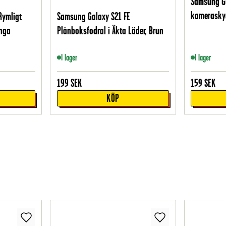
Samsung Ga
kameraskyd
Rymligt
Samsung Galaxy S21 FE
nga
Plånboksfodral i Äkta Läder, Brun
I lager
I lager
199
SEK
159
SEK
KÖP