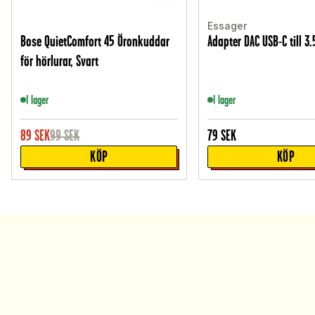
Essager
Bose QuietComfort 45 Öronkuddar
Adapter DAC USB-C till 3
för hörlurar, Svart
I lager
I lager
89
SEK
99
SEK
79
SEK
KÖP
KÖP