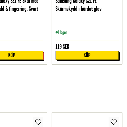
laxy S21 FE Skal med
Samsung Galaxy S21 FE
d & fingerring, Svart
Skärmskydd i härdat glas
I lager
119
SEK
KÖP
KÖP