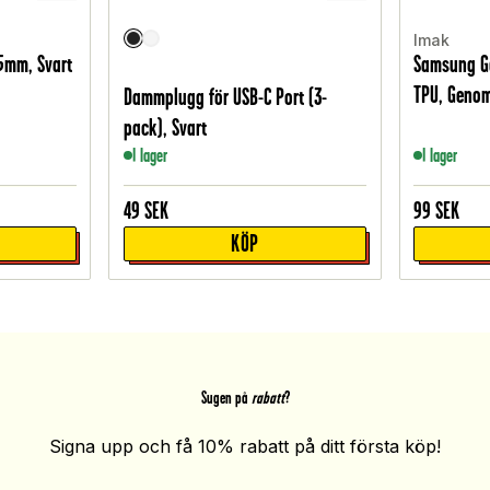
Imak
.5mm, Svart
Samsung Ga
TPU, Genom
Dammplugg för USB-C Port (3-
pack), Svart
I lager
I lager
49
SEK
99
SEK
KÖP
Sugen på
rabatt
?
Signa upp och få 10% rabatt på ditt första köp!