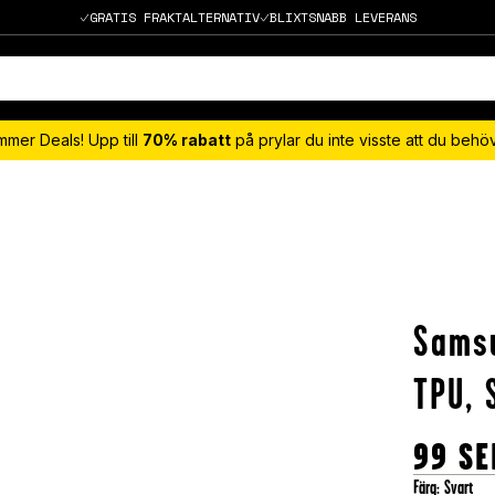
GRATIS FRAKTALTERNATIV
BLIXTSNABB LEVERANS
mmer Deals! Upp till
70% rabatt
på prylar du inte visste att du beh
Samsu
TPU, 
99
SE
Färg
:
Svart