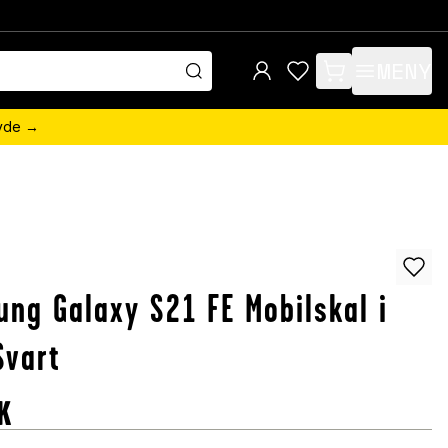
MENY
items in cart, view 
övde →
ng Galaxy S21 FE Mobilskal i
Svart
K