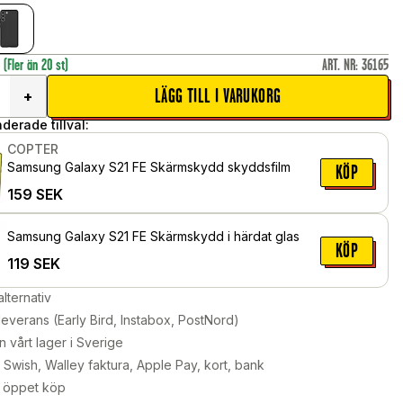
r
(Fler än 20 st)
ART. NR
:
36165
LÄGG TILL I VARUKORG
+
erade tillval:
COPTER
Samsung Galaxy S21 FE Skärmskydd skyddsfilm
KÖP
159
SEK
Samsung Galaxy S21 FE Skärmskydd i härdat glas
KÖP
119
SEK
alternativ
leverans (Early Bird, Instabox, PostNord)
n vårt lager i Sverige
Swish, Walley faktura, Apple Pay, kort, bank
 öppet köp