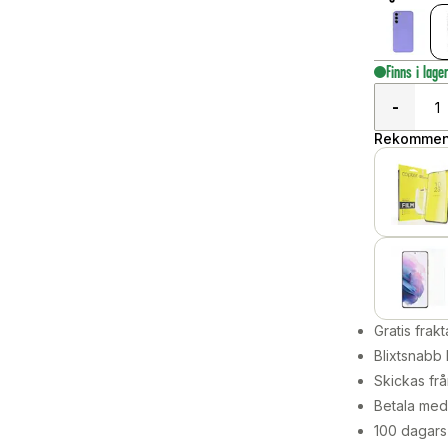
Finns i lage
-
Rekommend
Gratis frakt
Blixtsnabb 
Skickas frå
Betala med 
100 dagars