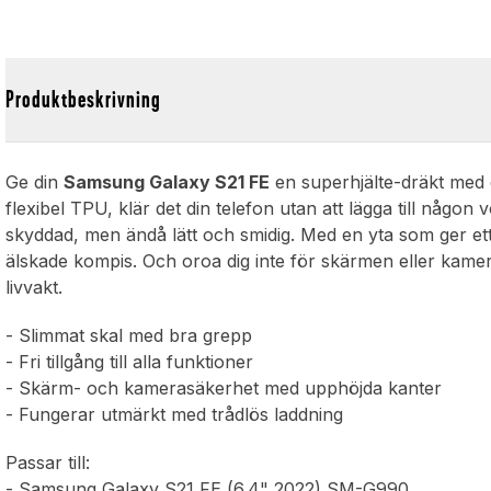
Produktbeskrivning
Ge din
Samsung Galaxy S21 FE
en superhjälte-dräkt med 
flexibel TPU, klär det din telefon utan att lägga till någo
skyddad, men ändå lätt och smidig. Med en yta som ger ett 
älskade kompis. Och oroa dig inte för skärmen eller kame
livvakt.
- Slimmat skal med bra grepp
- Fri tillgång till alla funktioner
- Skärm- och kamerasäkerhet med upphöjda kanter
- Fungerar utmärkt med trådlös laddning
Passar till:
- Samsung Galaxy S21 FE (6.4" 2022) SM-G990