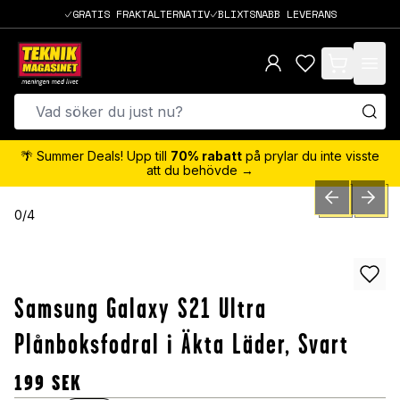
GRATIS FRAKTALTERNATIV
BLIXTSNABB LEVERANS
items in cart,
🌴 Summer Deals! Upp till
70% rabatt
på prylar du inte visste
att du behövde →
PREVIOUS SLID
NEXT S
0
/
4
Samsung Galaxy S21 Ultra
Plånboksfodral i Äkta Läder, Svart
199
SEK