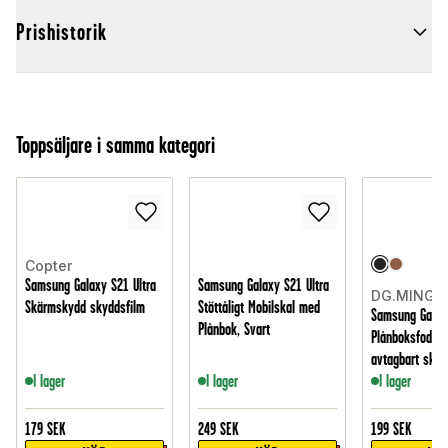
Prishistorik
Toppsäljare i samma kategori
Copter
Samsung Galaxy S21 Ultra
Samsung Galaxy S21 Ultra
DG.MING
Skärmskydd skyddsfilm
Stöttåligt Mobilskal med
Samsung Galaxy
Plånbok, Svart
Plånboksfodral
avtagbart skal,
I lager
I lager
I lager
179
SEK
249
SEK
199
SEK