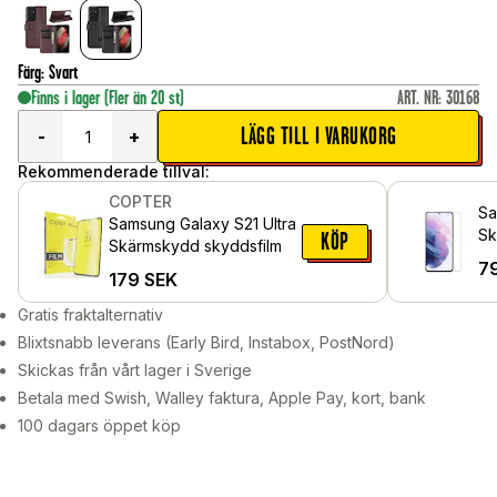
Färg
:
Svart
Finns i lager
(Fler än 20 st)
ART. NR
:
30168
LÄGG TILL I VARUKORG
-
+
Rekommenderade tillval:
COPTER
Sa
Samsung Galaxy S21 Ultra
Sk
KÖP
Skärmskydd skyddsfilm
Sk
7
179
SEK
Gratis fraktalternativ
Blixtsnabb leverans (Early Bird, Instabox, PostNord)
Skickas från vårt lager i Sverige
Betala med Swish, Walley faktura, Apple Pay, kort, bank
100 dagars öppet köp