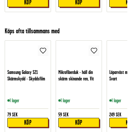
KÖP
KÖP
KÖ
Köps ofta tillsammans med
Samsung Galaxy S21
Mikrofiberduk - håll din
Löparväst med 
Skärmskydd - Skyddsfilm
skärm skinande ren, Vit
Svart
I lager
I lager
I lager
79
SEK
59
SEK
249
SEK
KÖP
KÖP
KÖ