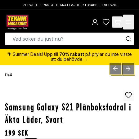
GRATIS FRAKTALTERNATIV
BLIXTSNABB LEVERANS
items in cart,
🌴 Summer Deals! Upp till
70% rabatt
på prylar du inte visste
att du behövde →
PREVIOUS SLID
NEXT S
0
/
4
Samsung Galaxy S21 Plånboksfodral i
Äkta Läder, Svart
199
SEK