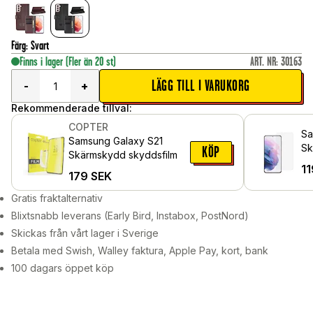
Färg
:
Svart
Finns i lager
(Fler än 20 st)
ART. NR
:
30163
LÄGG TILL I VARUKORG
-
+
Rekommenderade tillval:
COPTER
Sa
Samsung Galaxy S21
Sk
KÖP
Skärmskydd skyddsfilm
gl
11
179
SEK
Gratis fraktalternativ
Blixtsnabb leverans (Early Bird, Instabox, PostNord)
Skickas från vårt lager i Sverige
Betala med Swish, Walley faktura, Apple Pay, kort, bank
100 dagars öppet köp