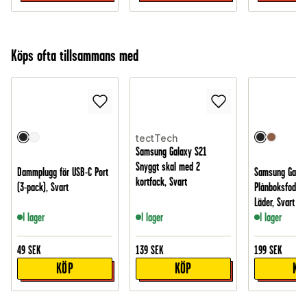
Köps ofta tillsammans med
tectTech
Samsung Galaxy S21
Snyggt skal med 2
Dammplugg för USB-C Port
Samsung Galax
kortfack, Svart
(3-pack), Svart
Plånboksfodral 
Läder, Svart
I lager
I lager
I lager
49
SEK
139
SEK
199
SEK
KÖP
KÖP
KÖ