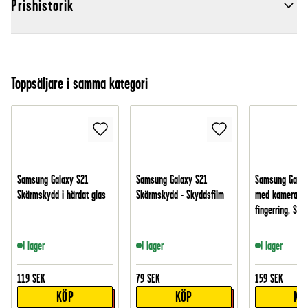
Prishistorik
Toppsäljare i samma kategori
Samsung Galaxy S21
Samsung Galaxy S21
Samsung Galax
Skärmskydd i härdat glas
Skärmskydd - Skyddsfilm
med kamerask
fingerring, Svar
I lager
I lager
I lager
119
SEK
79
SEK
159
SEK
KÖP
KÖP
KÖ