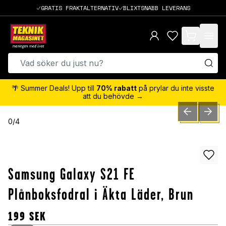
GRATIS FRAKTALTERNATIV
BLIXTSNABB LEVERANS
items in cart,
🌴 Summer Deals! Upp till
70% rabatt
på prylar du inte visste
att du behövde →
PREVIOUS SLID
NEXT S
0
/
4
Samsung Galaxy S21 FE
Plånboksfodral i Äkta Läder, Brun
199
SEK