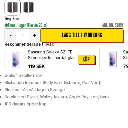
Färg
:
Brun
Finns i lager
(Fler än 20 st)
ART. NR
:
31897
LÄGG TILL I VARUKORG
-
+
Rekommenderade tillval:
Samsung Galaxy S21 FE
Sa
Skärmskydd i härdat glas
Sk
KÖP
Sk
119
SEK
7
Gratis fraktalternativ
Blixtsnabb leverans (Early Bird, Instabox, PostNord)
Skickas från vårt lager i Sverige
Betala med Swish, Walley faktura, Apple Pay, kort, bank
100 dagars öppet köp