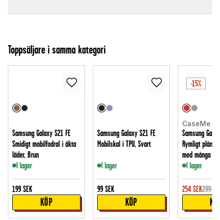
Toppsäljare i samma kategori
-15%
CaseMe
Samsung Galaxy S21 FE
Samsung Galaxy S21 FE
Samsung Galax
Smidigt mobilfodral i äkta
Mobilskal i TPU, Svart
Rymligt plånbo
läder, Brun
med många kor
I lager
I lager
I lager
199
SEK
99
SEK
254
SEK
299
SE
KÖP
KÖP
KÖ