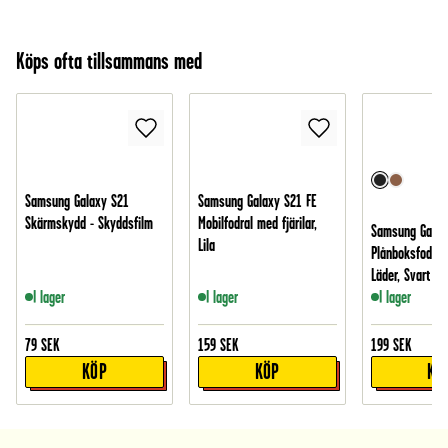
Köps ofta tillsammans med
Samsung Galaxy S21
Samsung Galaxy S21 FE
Skärmskydd - Skyddsfilm
Mobilfodral med fjärilar,
Samsung Galax
Lila
Plånboksfodral 
Läder, Svart
I lager
I lager
I lager
79
SEK
159
SEK
199
SEK
KÖP
KÖP
KÖ