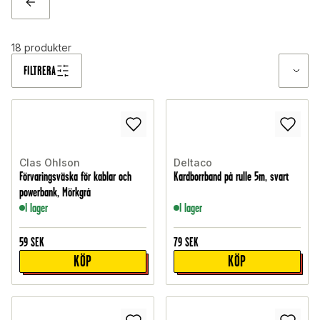
TILLBAKA
18
produkter
FILTRERA
Clas Ohlson
Deltaco
Förvaringsväska för kablar och
Kardborrband på rulle 5m, svart
powerbank, Mörkgrå
I lager
I lager
59
SEK
79
SEK
KÖP
KÖP