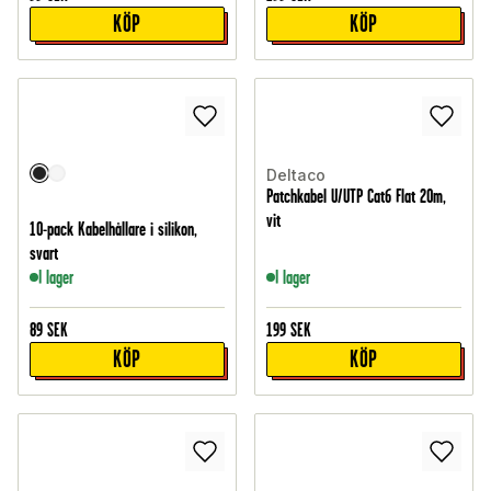
KÖP
KÖP
Deltaco
Patchkabel U/UTP Cat6 Flat 20m,
vit
10-pack Kabelhållare i silikon,
svart
I lager
I lager
89
SEK
199
SEK
KÖP
KÖP