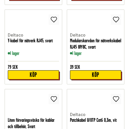
Deltaco
Deltaco
Y-kabel för nätverk RJ45, svart
Modularskarvdon för nätverkskabel
RJ45 8P/8C, svart
I lager
I lager
79
SEK
39
SEK
KÖP
KÖP
Deltaco
Liten förvaringsväska för kablar
Patchkabel U/UTP Cat6 0,3m, vit
och tillbehör, Svart