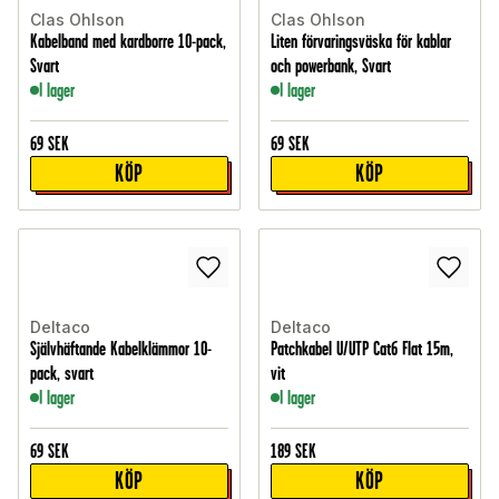
Clas Ohlson
Clas Ohlson
Kabelband med kardborre 10-pack,
Liten förvaringsväska för kablar
Svart
och powerbank, Svart
I lager
I lager
69
SEK
69
SEK
KÖP
KÖP
Deltaco
Deltaco
Självhäftande Kabelklämmor 10-
Patchkabel U/UTP Cat6 Flat 15m,
pack, svart
vit
I lager
I lager
69
SEK
189
SEK
KÖP
KÖP