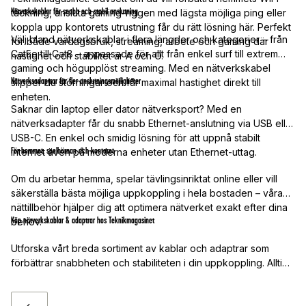
Nätverkskablar för snabb och stabil anslutning
täckning, ansluta gaming-riggen med lägsta möjliga ping eller
koppla upp kontorets utrustning får du rätt lösning här. Perfekt
Välj bland nätverkskablar i flera längder och kategorier – från
för både vardagsbruk, streaming, arbete och gaming där
Cat5e till Cat8 – anpassade för allt från enkel surf till extrem
hastighet och stabilitet är A och O.
gaming och högupplöst streaming. Med en nätverkskabel
Nätverksadaptrar för fler anslutningsmöjligheter
slipper du störningar och får maximal hastighet direkt till
enheten.
Saknar din laptop eller dator nätverksport? Med en
nätverksadapter får du snabb Ethernet-anslutning via USB eller
USB-C. En enkel och smidig lösning för att uppnå stabilt
För hemmet, spelhörnan och kontoret
internet även på moderna enheter utan Ethernet-uttag.
Om du arbetar hemma, spelar tävlingsinriktat online eller vill
säkerställa bästa möjliga uppkoppling i hela bostaden – våra
nättillbehör hjälper dig att optimera nätverket exakt efter dina
Köp nätverkskablar & adaptrar hos Teknikmagasinet
behov.
Utforska vårt breda sortiment av kablar och adaptrar som
förbättrar snabbheten och stabiliteten i din uppkoppling. Alltid
bra priser, snabb leverans och produkter som håller dig
uppkopplad – varje dag!