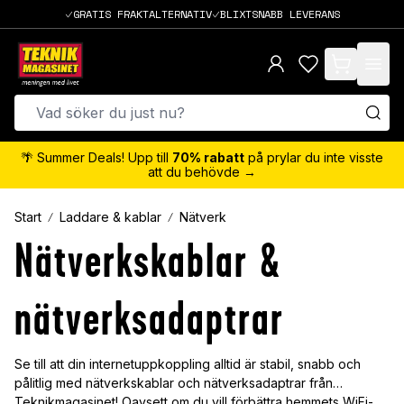
GRATIS FRAKTALTERNATIV
BLIXTSNABB LEVERANS
items in cart,
🌴 Summer Deals! Upp till
70% rabatt
på prylar du inte visste
att du behövde →
Start
Laddare & kablar
Nätverk
Nätverkskablar &
nätverksadaptrar
Se till att din internetuppkoppling alltid är stabil, snabb och
pålitlig med nätverkskablar och nätverksadaptrar från
Teknikmagasinet! Oavsett om du vill förbättra hemmets WiFi-