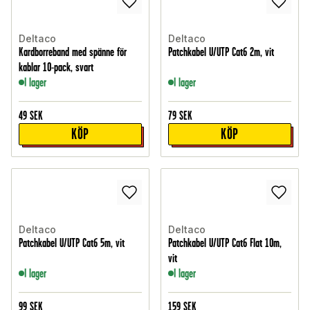
Deltaco
Deltaco
Kardborreband med spänne för
Patchkabel U/UTP Cat6 2m, vit
kablar 10-pack, svart
I lager
I lager
49
SEK
79
SEK
KÖP
KÖP
Deltaco
Deltaco
Patchkabel U/UTP Cat6 5m, vit
Patchkabel U/UTP Cat6 Flat 10m,
vit
I lager
I lager
99
SEK
159
SEK