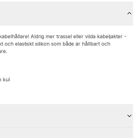
kabelhållare! Aldrig mer trassel eller vilda kabeljakter -
jukt och elastiskt silikon som både är hållbart och
are.
r
ch kul