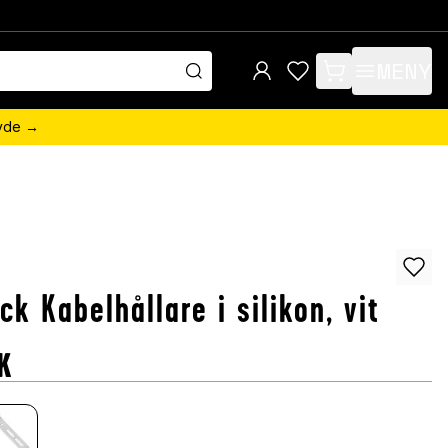
MENY
items in cart, view 
övde →
ck Kabelhållare i silikon, vit
K