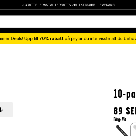
GRATIS FRAKTALTERNATIV
BLIXTSNABB LEVERANS
mmer Deals! Upp till
70% rabatt
på prylar du inte visste att du beh
10-pa
89
SE
Färg
:
Vit