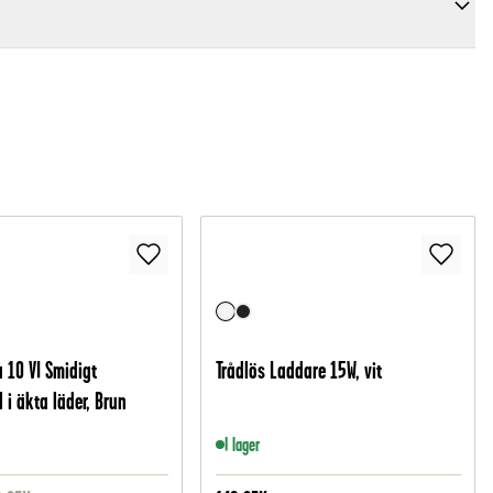
 10 VI Smidigt
Trådlös Laddare 15W, vit
 i äkta läder, Brun
I lager