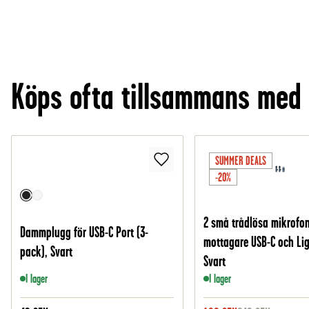
Köps ofta tillsammans med
SUMMER DEALS
-20%
2 små trådlösa mikrofo
Dammplugg för USB-C Port (3-
mottagare USB-C och Lig
pack), Svart
Svart
I lager
I lager