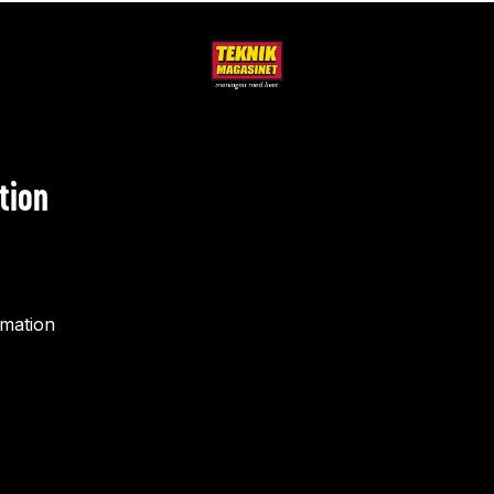
tion
rmation