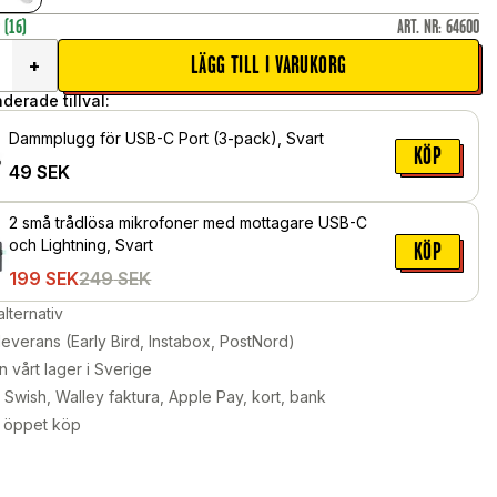
r
(16)
ART. NR
:
64600
LÄGG TILL I VARUKORG
+
erade tillval:
Dammplugg för USB-C Port (3-pack), Svart
KÖP
49
SEK
2 små trådlösa mikrofoner med mottagare USB-C
och Lightning, Svart
KÖP
199
SEK
249
SEK
alternativ
leverans (Early Bird, Instabox, PostNord)
n vårt lager i Sverige
Swish, Walley faktura, Apple Pay, kort, bank
 öppet köp