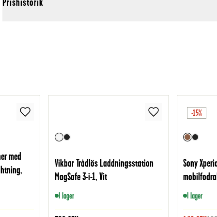
Prishistorik
-15%
ner med
Vikbar Trådlös Laddningsstation
Sony Xperia
htning,
MagSafe 3-i-1, Vit
mobilfodral
I lager
I lager