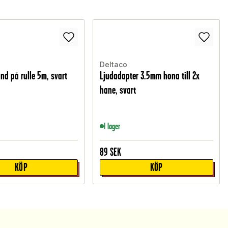
Deltaco
nd på rulle 5m, svart
Ljudadapter 3.5mm hona till 2x
hane, svart
I lager
89
SEK
KÖP
KÖP