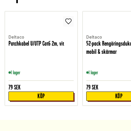
Deltaco
Deltaco
Patchkabel U/UTP Cat6 2m, vit
52-pack Rengöringsduka
mobil & skärmar
I lager
I lager
79
SEK
79
SEK
KÖP
KÖP