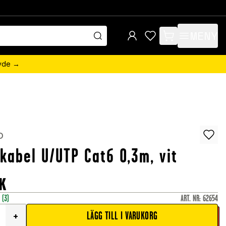
MENY
items in cart, view 
övde →
o
kabel U/UTP Cat6 0,3m, vit
K
r
(3)
ART. NR
:
62654
LÄGG TILL I VARUKORG
+