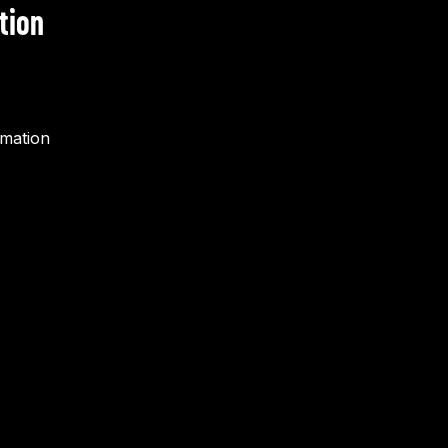
tion
rmation