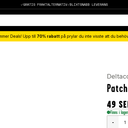
GRATIS FRAKTALTERNATIV
BLIXTSNABB LEVERANS
mmer Deals! Upp till
70% rabatt
på prylar du inte visste att du beh
Deltac
Patch
49
SE
Finns i lage
-