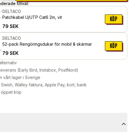
erade tillval:
DELTACO
Patchkabel U/UTP Cat6 2m, vit
KÖP
79
SEK
DELTACO
52-pack Rengöringsdukar för mobil & skärmar
KÖP
79
SEK
alternativ
leverans (Early Bird, Instabox, PostNord)
n vårt lager i Sverige
Swish, Walley faktura, Apple Pay, kort, bank
 öppet köp