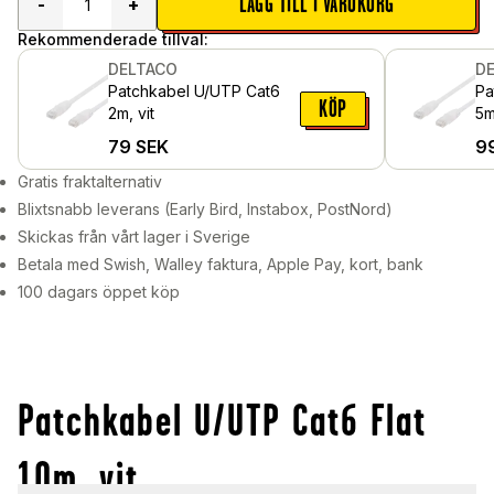
LÄGG TILL I VARUKORG
-
+
Rekommenderade tillval:
DELTACO
D
Patchkabel U/UTP Cat6
Pa
KÖP
2m, vit
5m
79
SEK
9
Gratis fraktalternativ
Blixtsnabb leverans (Early Bird, Instabox, PostNord)
Skickas från vårt lager i Sverige
Betala med Swish, Walley faktura, Apple Pay, kort, bank
100 dagars öppet köp
Patchkabel U/UTP Cat6 Flat
10m, vit