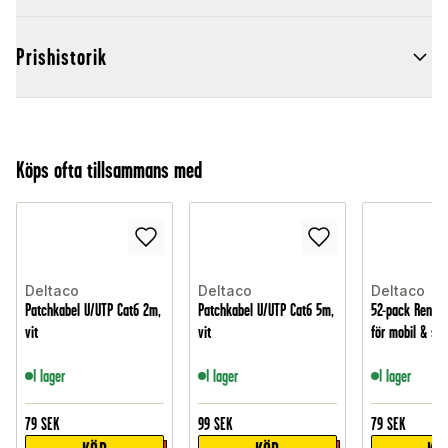
Prishistorik
Köps ofta tillsammans med
Deltaco
Deltaco
Deltaco
Patchkabel U/UTP Cat6 2m,
Patchkabel U/UTP Cat6 5m,
52-pack Rengör
vit
vit
för mobil & sk
I lager
I lager
I lager
79
SEK
99
SEK
79
SEK