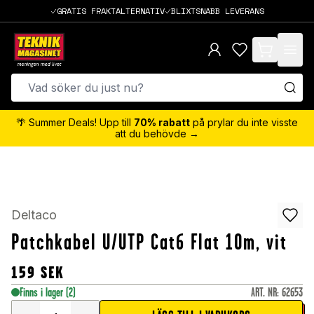
GRATIS FRAKTALTERNATIV
BLIXTSNABB LEVERANS
items in cart,
🌴 Summer Deals! Upp till
70% rabatt
på prylar du inte visste
att du behövde →
Deltaco
Patchkabel U/UTP Cat6 Flat 10m, vit
159
SEK
Finns i lager
(2)
ART. NR
:
62653