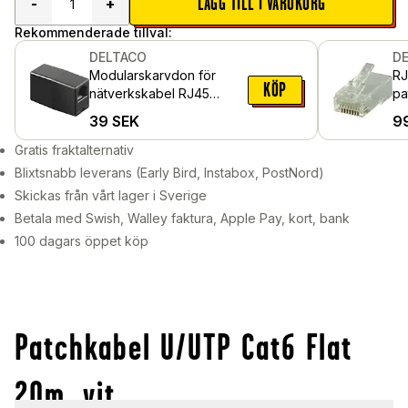
LÄGG TILL I VARUKORG
-
+
Rekommenderade tillval:
DELTACO
D
Modularskarvdon för
RJ
KÖP
nätverkskabel RJ45
pa
8P/8C, svart
pa
39
SEK
9
Gratis fraktalternativ
Blixtsnabb leverans (Early Bird, Instabox, PostNord)
Skickas från vårt lager i Sverige
Betala med Swish, Walley faktura, Apple Pay, kort, bank
100 dagars öppet köp
Patchkabel U/UTP Cat6 Flat
20m, vit