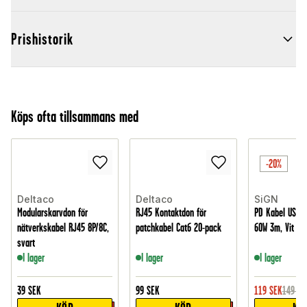
Prishistorik
Köps ofta tillsammans med
-20%
Deltaco
Deltaco
SiGN
Modularskarvdon för
RJ45 Kontaktdon för
PD Kabel USB-C 
nätverkskabel RJ45 8P/8C,
patchkabel Cat6 20-pack
60W 3m, Vit
svart
I lager
I lager
I lager
39
SEK
99
SEK
119
SEK
149
SE