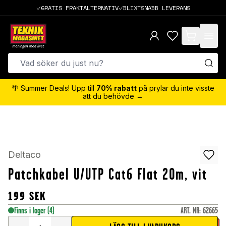
GRATIS FRAKTALTERNATIV
BLIXTSNABB LEVERANS
items in cart,
🌴 Summer Deals! Upp till
70% rabatt
på prylar du inte visste
att du behövde →
Deltaco
Patchkabel U/UTP Cat6 Flat 20m, vit
199
SEK
Finns i lager
(4)
ART. NR
:
62665