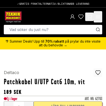
GRATIS FRAKTALTERNATIV
BLIXTSNABB LEVERANS
items in cart,
🌴 Summer Deals! Upp till
70% rabatt
på prylar du inte visste
att du behövde →
Deltaco
Patchkabel U/UTP Cat6 10m, vit
189
SEK
Ej i lager
ART. NR
:
62703