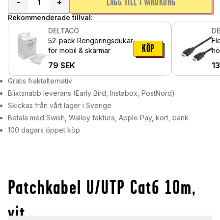
LÄGG TILL I VARUKORG
-
+
Rekommenderade tillval:
DELTACO
D
52-pack Rengöringsdukar
Flexi
KÖP
för mobil & skärmar
hö
60
79
SEK
1
Gratis fraktalternativ
Blixtsnabb leverans (Early Bird, Instabox, PostNord)
Skickas från vårt lager i Sverige
Betala med Swish, Walley faktura, Apple Pay, kort, bank
100 dagars öppet köp
Patchkabel U/UTP Cat6 10m,
vit