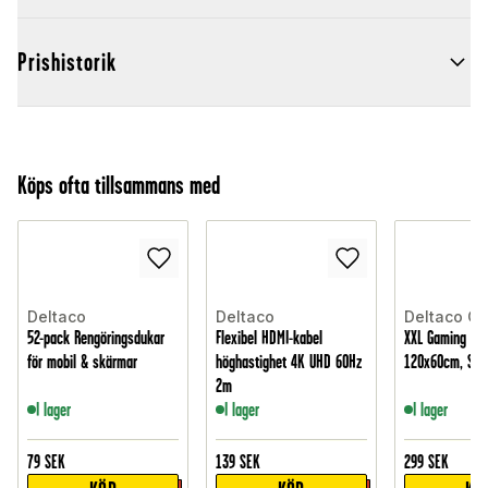
Prishistorik
Köps ofta tillsammans med
Deltaco
Deltaco
Deltaco G
52-pack Rengöringsdukar
Flexibel HDMI-kabel
XXL Gaming Mu
för mobil & skärmar
höghastighet 4K UHD 60Hz
120x60cm, Sva
2m
I lager
I lager
I lager
79
SEK
139
SEK
299
SEK