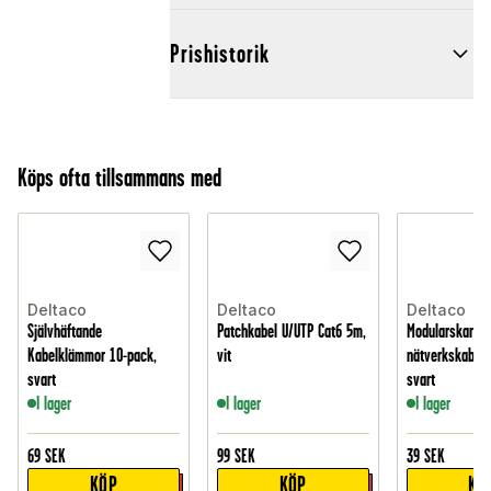
Prishistorik
Köps ofta tillsammans med
Deltaco
Deltaco
Deltaco
Självhäftande
Patchkabel U/UTP Cat6 5m,
Modularskarvdo
Kabelklämmor 10-pack,
vit
nätverkskabel 
svart
svart
I lager
I lager
I lager
69
SEK
99
SEK
39
SEK
KÖP
KÖP
KÖ