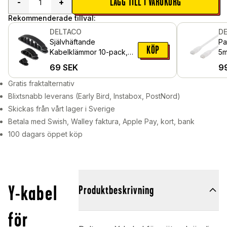
LÄGG TILL I VARUKORG
-
+
Rekommenderade tillval:
DELTACO
D
Självhäftande
Pa
KÖP
Kabelklämmor 10-pack,
5m
svart
69
SEK
9
Gratis fraktalternativ
Blixtsnabb leverans (Early Bird, Instabox, PostNord)
Skickas från vårt lager i Sverige
Betala med Swish, Walley faktura, Apple Pay, kort, bank
100 dagars öppet köp
Y-kabel
Produktbeskrivning
för