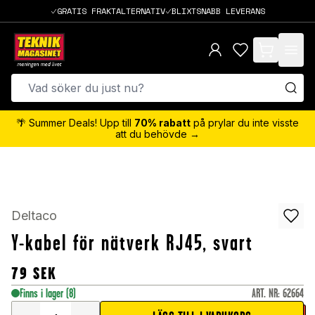
GRATIS FRAKTALTERNATIV
BLIXTSNABB LEVERANS
items in cart,
🌴 Summer Deals! Upp till
70% rabatt
på prylar du inte visste
att du behövde →
Deltaco
Y-kabel för nätverk RJ45, svart
79
SEK
Finns i lager
(8)
ART. NR
:
62664