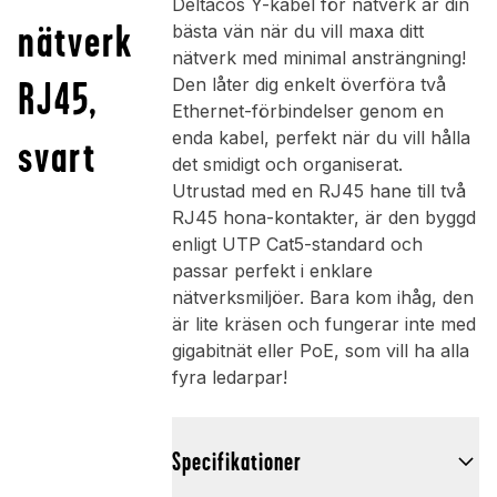
Deltacos Y-kabel för nätverk är din
nätverk
bästa vän när du vill maxa ditt
nätverk med minimal ansträngning!
RJ45,
Den låter dig enkelt överföra två
Ethernet-förbindelser genom en
enda kabel, perfekt när du vill hålla
svart
det smidigt och organiserat.
Utrustad med en RJ45 hane till två
RJ45 hona-kontakter, är den byggd
enligt UTP Cat5-standard och
passar perfekt i enklare
nätverksmiljöer. Bara kom ihåg, den
är lite kräsen och fungerar inte med
gigabitnät eller PoE, som vill ha alla
fyra ledarpar!
Specifikationer