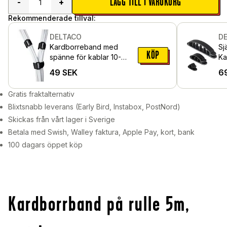
LÄGG TILL I VARUKORG
-
+
Rekommenderade tillval:
DELTACO
D
Kardborreband med
Sj
KÖP
spänne för kablar 10-
Ka
pack, svart
sv
49
SEK
6
Gratis fraktalternativ
Blixtsnabb leverans (Early Bird, Instabox, PostNord)
Skickas från vårt lager i Sverige
Betala med Swish, Walley faktura, Apple Pay, kort, bank
100 dagars öppet köp
Kardborrband på rulle 5m,