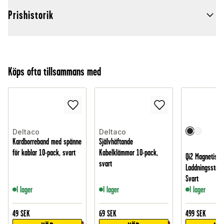
Prishistorik
Köps ofta tillsammans med
Deltaco
Deltaco
Kardborreband med spänne
Självhäftande
för kablar 10-pack, svart
Kabelklämmor 10-pack,
Qi2 Magnetisk 
svart
Laddningsstatio
Svart
I lager
I lager
I lager
49
SEK
69
SEK
499
SEK