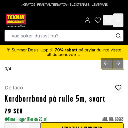
GRATIS FRAKTALTERNATIV
BLIXTSNABB LEVERANS
items in cart,
🌴 Summer Deals! Upp till
70% rabatt
på prylar du inte visste
att du behövde →
PREVIOUS SLID
NEXT S
0
/
4
Deltaco
Kardborrband på rulle 5m, svart
79
SEK
Finns i lager
(Fler än 20 st)
ART. NR
:
62663