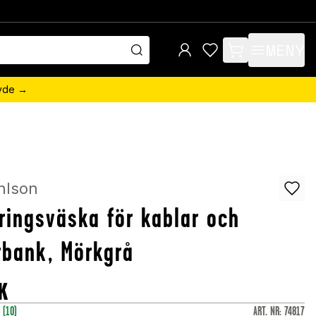
MENY
items in cart, view 
övde →
hlson
ringsväska för kablar och
bank, Mörkgrå
K
r
(10)
ART. NR
:
74817