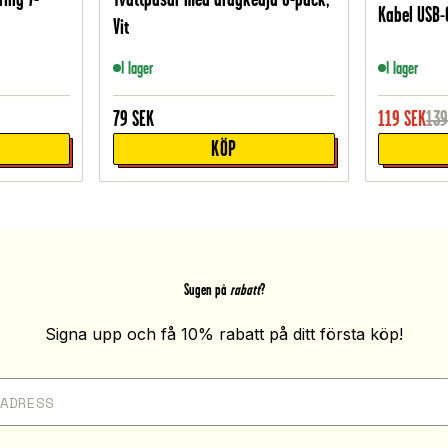
Kabel USB-C
Vit
I lager
I lager
79
SEK
119
SEK
13
KÖP
Sugen på
rabatt
?
Signa upp och få 10% rabatt på ditt första köp!