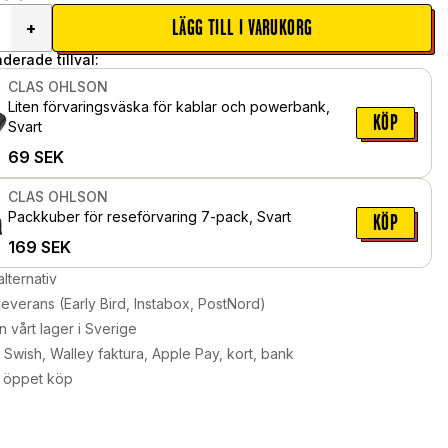
LÄGG TILL I VARUKORG
+
erade tillval:
CLAS OHLSON
Liten förvaringsväska för kablar och powerbank,
KÖP
Svart
69
SEK
CLAS OHLSON
Packkuber för reseförvaring 7-pack, Svart
KÖP
169
SEK
alternativ
leverans (Early Bird, Instabox, PostNord)
n vårt lager i Sverige
Swish, Walley faktura, Apple Pay, kort, bank
 öppet köp