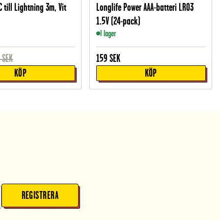
 till Lightning 3m, Vit
Longlife Power AAA-batteri LR03
1.5V (24-pack)
I lager
9
SEK
159
SEK
KÖP
KÖP
REGISTRERA