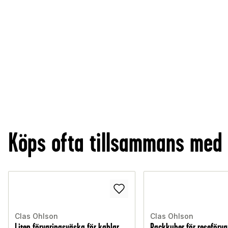
Köps ofta tillsammans med
Clas Ohlson
Clas Ohlson
Liten förvaringsväska för kablar
Packkuber för reseförva