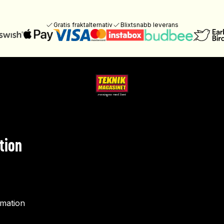
Gratis fraktalternativ
Blixtsnabb leverans
tion
rmation