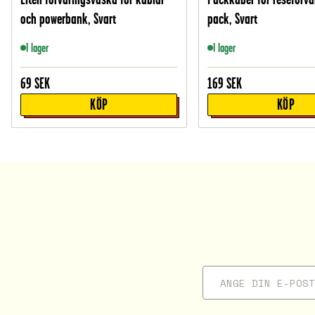
och powerbank, Svart
pack, Svart
I lager
I lager
69
SEK
169
SEK
KÖP
KÖP