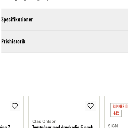
Specifikationer
Prishistorik
SUMMER D
-14%
Clas Ohlson
SiGN
ring 7-
Tvättpåsar med dragkedja 6-pack,