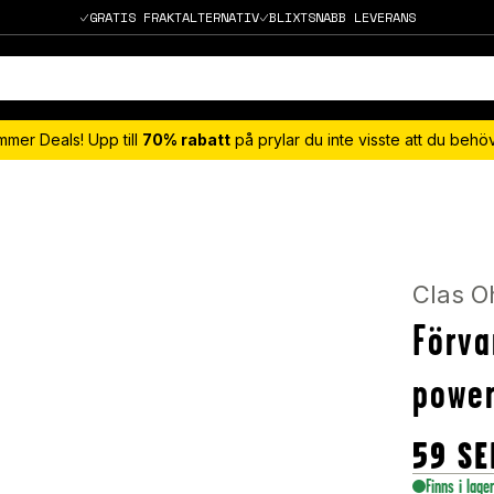
GRATIS FRAKTALTERNATIV
BLIXTSNABB LEVERANS
mmer Deals! Upp till
70% rabatt
på prylar du inte visste att du beh
Clas O
Förva
power
59
SE
Finns i lage