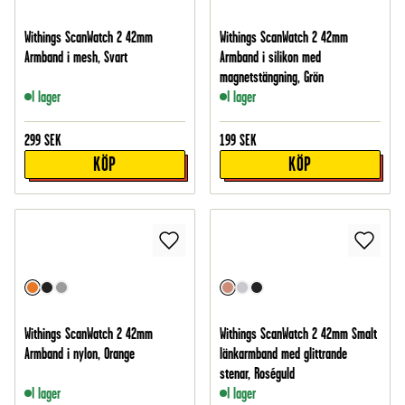
Withings ScanWatch 2 42mm
Withings ScanWatch 2 42mm
Armband i mesh, Svart
Armband i silikon med
magnetstängning, Grön
I lager
I lager
299
SEK
199
SEK
KÖP
KÖP
Withings ScanWatch 2 42mm
Withings ScanWatch 2 42mm Smalt
Armband i nylon, Orange
länkarmband med glittrande
stenar, Roséguld
I lager
I lager