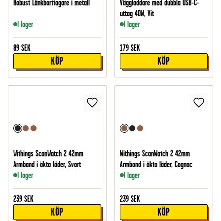
Robust Länkborttagare i metall
Väggladdare med dubbla USB-C-
uttag 40W, Vit
I lager
I lager
89
SEK
179
SEK
KÖP
KÖP
Withings ScanWatch 2 42mm
Withings ScanWatch 2 42mm
Armband i äkta läder, Svart
Armband i äkta läder, Cognac
I lager
I lager
239
SEK
239
SEK
KÖP
KÖP