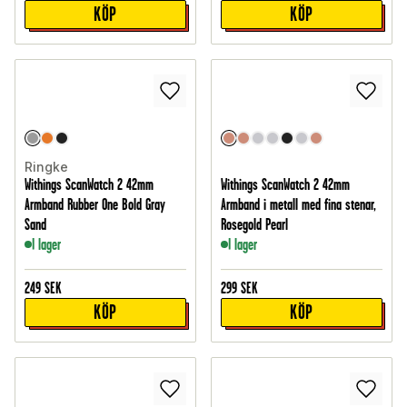
KÖP
KÖP
Ringke
Withings ScanWatch 2 42mm
Withings ScanWatch 2 42mm
Armband Rubber One Bold Gray
Armband i metall med fina stenar,
Sand
Rosegold Pearl
I lager
I lager
249
SEK
299
SEK
KÖP
KÖP