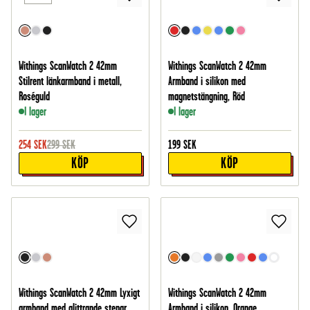
Withings ScanWatch 2 42mm
Withings ScanWatch 2 42mm
Stilrent länkarmband i metall,
Armband i silikon med
Roséguld
magnetstängning, Röd
I lager
I lager
254
SEK
299
SEK
199
SEK
KÖP
KÖP
Withings ScanWatch 2 42mm Lyxigt
Withings ScanWatch 2 42mm
armband med glittrande stenar,
Armband i silikon, Orange