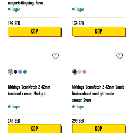
magnetstängning, Rosa
I lager
I lager
199
SEK
139
SEK
KÖP
KÖP
Withings ScanWatch 2 42mm
Withings ScanWatch 2 42mm Smalt
Armband i resår, Mörkgrå
länkarmband med glittrande
stenar, Svart
I lager
I lager
149
SEK
299
SEK
KÖP
KÖP