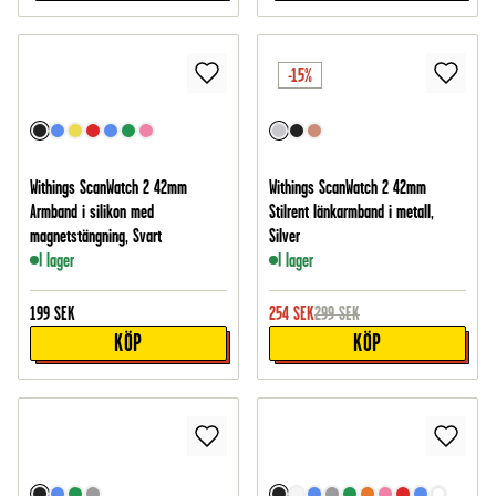
-15%
Withings ScanWatch 2 42mm
Withings ScanWatch 2 42mm
Armband i silikon med
Stilrent länkarmband i metall,
magnetstängning, Svart
Silver
I lager
I lager
199
SEK
254
SEK
299
SEK
KÖP
KÖP