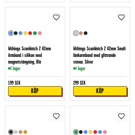
Withings ScanWatch 2 42mm
Withings ScanWatch 2 42mm Smalt
Armband i silikon med
länkarmband med glittrande
magnetstängning, Blå
stenar, Silver
I lager
I lager
199
SEK
299
SEK
KÖP
KÖP