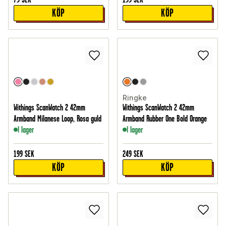
KÖP
KÖP
Ringke
Withings ScanWatch 2 42mm
Withings ScanWatch 2 42mm
Armband Milanese Loop, Rosa guld
Armband Rubber One Bold Orange
I lager
I lager
199
SEK
249
SEK
KÖP
KÖP