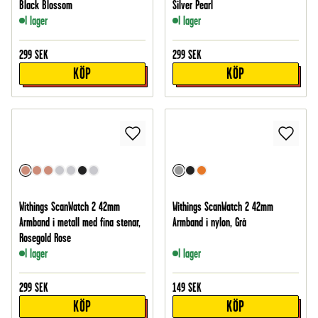
Black Blossom
Silver Pearl
I lager
I lager
299
SEK
299
SEK
KÖP
KÖP
Withings ScanWatch 2 42mm
Withings ScanWatch 2 42mm
Armband i metall med fina stenar,
Armband i nylon, Grå
Rosegold Rose
I lager
I lager
299
SEK
149
SEK
KÖP
KÖP