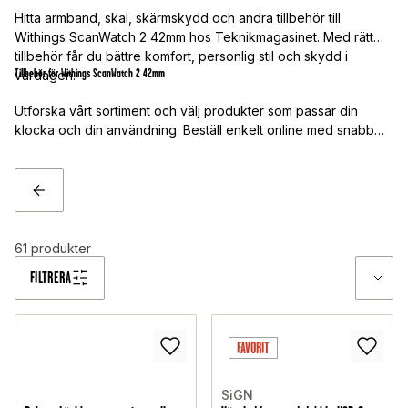
Hitta armband, skal, skärmskydd och andra tillbehör till
Withings ScanWatch 2 42mm hos Teknikmagasinet. Med rätt
tillbehör får du bättre komfort, personlig stil och skydd i
Tillbehör för Withings ScanWatch 2 42mm
vardagen.
Utforska vårt sortiment och välj produkter som passar din
klocka och din användning. Beställ enkelt online med snabb
leverans.
TILLBAKA
61
produkter
FILTRERA
FAVORIT
SiGN