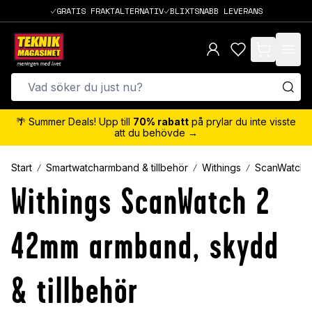
GRATIS FRAKTALTERNATIV
BLIXTSNABB LEVERANS
items in cart,
🌴 Summer Deals! Upp till
70% rabatt
på prylar du inte visste
att du behövde →
Start
Smartwatcharmband & tillbehör
Withings
ScanWatch 
Withings ScanWatch 2
42mm armband, skydd
& tillbehör