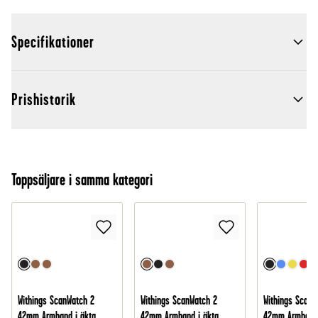
Specifikationer
Prishistorik
Toppsäljare i samma kategori
Withings ScanWatch 2
Withings ScanWatch 2
Withings ScanW
42mm Armband i äkta
42mm Armband i äkta
42mm Armband i