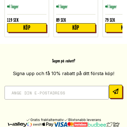
I lager
I lager
I lager
119
SEK
89
SEK
79
SEK
KÖP
KÖP
KÖ
Sugen på
rabatt
?
Signa upp och få 10% rabatt på ditt första köp!
Gratis fraktalternativ
Blixtsnabb leverans