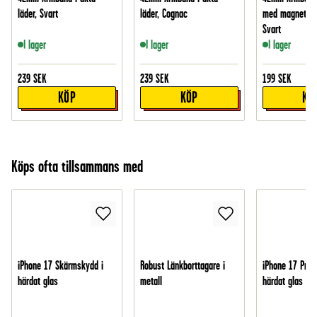
läder, Svart
läder, Cognac
med magnetstä
Svart
I lager
I lager
I lager
239
SEK
239
SEK
199
SEK
KÖP
KÖP
KÖ
Köps ofta tillsammans med
iPhone 17 Skärmskydd i
Robust Länkborttagare i
iPhone 17 Pro 
härdat glas
metall
härdat glas