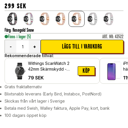
299
SEK
Färg
:
Rosegold Snow
Finns i lager
(5)
ART. NR
:
43522
LÄGG TILL I VARUKORG
-
+
Rekommenderade tillval:
Withings ScanWatch 2
iP
42mm Skärmskydd -
hä
KÖP
Skyddsfilm
79
SEK
11
Gratis fraktalternativ
Blixtsnabb leverans (Early Bird, Instabox, PostNord)
Skickas från vårt lager i Sverige
Betala med Swish, Walley faktura, Apple Pay, kort, bank
100 dagars öppet köp