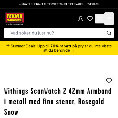
GRATIS FRAKTALTERNATIV
BLIXTSNABB LEVERANS
items in cart,
🌴 Summer Deals! Upp till
70% rabatt
på prylar du inte visste
att du behövde →
Withings ScanWatch 2 42mm Armband
i metall med fina stenar, Rosegold
Snow