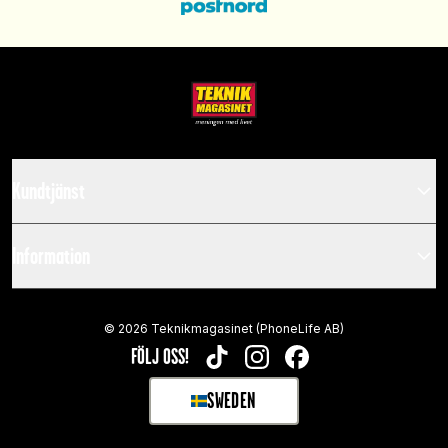
Kundtjänst
Information
©
2026
Teknikmagasinet (PhoneLife AB)
FÖLJ OSS!
TIKTOK
INSTAGRAM
FACEBOOK
SWEDEN
SELECT MARKET