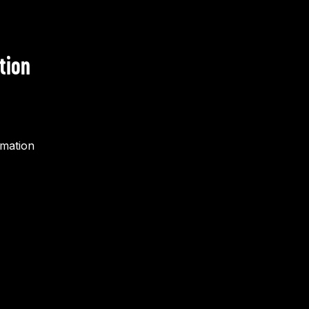
tion
rmation