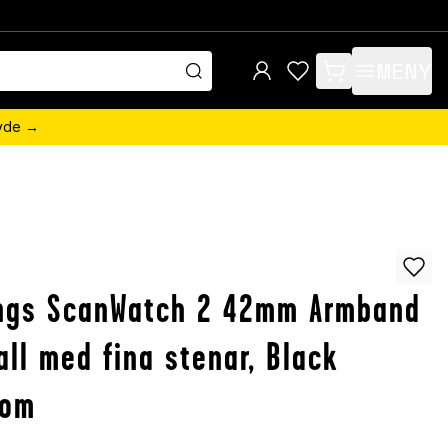
MENY
items in cart, view 
övde →
ings ScanWatch 2 42mm Armband
all med fina stenar, Black
som