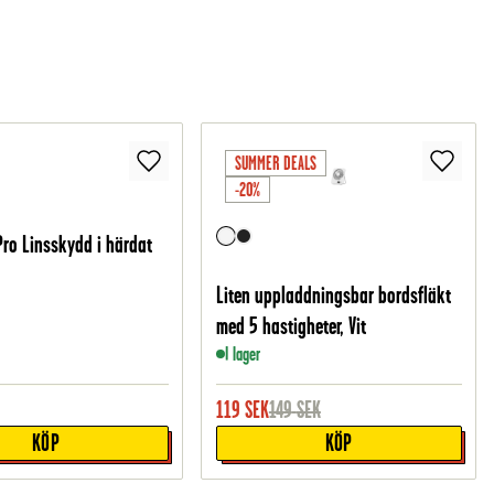
SUMMER DEALS
-20%
Pro Linsskydd i härdat
Liten uppladdningsbar bordsfläkt
med 5 hastigheter, Vit
I lager
119
SEK
149
SEK
KÖP
KÖP