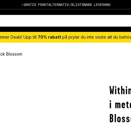
GRATIS FRAKTALTERNATIV
BLIXTSNABB LEVERANS
mmer Deals! Upp till
70% rabatt
på prylar du inte visste att du beh
ack Blossom
With
i met
Blos