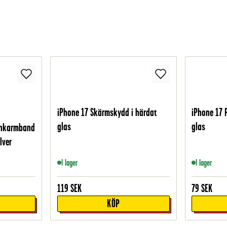
iPhone 17 Skärmskydd i härdat
iPhone 17 
glas
glas
änkarmband
lver
I lager
I lager
119
SEK
79
SEK
KÖP