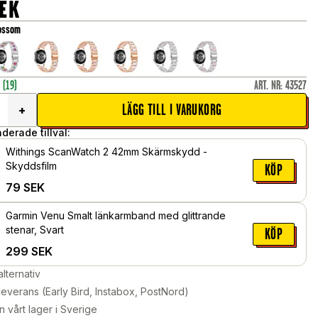
EK
lossom
r
(19)
ART. NR
:
43527
LÄGG TILL I VARUKORG
+
erade tillval:
Withings ScanWatch 2 42mm Skärmskydd -
Skyddsfilm
KÖP
79
SEK
Garmin Venu Smalt länkarmband med glittrande
stenar, Svart
KÖP
299
SEK
alternativ
leverans (Early Bird, Instabox, PostNord)
n vårt lager i Sverige