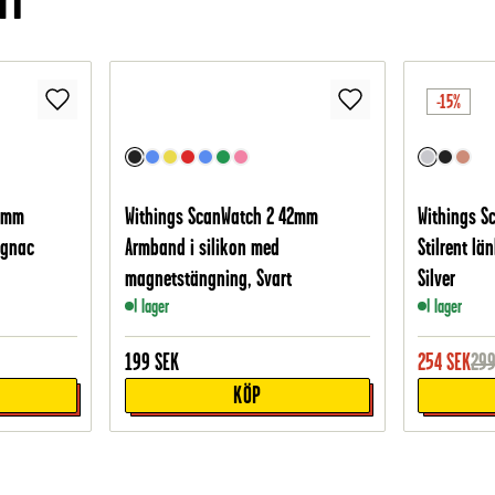
-15%
42mm
Withings ScanWatch 2 42mm
Withings 
ognac
Armband i silikon med
Stilrent lä
magnetstängning, Svart
Silver
I lager
I lager
199
SEK
254
SEK
29
KÖP