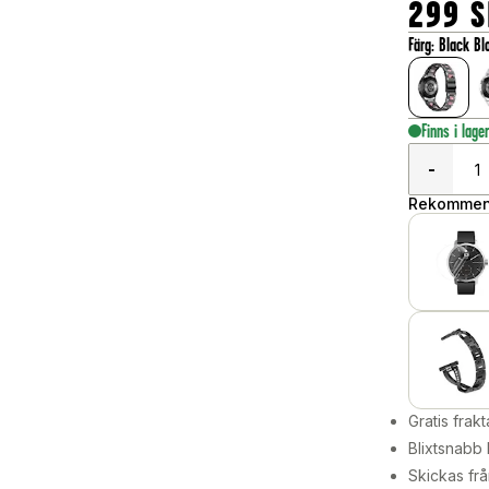
299
S
Färg
:
Black B
Finns i lage
-
Rekommend
Gratis frakt
Blixtsnabb 
Skickas frå