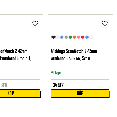
ScanWatch 2 42mm
Withings ScanWatch 2 42mm
nkarmband i metall,
Armband i silikon, Svart
I lager
9
SEK
139
SEK
KÖP
KÖP