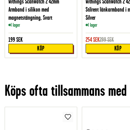
Withings ScanWatch 2 42mm
Withings ScanWatch 2 
Armband i silikon med
Stilrent länkarmband i m
magnetstängning, Svart
Silver
I lager
I lager
199
SEK
254
SEK
299
SEK
KÖP
KÖP
Köps ofta tillsammans med