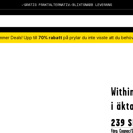
GRATIS FRAKTALTERNATIV
BLIXTSNABB LEVERANS
mmer Deals! Upp till
70% rabatt
på prylar du inte visste att du beh
With
i äkt
239
S
Färg
:
Cognac/S