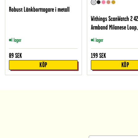
Robust Länkborttagare i metall
Withings ScanWatch 2 
Armband Milanese Loop, 
I lager
I lager
89
SEK
199
SEK
KÖP
KÖP