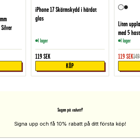
iPhone 17 Skärmskydd i härdat
glas
42mm
Liten uppl
Silver
med 5 hasti
I lager
I lager
119
SEK
119
SEK
149
KÖP
Sugen på
rabatt
?
Signa upp och få 10% rabatt på ditt första köp!