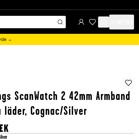
MENY
items in cart, view 
övde →
ings ScanWatch 2 42mm Armband
a läder, Cognac/Silver
EK
ilver