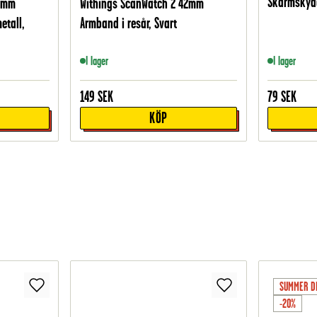
Skärmskydd
42mm
Withings ScanWatch 2 42mm
etall,
Armband i resår, Svart
I lager
I lager
149
SEK
79
SEK
KÖP
SUMMER D
-20%