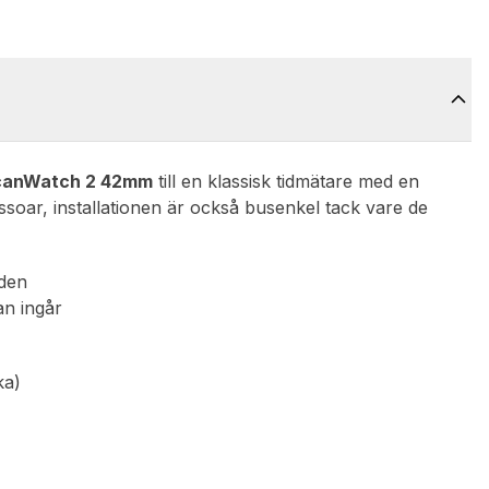
canWatch 2 42mm
till en klassisk tidmätare med en
ssoar, installationen är också busenkel tack vare de
eden
an ingår
ka)