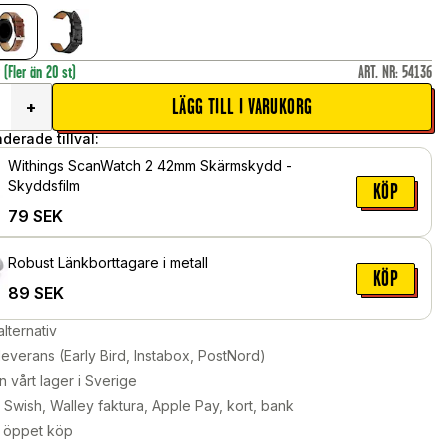
r
(Fler än 20 st)
ART. NR
:
54136
LÄGG TILL I VARUKORG
+
erade tillval:
Withings ScanWatch 2 42mm Skärmskydd -
Skyddsfilm
KÖP
79
SEK
Robust Länkborttagare i metall
KÖP
89
SEK
alternativ
leverans (Early Bird, Instabox, PostNord)
n vårt lager i Sverige
Swish, Walley faktura, Apple Pay, kort, bank
 öppet köp