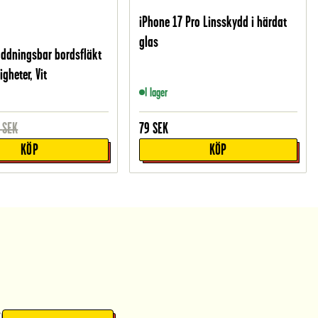
iPhone 17 Pro Linsskydd i härdat
glas
addningsbar bordsfläkt
gheter, Vit
I lager
SEK
79
SEK
KÖP
KÖP