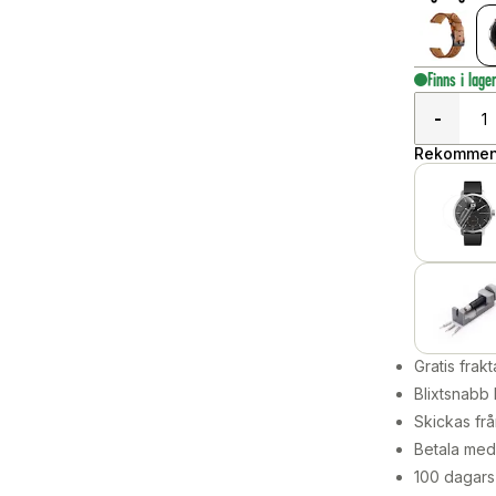
Finns i lage
-
Rekommend
Gratis frakt
Blixtsnabb 
Skickas frå
Betala med 
100 dagars