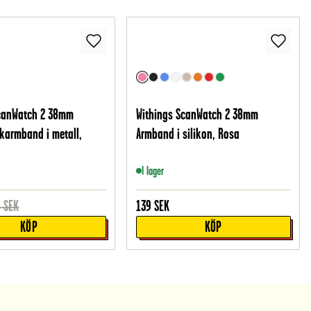
ScanWatch 2 38mm
Withings ScanWatch 2 38mm
nkarmband i metall,
Armband i silikon, Rosa
I lager
9
SEK
139
SEK
KÖP
KÖP