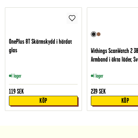
OnePlus 8T Skärmskydd i härdat
glas
Withings ScanWatch 2 
Armband i äkta läder, Sv
I lager
I lager
119
SEK
239
SEK
KÖP
KÖP