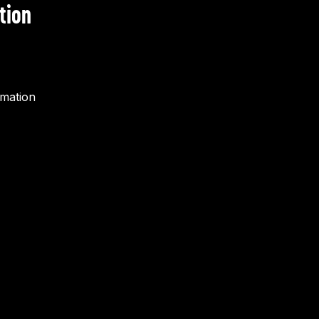
tion
rmation