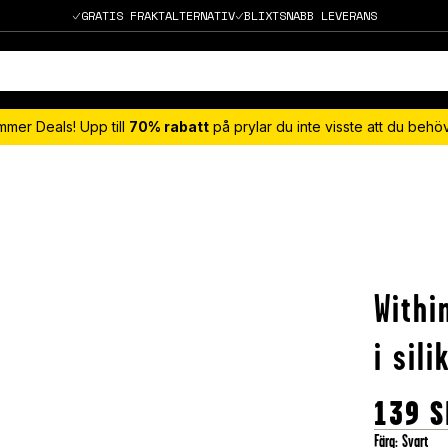
GRATIS FRAKTALTERNATIV
BLIXTSNABB LEVERANS
mmer Deals! Upp till
70% rabatt
på prylar du inte visste att du beh
With
i sili
139
S
Färg
:
Svart