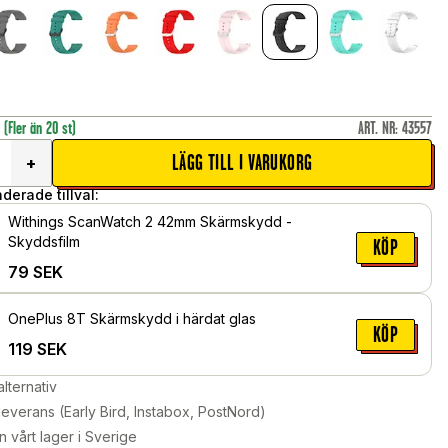
r
(Fler än 20 st)
ART. NR
:
43557
LÄGG TILL I VARUKORG
+
erade tillval:
Withings ScanWatch 2 42mm Skärmskydd -
Skyddsfilm
KÖP
79
SEK
OnePlus 8T Skärmskydd i härdat glas
KÖP
119
SEK
alternativ
leverans (Early Bird, Instabox, PostNord)
n vårt lager i Sverige