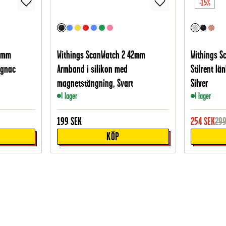
-15%
42mm
Withings ScanWatch 2 42mm
Withings 
ognac
Armband i silikon med
Stilrent lä
magnetstängning, Svart
Silver
I lager
I lager
199
SEK
254
SEK
29
KÖP