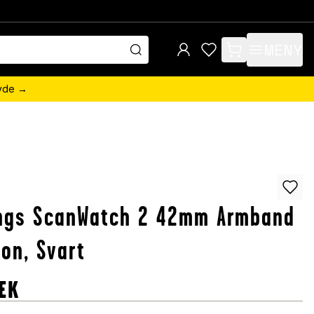
MENY
items in cart, view 
övde →
ings ScanWatch 2 42mm Armband
kon, Svart
EK