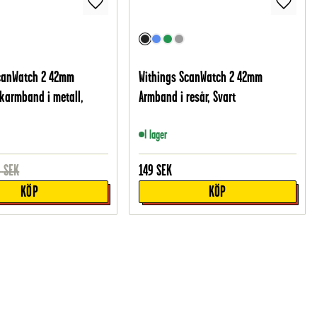
ScanWatch 2 42mm
Withings ScanWatch 2 42mm
nkarmband i metall,
Armband i resår, Svart
I lager
9
SEK
149
SEK
KÖP
KÖP