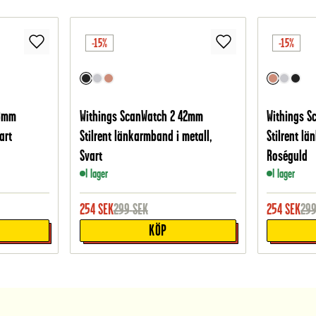
-15%
-15%
38mm
Withings ScanWatch 2 42mm
Withings 
art
Stilrent länkarmband i metall,
Stilrent lä
Svart
Roséguld
I lager
I lager
254
SEK
299
SEK
254
SEK
29
KÖP