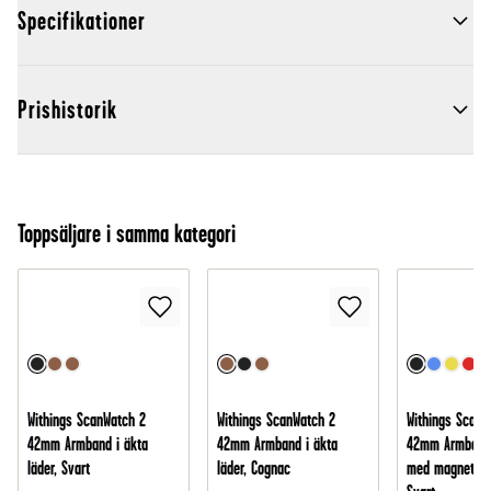
Specifikationer
Prishistorik
Toppsäljare i samma kategori
Withings ScanWatch 2
Withings ScanWatch 2
Withings ScanW
42mm Armband i äkta
42mm Armband i äkta
42mm Armband i
läder, Svart
läder, Cognac
med magnetstä