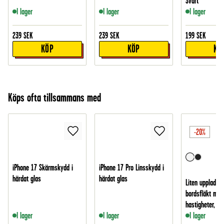
Svart
I lager
I lager
I lager
239
SEK
239
SEK
199
SEK
KÖP
KÖP
KÖ
Köps ofta tillsammans med
-20%
iPhone 17 Skärmskydd i
iPhone 17 Pro Linsskydd i
härdat glas
härdat glas
Liten uppladdn
bordsfläkt med
hastigheter, Vit
I lager
I lager
I lager