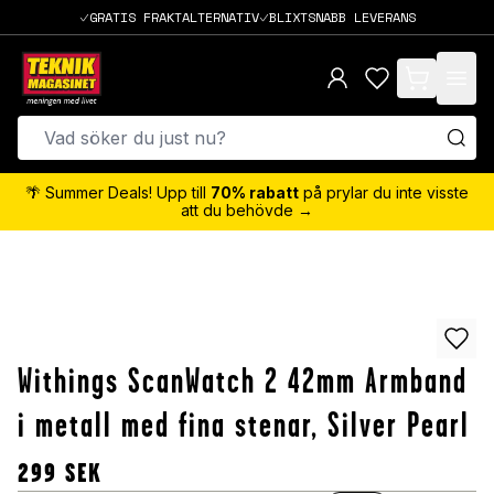
GRATIS FRAKTALTERNATIV
BLIXTSNABB LEVERANS
items in cart,
🌴 Summer Deals! Upp till
70% rabatt
på prylar du inte visste
att du behövde →
Withings ScanWatch 2 42mm Armband
i metall med fina stenar, Silver Pearl
299
SEK