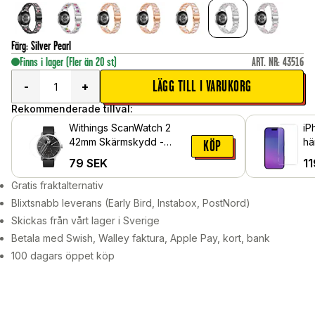
Färg
:
Silver Pearl
Finns i lager
(Fler än 20 st)
ART. NR
:
43516
LÄGG TILL I VARUKORG
-
+
Rekommenderade tillval:
Withings ScanWatch 2
iP
42mm Skärmskydd -
hä
KÖP
Skyddsfilm
79
SEK
11
Gratis fraktalternativ
Blixtsnabb leverans (Early Bird, Instabox, PostNord)
Skickas från vårt lager i Sverige
Betala med Swish, Walley faktura, Apple Pay, kort, bank
100 dagars öppet köp