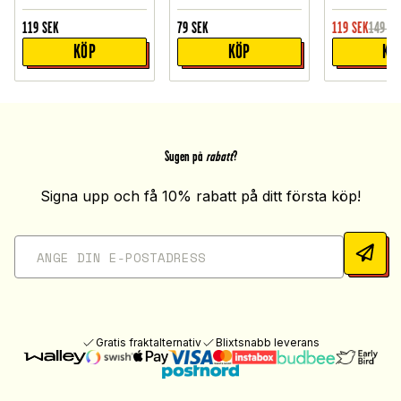
119
SEK
79
SEK
119
SEK
149
SE
KÖP
KÖP
KÖ
Sugen på
rabatt
?
Signa upp och få 10% rabatt på ditt första köp!
Gratis fraktalternativ
Blixtsnabb leverans