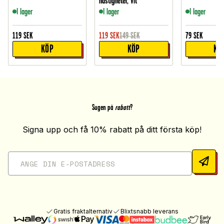
hastigheter, Vit
I lager
I lager
I lager
119
SEK
119
SEK
149
SEK
79
SEK
KÖP
KÖP
KÖ
Sugen på
rabatt
?
Signa upp och få 10% rabatt på ditt första köp!
Gratis fraktalternativ
Blixtsnabb leverans