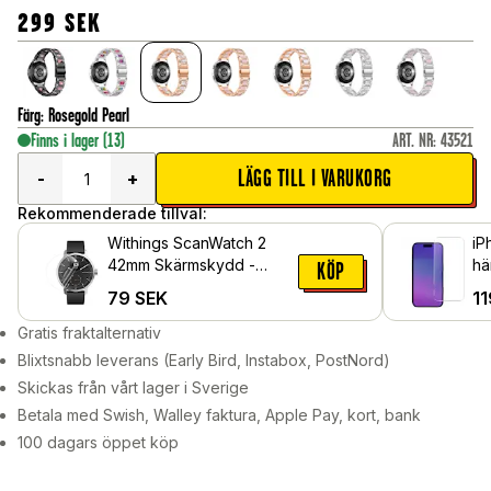
299
SEK
Färg
:
Rosegold Pearl
Finns i lager
(13)
ART. NR
:
43521
LÄGG TILL I VARUKORG
-
+
Rekommenderade tillval:
Withings ScanWatch 2
iP
42mm Skärmskydd -
hä
KÖP
Skyddsfilm
79
SEK
11
Gratis fraktalternativ
Blixtsnabb leverans (Early Bird, Instabox, PostNord)
Skickas från vårt lager i Sverige
Betala med Swish, Walley faktura, Apple Pay, kort, bank
100 dagars öppet köp