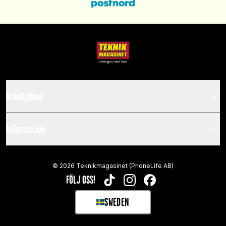
Kundtjänst
Information
©
2026
Teknikmagasinet (PhoneLife AB)
FÖLJ OSS!
TIKTOK
INSTAGRAM
FACEBOOK
SWEDEN
SELECT MARKET