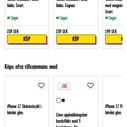
läder, Svart
läder, Cognac
med magnetstä
Svart
I lager
I lager
I lager
239
SEK
239
SEK
199
SEK
KÖP
KÖP
KÖ
Köps ofta tillsammans med
-20%
iPhone 17 Skärmskydd i
iPhone 17 Pro 
härdat glas
härdat glas
Liten uppladdningsbar
bordsfläkt med 5