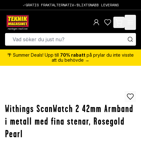
GRATIS FRAKTALTERNATIV
BLIXTSNABB LEVERANS
items in cart,
🌴 Summer Deals! Upp till
70% rabatt
på prylar du inte visste
att du behövde →
Withings ScanWatch 2 42mm Armband
i metall med fina stenar, Rosegold
Pearl