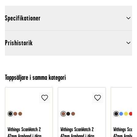
Specifikationer
Prishistorik
Toppsäljare i samma kategori
Withings ScanWatch 2
Withings ScanWatch 2
Withings ScanW
42mm Armband i äkta
42mm Armband i äkta
42mm Armband i