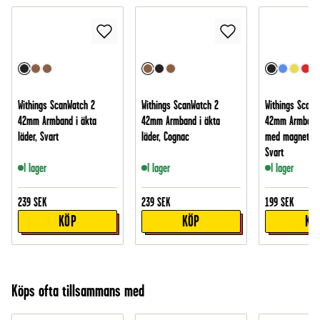
Withings ScanWatch 2
Withings ScanWatch 2
Withings ScanW
42mm Armband i äkta
42mm Armband i äkta
42mm Armband i
läder, Svart
läder, Cognac
med magnetstä
Svart
I lager
I lager
I lager
239
SEK
239
SEK
199
SEK
KÖP
KÖP
KÖ
Köps ofta tillsammans med