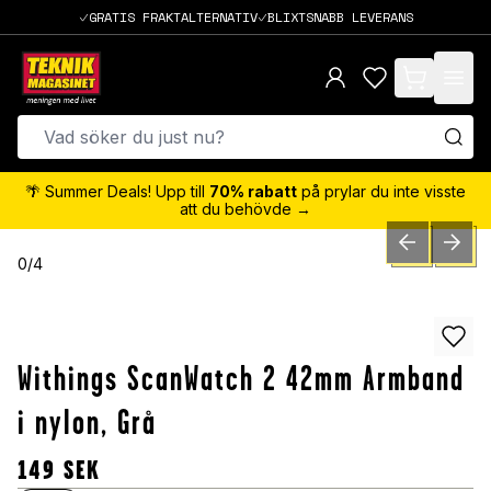
GRATIS FRAKTALTERNATIV
BLIXTSNABB LEVERANS
items in cart,
🌴 Summer Deals! Upp till
70% rabatt
på prylar du inte visste
att du behövde →
PREVIOUS SLID
NEXT S
0
/
4
Withings ScanWatch 2 42mm Armband
i nylon, Grå
149
SEK