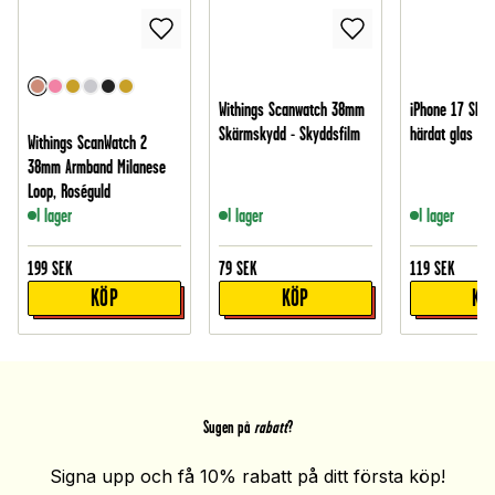
Withings Scanwatch 38mm
iPhone 17 Skär
Skärmskydd - Skyddsfilm
härdat glas
Withings ScanWatch 2
38mm Armband Milanese
Loop, Roséguld
I lager
I lager
I lager
199
SEK
79
SEK
119
SEK
KÖP
KÖP
KÖ
Sugen på
rabatt
?
Signa upp och få 10% rabatt på ditt första köp!