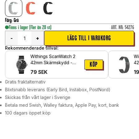
Färg
:
Grå
Finns i lager
(Fler än 20 st)
ART. NR
:
54276
LÄGG TILL I VARUKORG
-
+
Rekommenderade tillval:
Withings ScanWatch 2
Wi
42mm Skärmskydd -
42
KÖP
Skyddsfilm
Mi
79
SEK
1
Gratis fraktalternativ
Blixtsnabb leverans (Early Bird, Instabox, PostNord)
Skickas från vårt lager i Sverige
Betala med Swish, Walley faktura, Apple Pay, kort, bank
100 dagars öppet köp