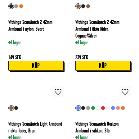
Withings ScanWatch 2 42mm
Withings ScanWatch 2 42mm
Armband i nylon, Svart
Armband i äkta läder,
Cognac/Silver
I lager
I lager
149
SEK
239
SEK
KÖP
KÖP
Withings ScanWatch Light Armband
Withings Scanwatch Horizon
i äkta läder, Brun
Armband i silikon, Blå
I lager
I lager