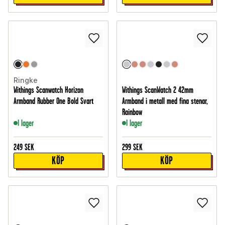
Ringke
Withings Scanwatch Horizon
Withings ScanWatch 2 42mm
Armband Rubber One Bold Svart
Armband i metall med fina stenar,
Rainbow
I lager
I lager
249
SEK
299
SEK
KÖP
KÖP