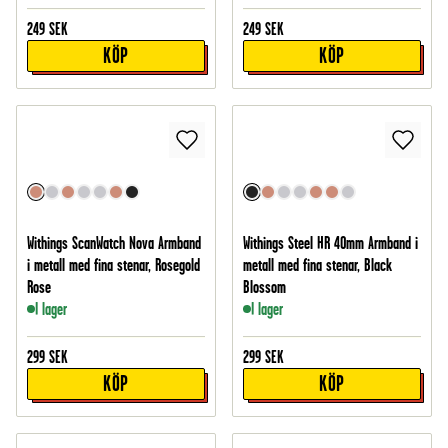
249
SEK
249
SEK
KÖP
KÖP
Withings ScanWatch Nova Armband
Withings Steel HR 40mm Armband i
i metall med fina stenar, Rosegold
metall med fina stenar, Black
Rose
Blossom
I lager
I lager
299
SEK
299
SEK
KÖP
KÖP