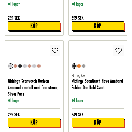
I lager
I lager
299
SEK
299
SEK
KÖP
KÖP
Ringke
Withings Scanwatch Horizon
Withings ScanWatch Nova Armband
Armband i metall med fina stenar,
Rubber One Bold Svart
Silver Rose
I lager
I lager
299
SEK
249
SEK
KÖP
KÖP