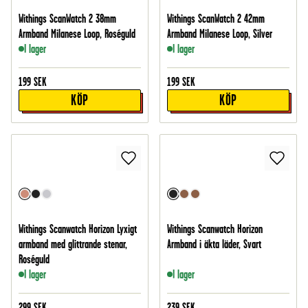
Withings ScanWatch 2 38mm
Withings ScanWatch 2 42mm
Armband Milanese Loop, Roséguld
Armband Milanese Loop, Silver
I lager
I lager
199
SEK
199
SEK
KÖP
KÖP
Withings Scanwatch Horizon Lyxigt
Withings Scanwatch Horizon
armband med glittrande stenar,
Armband i äkta läder, Svart
Roséguld
I lager
I lager
299
SEK
239
SEK