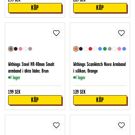
KÖP
KÖP
Withings Steel HR 40mm Smalt
Withings ScanWatch Nova Armband
armband i äkta läder, Brun
i silikon, Orange
I lager
I lager
199
SEK
139
SEK
KÖP
KÖP