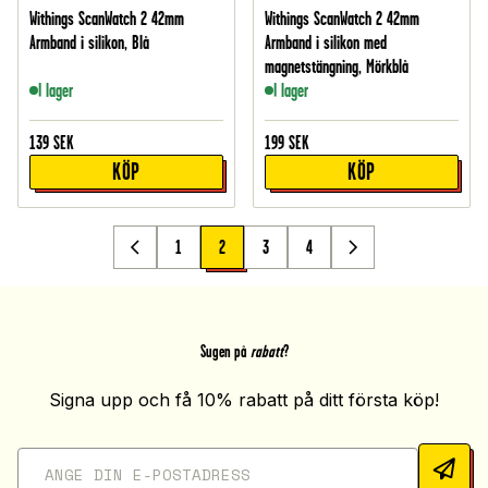
Withings ScanWatch 2 42mm
Withings ScanWatch 2 42mm
Armband i silikon, Blå
Armband i silikon med
magnetstängning, Mörkblå
I lager
I lager
139
SEK
199
SEK
KÖP
KÖP
1
2
3
4
Sugen på
rabatt
?
Signa upp och få 10% rabatt på ditt första köp!