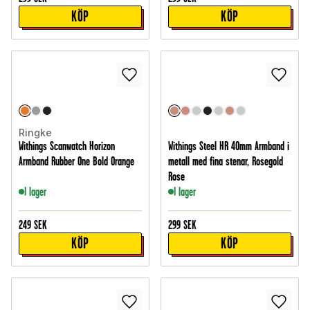
KÖP
KÖP
Ringke
Withings Scanwatch Horizon
Withings Steel HR 40mm Armband i
Armband Rubber One Bold Orange
metall med fina stenar, Rosegold
Rose
I lager
I lager
249
SEK
299
SEK
KÖP
KÖP