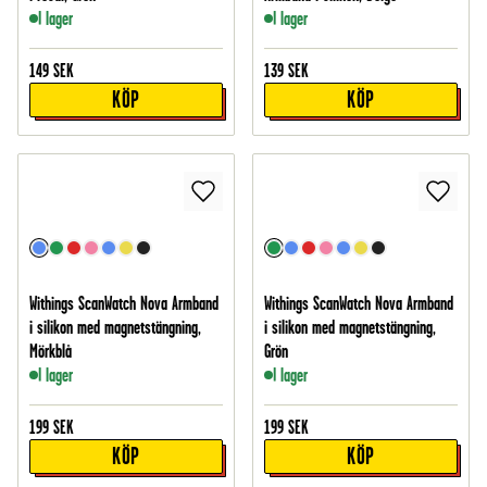
I lager
I lager
149
SEK
139
SEK
KÖP
KÖP
Withings ScanWatch Nova Armband
Withings ScanWatch Nova Armband
i silikon med magnetstängning,
i silikon med magnetstängning,
Mörkblå
Grön
I lager
I lager
199
SEK
199
SEK
KÖP
KÖP