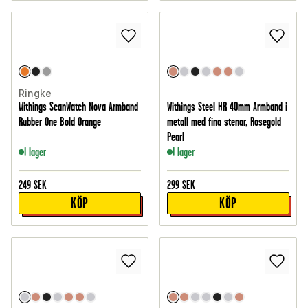
Ringke
Withings ScanWatch Nova Armband
Withings Steel HR 40mm Armband i
Rubber One Bold Orange
metall med fina stenar, Rosegold
Pearl
I lager
I lager
249
SEK
299
SEK
KÖP
KÖP