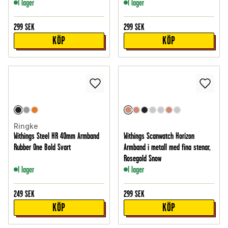
I lager
I lager
299
SEK
299
SEK
KÖP
KÖP
Ringke
Withings Steel HR 40mm Armband
Withings Scanwatch Horizon
Rubber One Bold Svart
Armband i metall med fina stenar,
Rosegold Snow
I lager
I lager
249
SEK
299
SEK
KÖP
KÖP