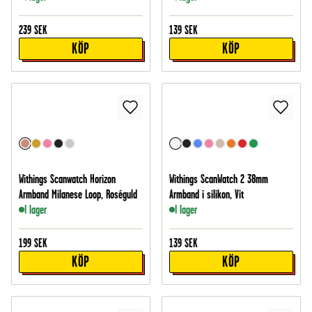
239
SEK
139
SEK
KÖP
KÖP
Withings Scanwatch Horizon
Withings ScanWatch 2 38mm
Armband Milanese Loop, Roséguld
Armband i silikon, Vit
I lager
I lager
199
SEK
139
SEK
KÖP
KÖP