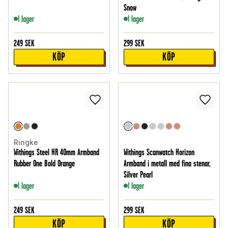
Snow
I lager
I lager
249
SEK
299
SEK
KÖP
KÖP
Ringke
Withings Steel HR 40mm Armband
Withings Scanwatch Horizon
Rubber One Bold Orange
Armband i metall med fina stenar,
Silver Pearl
I lager
I lager
249
SEK
299
SEK
KÖP
KÖP