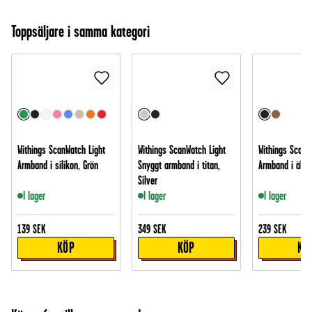
Toppsäljare i samma kategori
Withings ScanWatch Light
Withings ScanWatch Light
Withings ScanW
Armband i silikon, Grön
Snyggt armband i titan,
Armband i äkta 
Silver
I lager
I lager
I lager
139
SEK
349
SEK
239
SEK
KÖP
KÖP
KÖ