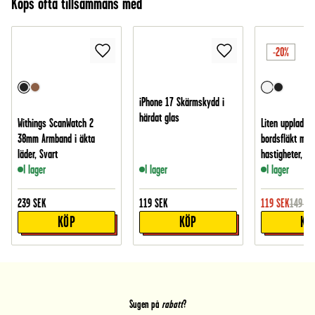
Köps ofta tillsammans med
-20%
iPhone 17 Skärmskydd i
härdat glas
Withings ScanWatch 2
Liten uppladdn
38mm Armband i äkta
bordsfläkt med
läder, Svart
hastigheter, Vit
I lager
I lager
I lager
239
SEK
119
SEK
119
SEK
149
SE
KÖP
KÖP
KÖ
Sugen på
rabatt
?