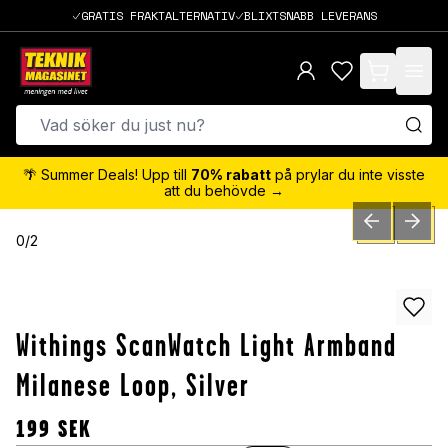
GRATIS FRAKTALTERNATIV
BLIXTSNABB LEVERANS
items in cart,
🌴 Summer Deals! Upp till
70% rabatt
på prylar du inte visste
att du behövde →
PREVIOUS SLID
NEXT S
0
/
2
Withings ScanWatch Light Armband
Milanese Loop, Silver
199
SEK