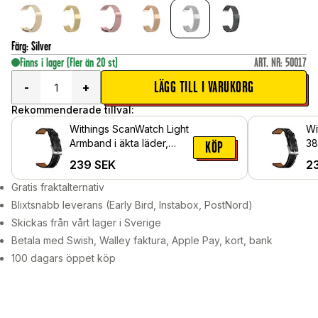
Färg
:
Silver
Finns i lager
(Fler än 20 st)
ART. NR
:
50017
LÄGG TILL I VARUKORG
-
+
Rekommenderade tillval:
Withings ScanWatch Light
Wi
Armband i äkta läder,
38
KÖP
Svart
lä
239
SEK
2
Gratis fraktalternativ
Blixtsnabb leverans (Early Bird, Instabox, PostNord)
Skickas från vårt lager i Sverige
Betala med Swish, Walley faktura, Apple Pay, kort, bank
100 dagars öppet köp